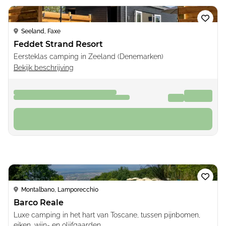
Loading...
Seeland, Faxe
Feddet Strand Resort
Eersteklas camping in Zeeland (Denemarken)
Bekijk beschrijving
05.09.2026 - 12.09.2026
€ 246
van
7 nachten
Boek nu
Loading...
Montalbano, Lamporecchio
Barco Reale
Luxe camping in het hart van Toscane, tussen pijnbomen,
eiken, wijn- en olijfgaarden