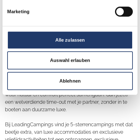
Marketing
Luxe kamperen met z'n
tweeën: natuur,
Alle zulassen
ontspanning &
Auswahl erlauben
onvergetelijke momenten
Ablehnen
Beleef een exclusieve kampeervakantie met z'n tweeën,
waar natuur en comfort perfect samengaan. Gun jezelf
een welverdiende time-out met je partner, zonder in te
boeten aan duurzame luxe.
Bij LeadingCampings vind je 5-sterrencampings met dat
beetje extra, van luxe accommodaties en exclusieve
vrijetijdsactiviteiten tot een ontspannen, exclusieve