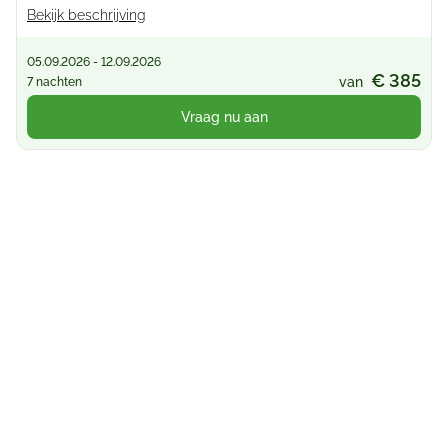
Bekijk beschrijving
05.09.2026 - 12.09.2026
€ 385
van
7 nachten
Vraag nu aan
Tips voor glamping-
liefhebbende stellen
Kies de juiste sfeer: of je nu van de natuur en rust
houdt, zoals bij Les Criques de Porteils, of juist
actief en sportief bent, zoals bij Le Pin Parasol, kies