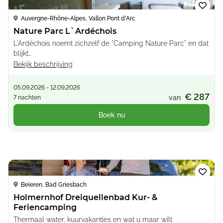
Loading...
Auvergne-Rhône-Alpes, Vallon Pont d'Arc
Nature Parc L`Ardéchois
L'Ardéchois noemt zichzelf de "Camping Nature Parc" en dat
blijkt…
Bekijk beschrijving
05.09.2026 - 12.09.2026
€ 287
van
7 nachten
Boek nu
Loading...
Beieren, Bad Griesbach
Holmernhof Dreiquellenbad Kur- &
Feriencamping
Thermaal water, kuurvakanties en wat u maar wilt