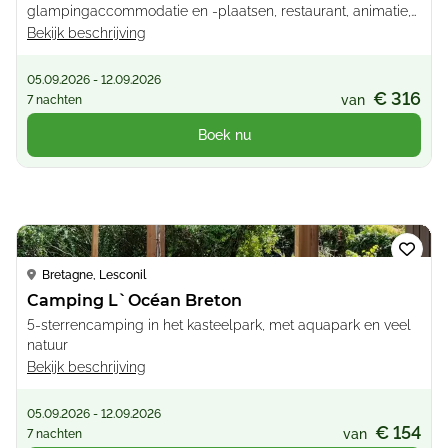
glampingaccommodatie en -plaatsen, restaurant, animatie,
zwembad, glijbaan
Bekijk beschrijving
05.09.2026 - 12.09.2026
€ 316
van
7 nachten
Boek nu
Loading...
Bretagne, Lesconil
Camping L`Océan Breton
5-sterrencamping in het kasteelpark, met aquapark en veel
natuur
Bekijk beschrijving
05.09.2026 - 12.09.2026
€ 154
van
7 nachten