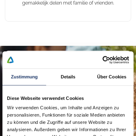
gemakkelijk delen met familie of vrienden.
Geef de mooiste momenten
cadeau
Zustimmung
Details
Über Cookies
Inwisselbaar in alle 48
LeadingCampings in 10 Europese
Diese Webseite verwendet Cookies
landen. Verras iemand vandaag en wek
de voorpret!
Wir verwenden Cookies, um Inhalte und Anzeigen zu
personalisieren, Funktionen für soziale Medien anbieten
Of het nu als bedankje is of als verrassing, met een
zu können und die Zugriffe auf unsere Website zu
LeadingCampings tegoedbon zit u altijd goed. Kies
analysieren. Außerdem geben wir Informationen zu Ihrer
eenvoudig het bedrag, voeg een persoonlijke