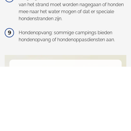
van het strand moet worden nagegaan of honden
mee naar het water mogen of dat er speciale
hondenstranden zijn.
Hondenopvang: sommige campings bieden
hondenopvang of hondenoppasdiensten aan.
Geheime tip voor de
perfecte vakantie met uw
hond
Hvidbjerg Strand
Welkom op Hvidbjerg Strand, de ideale
bestemming voor een onvergetelijke vakantie
met uw viervoeter!