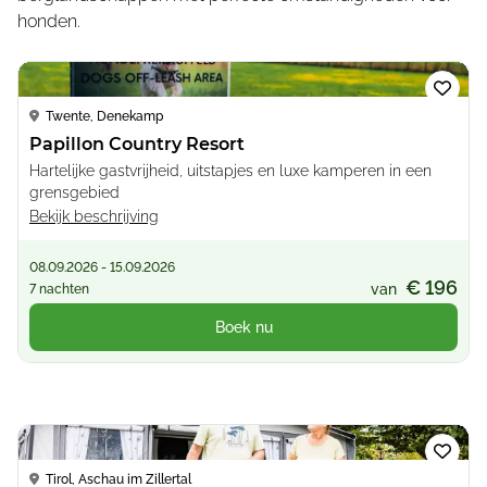
honden.
Loading...
Twente, Denekamp
Papillon Country Resort
Hartelijke gastvrijheid, uitstapjes en luxe kamperen in een
grensgebied
Bekijk beschrijving
08.09.2026 - 15.09.2026
€ 196
van
7 nachten
Boek nu
Loading...
Tirol, Aschau im Zillertal