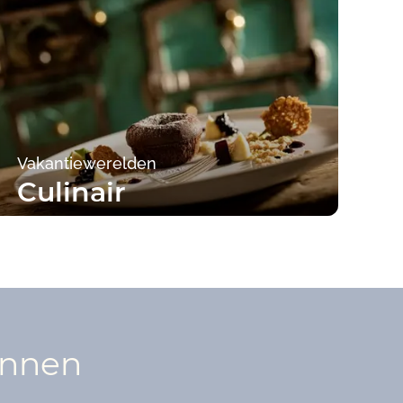
Vakantiewerelden
Culinair
Naar de campings
annen