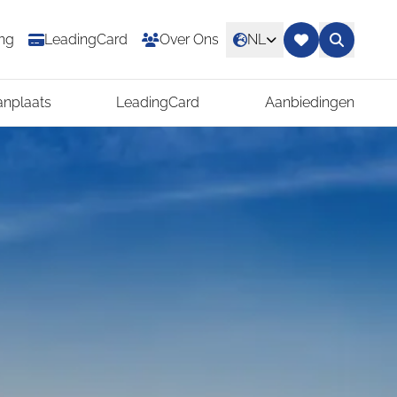
ing
LeadingCard
Over Ons
NL
anplaats
LeadingCard
Aanbiedingen