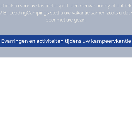
 gebruiken voor uw favoriete sport, een nieuwe hobby of ontde
? Bij LeadingCampings stelt u uw vakantie samen zoals u dat wil
door met uw gezin.
Evarringen en activiteiten tijdens uw kampeervkantie
adeau
 in 10 Europese
e voorpret!
en LeadingCampings
rag, voeg een