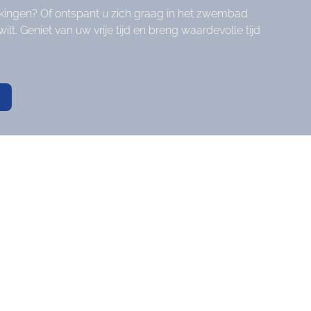
kkingen? Of ontspant u zich graag in het zwembad
t. Geniet van uw vrije tijd en breng waardevolle tijd