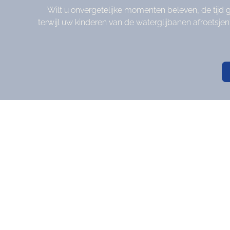
Wilt u onvergetelijke momenten beleven, de tijd
terwijl uw kinderen van de waterglijbanen afroetsjen
Geef de mooiste momenten c
Inwisselbaar in alle 48 LeadingCampings
landen. Verras iemand vandaag en wek d
Of het nu als bedankje is of als verrassing, met e
tegoedbon zit u altijd goed. Kies eenvoudig het bed
persoonlijke boodschap toe – klaar!