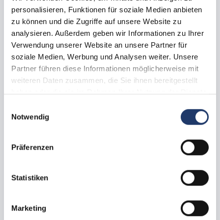
Vraag nu aan
personalisieren, Funktionen für soziale Medien anbieten
zu können und die Zugriffe auf unsere Website zu
analysieren. Außerdem geben wir Informationen zu Ihrer
Verwendung unserer Website an unsere Partner für
soziale Medien, Werbung und Analysen weiter. Unsere
Partner führen diese Informationen möglicherweise mit
weiteren Daten zusammen, die Sie ihnen bereitgestellt
haben oder die sie im Rahmen Ihrer Nutzung der Dienste
gesammelt haben.
Einwilligungsauswahl
Notwendig
Präferenzen
Alle afbeeldingen
Kampeerplaats zonder huisdier
Statistiken
Kampeerplaats Plus
ca.
70 -
90
m²
max.
1 -
6
Personen
Honden toegestaan
Marketing