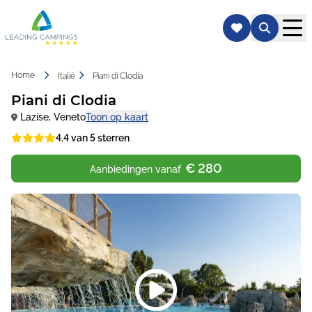
Home
Italië
Piani di Clodia
Piani di Clodia
Lazise
,
Veneto
Toon op kaart
4.4 van 5 sterren
€ 280
Aanbiedingen vanaf