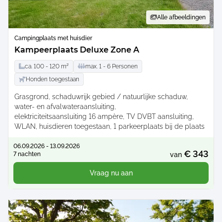
Alle afbeeldingen
Campingplaats met huisdier
Kampeerplaats Deluxe Zone A
ca.
100 -
120
m²
max.
1 -
6
Personen
Honden toegestaan
Grasgrond
schaduwrijk gebied / natuurlijke schaduw
water- en afvalwateraansluiting
elektriciteitsaansluiting 16 ampère
TV DVBT aansluiting
WLAN
huisdieren toegestaan
1 parkeerplaats bij de plaats
06.09.2026 - 13.09.2026
€ 343
7 nachten
van
Vraag nu aan