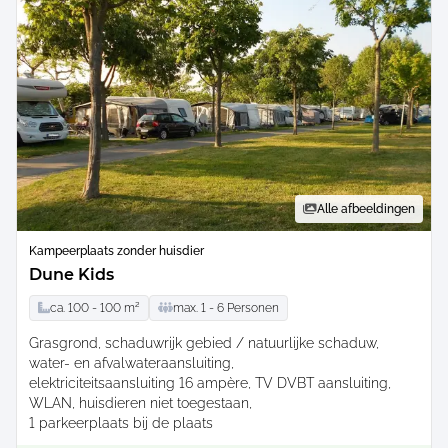
Alle afbeeldingen
Kampeerplaats zonder huisdier
Dune Kids
ca.
100 -
100
m²
max.
1 -
6
Personen
Grasgrond
schaduwrijk gebied / natuurlijke schaduw
water- en afvalwateraansluiting
elektriciteitsaansluiting 16 ampère
TV DVBT aansluiting
WLAN
huisdieren niet toegestaan
1 parkeerplaats bij de plaats