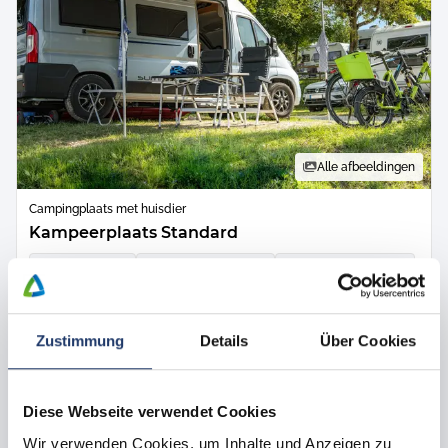
Alle afbeeldingen
Campingplaats met huisdier
Kampeerplaats Standard
ca.
70 -
90
m²
max.
1 -
6
Personen
Honden toegestaan
Grasgrond
schaduwrijk gebied / natuurlijke schaduw
stroomaansluiting 10 ampère
WLAN
Zustimmung
Details
Über Cookies
honden toegestaan in bepaalde gebieden
1 parkeerplaats bij het veld
06.09.2026 - 13.09.2026
Diese Webseite verwendet Cookies
€ 413
7 nachten
van
Wir verwenden Cookies, um Inhalte und Anzeigen zu