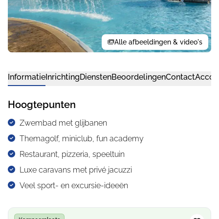
Alle afbeeldingen & video's
Informatie
Inrichting
Diensten
Beoordelingen
Contact
Accom
Hoogtepunten
Zwembad met glijbanen
Themagolf, miniclub, fun academy
Restaurant, pizzeria, speeltuin
Luxe caravans met privé jacuzzi
Veel sport- en excursie-ideeën