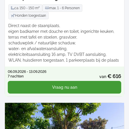
ca.
150 -
150
m²
max.
1 -
6
Personen
Honden toegestaan
Direct naast de staanplaats
eigen badkamer met douche en toilet
ingerichte keuken
terras met tafel en stoelen
grasvloer
schaduwplek / natuurlijke schaduw
water- en afvalwateraansluiting
elektriciteitsaansluiting 16 amp
TV DVBT aansluiting
WLAN
huisdieren toegestaan
1 parkeerplaats bij de plaats
06.09.2026 - 13.09.2026
€ 616
7 nachten
van
Vraag nu aan