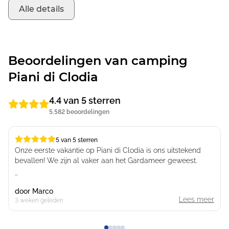
Alle details
Beoordelingen van camping
Piani di Clodia
4.4 van 5 sterren
5.582 beoordelingen
5 van 5 sterren
5 van 5 sterren
Onze eerste vakantie op Piani di Clodia is ons uitstekend
bevallen! We zijn al vaker aan het Gardameer geweest.
Je hoeft eigenlijk het vakantiepark niet af want alles zit er
door
Marco
wat je nodig hebt! Schoon & Netjes is het ook
Lees meer
3 weken geleden
De bedden in de pas nieuw geplaatste chalet’s lagen wel