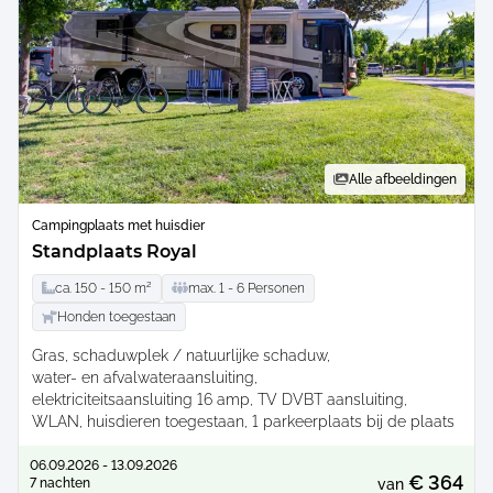
Alle afbeeldingen
Campingplaats met huisdier
Standplaats Royal
ca.
150 -
150
m²
max.
1 -
6
Personen
Honden toegestaan
Gras
schaduwplek / natuurlijke schaduw
water- en afvalwateraansluiting
elektriciteitsaansluiting 16 amp
TV DVBT aansluiting
WLAN
huisdieren toegestaan
1 parkeerplaats bij de plaats
06.09.2026 - 13.09.2026
€ 364
7 nachten
van