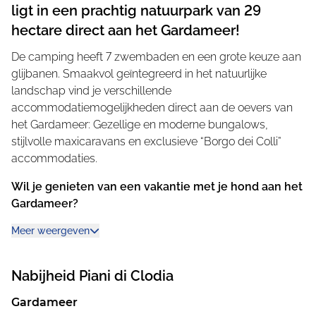
ligt in een prachtig natuurpark van 29
hectare direct aan het Gardameer!
De camping heeft 7 zwembaden en een grote keuze aan
glijbanen. Smaakvol geïntegreerd in het natuurlijke
landschap vind je verschillende
accommodatiemogelijkheden direct aan de oevers van
het Gardameer: Gezellige en moderne bungalows,
stijlvolle maxicaravans en exclusieve “Borgo dei Colli”
accommodaties.
Wil je genieten van een vakantie met je hond aan het
Gardameer?
Dan zijn de maxicaravans van Naturalgreen perfect voor
Meer weergeven
een natuurliefhebbende vakantie met je trouwe viervoeter.
We bevelen ook de nieuwe en exclusieve LAKE
Nabijheid
Piani di Clodia
maxicaravan direct aan de oever van het meer aan. Hier
kun je heerlijk ontspannen in de privé whirlpool op het
Gardameer