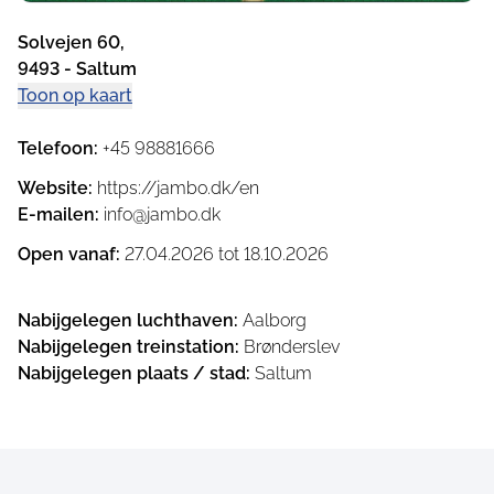
Solvejen 60
,
9493
-
Saltum
Toon op kaart
Telefoon
:
+45 98881666
Website
:
https://jambo.dk/en
E-mailen
:
info@jambo.dk
Open vanaf
:
27.04.2026
tot
18.10.2026
Nabijgelegen luchthaven
:
Aalborg
Nabijgelegen treinstation
:
Brønderslev
Nabijgelegen plaats / stad
:
Saltum