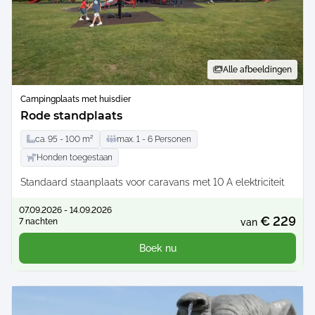
Alle afbeeldingen
Campingplaats met huisdier
Rode standplaats
ca.
95 -
100
m²
max.
1 -
6
Personen
Honden toegestaan
Standaard staanplaats voor caravans met 10 A elektriciteit
07.09.2026 - 14.09.2026
€ 229
7 nachten
van
Boek nu