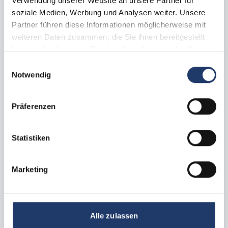
Verwendung unserer Website an unsere Partner für
soziale Medien, Werbung und Analysen weiter. Unsere
Partner führen diese Informationen möglicherweise mit
weiteren Daten zusammen, die Sie ihnen bereitgestellt
haben oder die sie im Rahmen Ihrer Nutzung der Dienste
gesammelt haben.
Einwilligungsauswahl
Notwendig
Präferenzen
Statistiken
Alle afbeeldingen
Marketing
Kampeer/Camperplaatsen
Plaats caravan
ca.
40 -
140
m²
max.
1 -
6
Personen
Alle zulassen
Honden toegestaan