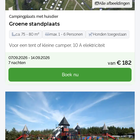
Alle afbeeldingen
Campingplaats met huisdier
Groene standplaats
ca.
75 -
80
m²
max.
1 -
6
Personen
Honden toegestaan
Voor een tent of kleine camper, 10 A elektriciteit
07.09.2026 - 14.09.2026
€ 182
7 nachten
van
Boek nu