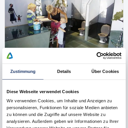
Alle afbeeldingen
Campingplaats met huisdier
Zustimmung
Details
Über Cookies
Zwarte standplaats
max.
1 -
6
Personen
Honden toegestaan
Diese Webseite verwendet Cookies
Vooral geschikt voor fietsen met een tent, geen
stroomaansluiting
Wir verwenden Cookies, um Inhalte und Anzeigen zu
personalisieren, Funktionen für soziale Medien anbieten
07.09.2026 - 14.09.2026
zu können und die Zugriffe auf unsere Website zu
€ 135
7 nachten
van
analysieren. Außerdem geben wir Informationen zu Ihrer
Boek nu