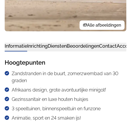
Alle afbeeldingen
Informatie
Inrichting
Diensten
Beoordelingen
Contact
Accom
Hoogtepunten
Zandstranden in de buurt, zomerzwembad van 30
graden
Afrikaans design, grote avontuurlijke minigolf
Gezinssanitair en luxe houten huisjes
3 speeltuinen, binnenspeeltuin en funzone
Animatie, sport en 24 smaken ijs!