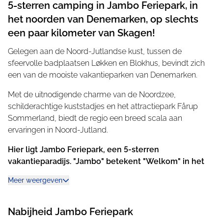
5-sterren camping in Jambo Feriepark, in
het noorden van Denemarken, op slechts
een paar kilometer van Skagen!
Gelegen aan de Noord-Jutlandse kust, tussen de
sfeervolle badplaatsen Løkken en Blokhus, bevindt zich
een van de mooiste vakantieparken van Denemarken.
Met de uitnodigende charme van de Noordzee,
schilderachtige kuststadjes en het attractiepark Fårup
Sommerland, biedt de regio een breed scala aan
ervaringen in Noord-Jutland.
Hier ligt Jambo Feriepark, een 5-sterren
vakantieparadijs. "Jambo" betekent "Welkom" in het
Swahili.
Meer weergeven
De wegen op de camping hebben namen zoals
"Afrikavej" en de fantasierijke minigolfbaan is versierd met
Nabijheid
Jambo Feriepark
levensechte olifantensculpturen op ware grootte. Verder