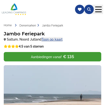
Home
Denemarken
Jambo Feriepark
Jambo Feriepark
Saltum
,
Noord Jutland
Toon op kaart
4.5 van 5 sterren
€ 135
Aanbiedingen vanaf