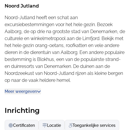
is alles zo Scandinavisch als je in Denemarken zou
Noord Jutland
verwachten: houten huurhuisjes, familiebaden in
Noord-Jutland heeft een schat aan
onberispelijke sanitaire voorzieningen en grote keukens
excursiebestemmingen voor het hele gezin. Bezoek
voor gezamenlijke maaltijden.
Aalborg, de op drie na grootste stad van Denemarken, de
Ons 5-sterren vakantiepark biedt alle faciliteiten van een
culturele en winkelmetropool aan de Limfjord. Bekijk met
camping, maar je kunt ook een volledig ingerichte
het hele gezin orang-oetans, roofkatten en vele andere
caravan huren. Of boek een gezellige luxe hut voor
dieren in de dierentuin van Aalborg. Een andere populaire
maximaal zes personen, met een eigen badkamer en
bestemming is Blokhus, een van de populairste strand-
een volledig uitgeruste keuken. Jambo Feriepark is
en duinresorts van Denemarken. De duinen aan de
perfect dankzij het verwarmde zwembad, vooral
Noordzeekust van Noord-Jutland rijzen als kleine bergen
wanneer de zee te koud is om in te zwemmen.
op naar de vaak heldere hemel.
Het prachtige zandstrand ligt op korte afstand, en de
Meer weergeven
Pretpark, dierentuin, strand- en duinwandelingen -
vakantiepark wordt omgeven door rust en ruimte. Jambo
veel te doen in Noord-Jutland
Feriepark staat bekend om zijn professionele en
Op slechts twee kilometer van Jambo Holiday Park ligt
Inrichting
vriendelijke service en biedt een breed scala aan
Fårup Sommerland, het populaire avonturenpark voor het
activiteiten voor gezinnen met kinderen.
hele gezin. Zeven achtbanen en meer dan 50 andere
Certificaten
Locatie
Toegankelijke services
attracties zorgen voor afwisseling. Of bezoek Skagen, de