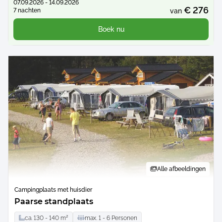
07.09.2026 - 14.09.2026
€ 276
7 nachten
van
Boek nu
Alle afbeeldingen
Campingplaats met huisdier
Paarse standplaats
ca.
130 -
140
m²
max.
1 -
6
Personen