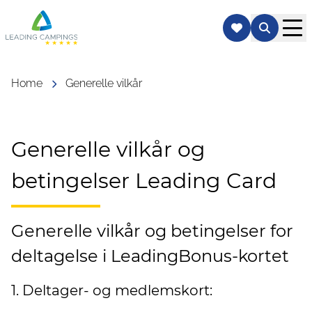
Home
Generelle vilkår
Generelle vilkår og
betingelser Leading Card
Generelle vilkår og betingelser for
deltagelse i LeadingBonus-kortet
1. Deltager- og medlemskort: