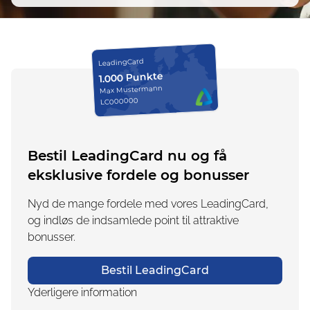
LeadingCard
1.000 Punkte
Max Mustermann
LC000000
Bestil LeadingCard nu og få
eksklusive fordele og bonusser
Nyd de mange fordele med vores LeadingCard,
og indløs de indsamlede point til attraktive
bonusser.
Bestil LeadingCard
Yderligere information