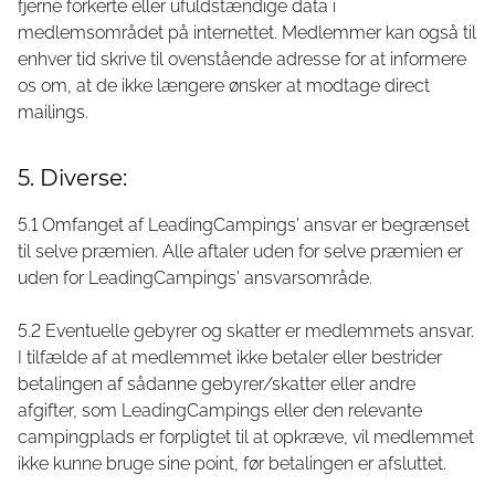
fjerne forkerte eller ufuldstændige data i
medlemsområdet på internettet. Medlemmer kan også til
enhver tid skrive til ovenstående adresse for at informere
os om, at de ikke længere ønsker at modtage direct
mailings.
5. Diverse:
5.1 Omfanget af LeadingCampings' ansvar er begrænset
til selve præmien. Alle aftaler uden for selve præmien er
uden for LeadingCampings' ansvarsområde.
5.2 Eventuelle gebyrer og skatter er medlemmets ansvar.
I tilfælde af at medlemmet ikke betaler eller bestrider
betalingen af sådanne gebyrer/skatter eller andre
afgifter, som LeadingCampings eller den relevante
campingplads er forpligtet til at opkræve, vil medlemmet
ikke kunne bruge sine point, før betalingen er afsluttet.