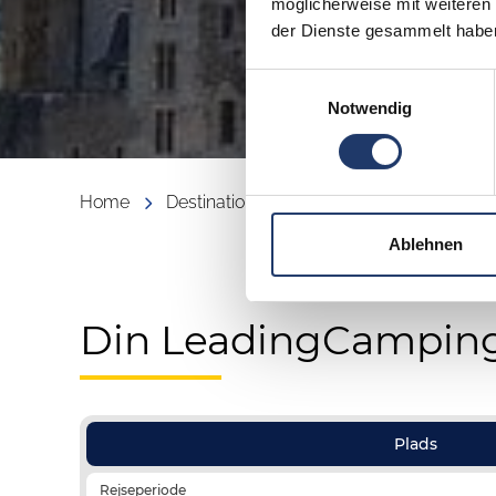
möglicherweise mit weiteren
der Dienste gesammelt habe
Einwilligungsauswahl
Notwendig
Home
Destinationer
Luxembourg
Ablehnen
Din LeadingCamping
Plads
Rejseperiode