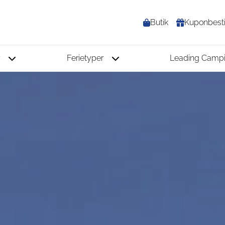
Butik
Kuponbesti
r
Ferietyper
Leading Campi