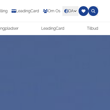
lling
LeadingCard
Om Os
DA
ngpladser
LeadingCard
Tilbud