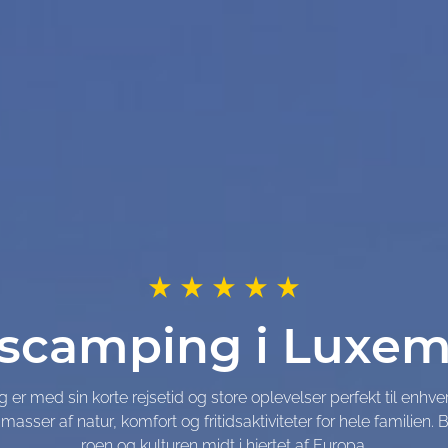
scamping i Luxe
med sin korte rejsetid og store oplevelser perfekt til enhver å
er af natur, komfort og fritidsaktiviteter for hele familien. B
roen og kulturen midt i hjertet af Europa.