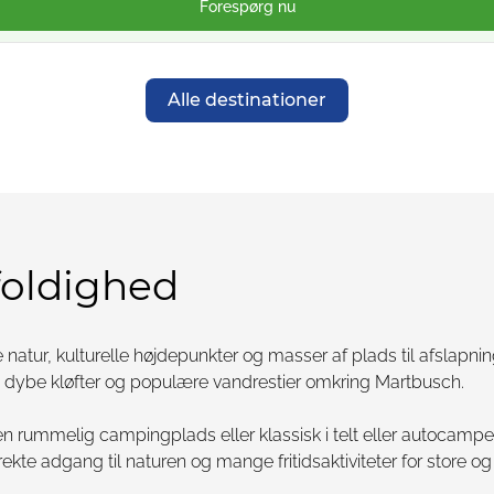
Forespørg nu
Alle destinationer
gfoldighed
atur, kulturelle højdepunkter og masser af plads til afslapnin
, dybe kløfter og populære vandrestier omkring Martbusch.
en rummelig campingplads eller klassisk i telt eller autoc
kte adgang til naturen og mange fritidsaktiviteter for store o