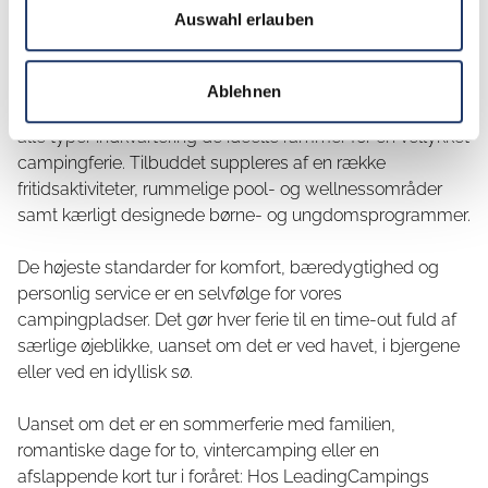
individuelle frihed med den luksus og service, der
Auswahl erlauben
kendetegner en førsteklasses campingplads.
Uanset om det er en rummelig standplads, en stilfuld
Ablehnen
glampinghytte eller et moderne mobilhome, så tilbyder
alle typer indkvartering de ideelle rammer for en vellykket
campingferie. Tilbuddet suppleres af en række
fritidsaktiviteter, rummelige pool- og wellnessområder
samt kærligt designede børne- og ungdomsprogrammer.
De højeste standarder for komfort, bæredygtighed og
personlig service er en selvfølge for vores
campingpladser. Det gør hver ferie til en time-out fuld af
særlige øjeblikke, uanset om det er ved havet, i bjergene
eller ved en idyllisk sø.
Uanset om det er en sommerferie med familien,
romantiske dage for to, vintercamping eller en
afslappende kort tur i foråret: Hos LeadingCampings