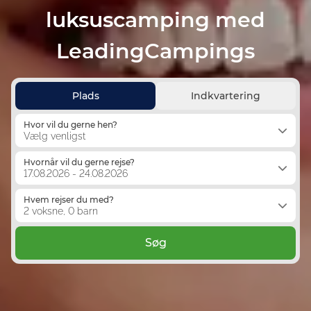
luksuscamping med
LeadingCampings
Plads
Indkvartering
Hvor vil du gerne hen?
Vælg venligst
Hvornår vil du gerne rejse?
17.08.2026 - 24.08.2026
Hvem rejser du med?
2 voksne, 0 barn
Søg