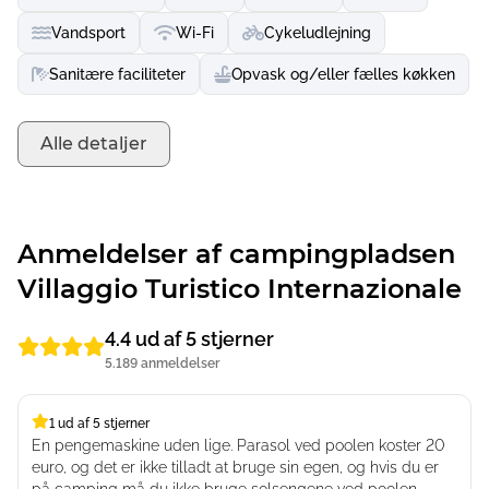
Vandsport
Wi-Fi
Cykeludlejning
Sanitære faciliteter
Opvask og/eller fælles køkken
Alle detaljer
Anmeldelser af campingpladsen
Villaggio Turistico Internazionale
4.4 ud af 5 stjerner
5.189 anmeldelser
1 ud af 5 stjerner
1 ud af 5 stjerner
En pengemaskine uden lige. Parasol ved poolen koster 20
euro, og det er ikke tilladt at bruge sin egen, og hvis du er
på camping må du ikke bruge solsengene ved poolen