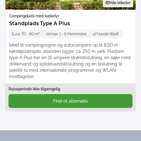
Alle billeder
Campingplads med kæledyr
Standplads Type A Plus
ca.
70 -
80
m²
max.
1 -
6
Mennesker
Hunde tilladt
Ideel til campingvogne og autocampere op til 8,50 m
køretøjslængde, stranden ligger ca. 250 m væk. Pladsen
type A Plus har en 16 ampere strømtilslutning, en søjle med
drikkevand og spildevandstilslutning og en tilslutning til
satellit-tv med internationale programmer og WLAN-
modtagelse.
Rejseperiode ikke tilgængelig
Find et alternativ