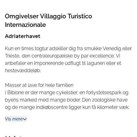
til en ferie under åben himmel og tilbyder stadig hjemlig
luksus og komfort. Campister med eget telt, autocamper
Omgivelser
Villaggio Turistico
eller campingvogn finder smukke og komfortable pladser
med græsunderlag og i skyggen af fyrretræerne.
Internazionale
En ferie er først og fremmest lig med sjov og
Adriaterhavet
underholdning. Du kan vælge mellem et bredt udvalg af
Kun en times togtur adskiller dig fra smukke Venedig eller
fitness-, danse- og yogatimer og vandsport. Om aftenen
Trieste, den centraleuropæiske by par excellence. Vi
er der et farverigt underholdningsprogram. Det højt
anbefaler en imponerende udflugt til lagunen eller et
motiverede og kvalificerede underholdningsteam glæder
hestevæddeløb.
sig til at underholde alle gæster med deres gode humør!
Masser at lave for hele familien
I Bibione er der mange cykelstier, en forlystelsespark og
byens marked med mange boder. Den zoologiske have
og de mange indkøbscentre ligger kun få kilometer væk.
Vis mere