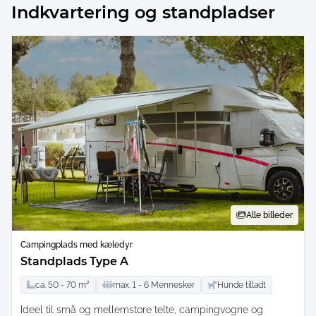
Indkvartering og standpladser
Alle billeder
Campingplads med kæledyr
Standplads Type A
ca.
50 -
70
m²
max.
1 -
6
Mennesker
Hunde tilladt
Ideel til små og mellemstore telte, campingvogne og