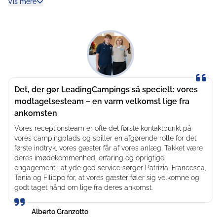
Vis mere
et spaområde med boblebade.
I restauranterne kan du forvente kvalitet og tradition fra
middelhavskøkkenet og Venetos mange forskellige
smagsoplevelser. Mange af produkterne på buffeten er
hjemmelavede og kommer fra lokale producenter:
Bagværk, desserter og is kommer fra vores egen
produktion. Restaurant Al Villaggio tilbyder glutenfri retter
Det, der gør LeadingCampings så specielt: vores
i overensstemmelse med anbefalingerne fra den
modtagelsesteam – en varm velkomst lige fra
italienske cøliakiforening, uden at gå på kompromis med
ankomsten
kvalitet og smag. Hvis du foretrækker det, kan du
Vores receptionsteam er ofte det første kontaktpunkt på
selvfølgelig også tilberede dine egne måltider i din
vores campingplads og spiller en afgørende rolle for det
lejlighed; alt, hvad du har brug for, kan findes i det
første indtryk, vores gæster får af vores anlæg. Takket være
velassorterede supermarked.
deres imødekommenhed, erfaring og oprigtige
engagement i at yde god service sørger Patrizia, Francesca,
Campingpladsen tilbyder en bred vifte af
Tania og Filippo for, at vores gæster føler sig velkomne og
indkvarteringsmuligheder.
Villaerne er perfekt placeret
godt taget hånd om lige fra deres ankomst.
mellem det travle liv og den afslappede atmosfære i
fyrretræslunden. Lejlighederne og mobilhomes er ideelle
Alberto Granzotto