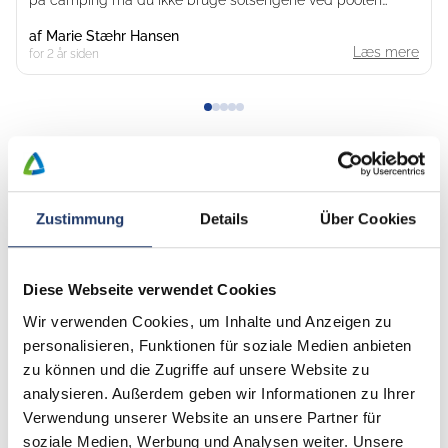
heller trods du betaler 125 euro i døgnet for en plads. Vi
af
Marie Stæhr Hansen
kommer ikke igen, da der er mange billigere og ligeså
Læs mere
for 2 år siden
gode pladser i området.
Alle anmeldelser
Zustimmung
Details
Über Cookies
Kontakt
Diese Webseite verwendet Cookies
Wir verwenden Cookies, um Inhalte und Anzeigen zu
På dette tidspunkt finder du et eksternt
personalisieren, Funktionen für soziale Medien anbieten
Mapbox-kort.
zu können und die Zugriffe auf unsere Website zu
Mapbox-kort er eksternt indhold. Det betyder, at
analysieren. Außerdem geben wir Informationen zu Ihrer
personlige data kan overføres til
Verwendung unserer Website an unsere Partner für
tredjepartsplatforme. Accepter marketingcookies for
soziale Medien, Werbung und Analysen weiter. Unsere