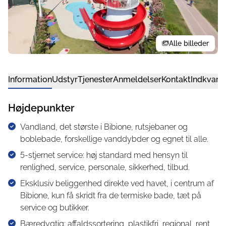
Alle billeder
Information
Udstyr
Tjenester
Anmeldelser
Kontakt
Indkvarte
Højdepunkter
Vandland, det største i Bibione, rutsjebaner og
boblebade, forskellige vanddybder og egnet til alle.
5-stjernet service: høj standard med hensyn til
renlighed, service, personale, sikkerhed, tilbud.
Eksklusiv beliggenhed direkte ved havet, i centrum af
Bibione, kun få skridt fra de termiske bade, tæt på
service og butikker.
Bæredygtig: affaldssortering, plastikfri, regional, rent