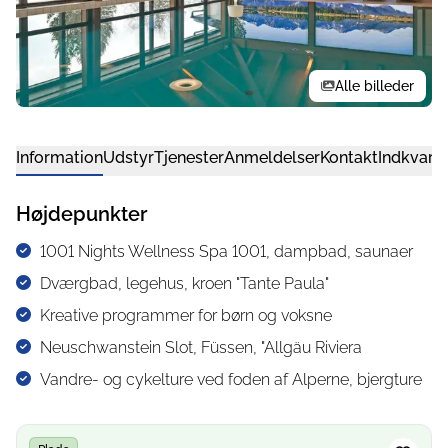
Alle billeder
Information
Udstyr
Tjenester
Anmeldelser
Kontakt
Indkvarte
Højdepunkter
1001 Nights Wellness Spa 1001, dampbad, saunaer
Dværgbad, legehus, kroen "Tante Paula"
Kreative programmer for børn og voksne
Neuschwanstein Slot, Füssen, "Allgäu Riviera
Vandre- og cykelture ved foden af Alperne, bjergture