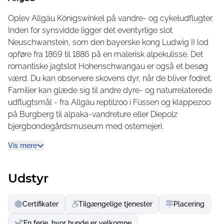
svømme i en af de varmeste søer ved foden af Alperne -
Oplev Allgäu Königswinkel på vandre- og cykeludflugter.
om vinteren lokker skøjteløb, langrend og skiløjper.
Inden for synsvidde ligger det eventyrlige slot
Den 5-stjernede campingplads Camping Hopfensee
Neuschwanstein, som den bayerske kong Ludwig II lod
tilbyder mange aktiviteter for store og små hele året
opføre fra 1869 til 1886 på en malerisk alpekulisse. Det
rundt.
romantiske jagtslot Hohenschwangau er også et besøg
værd. Du kan observere skovens dyr, når de bliver fodret.
Du kan se frem til en indendørs swimmingpool, legehus,
Familier kan glæde sig til andre dyre- og naturrelaterede
børnehave, urtevandringer og meget mere. De
udflugtsmål - fra Allgäu reptilzoo i Füssen og klappezoo
rummelige komfortpladser er ideelle for campister, og
på Burgberg til alpaka-vandreture eller Diepolz
tilbuddet afrundes af de smukke feriehuse.
bjergbondegårdsmuseum med ostemejeri.
Glæd dig til en ferie på »Allgäus riviera«. Her kan du
Vis mere
Lad de vidunderlige søer i Allgäu og foden af Alperne
slentre langs søpromenaden med dens hoteller,
tryllebinde din krop og sjæl.
restauranter og butikker, som var du sydpå, og nyde den
Nyd Allgäu Riviera ved søerne Hopfensee, Weißensee,
Udstyr
fantastiske udsigt over søen, bjergene og de kongelige
Forggensee og Alpsee, eller gå på opdagelse i
slotte.
skovoplevelsescentret. På en udflugt til Oberstdorf venter
Certifikater
Tilgængelige tjenester
Placering
en let, men uforglemmelig vandretur til Freibergsee og
skihopbakken. En shopping- og kulturel spadseretur
En ferie, hvor hunde er velkomne