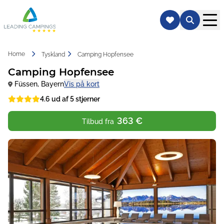
Home
Tyskland
Camping Hopfensee
Camping Hopfensee
Füssen
,
Bayern
Vis på kort
4.6 ud af 5 stjerner
363 €
Tilbud fra