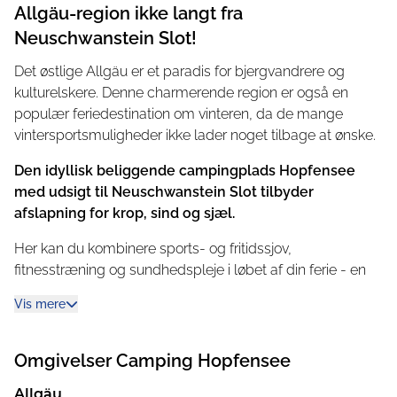
Allgäu-region ikke langt fra
Neuschwanstein Slot!
Det østlige Allgäu er et paradis for bjergvandrere og
kulturelskere. Denne charmerende region er også en
populær feriedestination om vinteren, da de mange
vintersportsmuligheder ikke lader noget tilbage at ønske.
Den idyllisk beliggende campingplads Hopfensee
med udsigt til Neuschwanstein Slot tilbyder
afslapning for krop, sind og sjæl.
Her kan du kombinere sports- og fritidssjov,
fitnesstræning og sundhedspleje i løbet af din ferie - en
behagelig vekslen mellem motion, aktivitet og mental
Vis mere
stimulering på den ene side og hvile og afslapning på
den anden.
Omgivelser
Camping Hopfensee
Fysioterapipraksis tilbyder endda ambulante spa-
behandlinger, også på recept. Om sommeren kan du
Allgäu