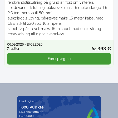
ferskvandstilslutning på grund af frost om vinteren
spildevandstilslutning, påkrævet: maks. 5 meter slange, 1,5 -
2,0 tommer (op til 50 mm)
elektrisk tilslutning, påkrævet: maks. 15 meter kabel med
CEE-stik til 220 volt, 16 ampere
kabel-tv, påkrævet: maks. 15 m kabel med coax-stik og
coax-kobling (til digitalt kabel-tv)
06.09.2026 - 13.09.2026
363 €
7 nætter
fra
Forespørg nu
LeadingCard
1.000 Punkte
Max Mustermann
LC000000