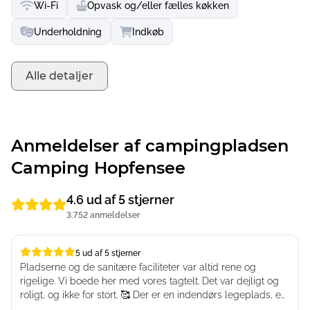
Wi-Fi
Opvask og/eller fælles køkken
Underholdning
Indkøb
Alle detaljer
Anmeldelser af campingpladsen
Camping Hopfensee
4.6 ud af 5 stjerner
3.752 anmeldelser
5 ud af 5 stjerner
5 ud af 5 stjerner
Pladserne og de sanitære faciliteter var altid rene og
rigelige. Vi boede her med vores tagtelt. Det var dejligt og
roligt, og ikke for stort. 🥰 Der er en indendørs legeplads, en
fantastisk indendørs pool og direkte adgang til søen. Vi har