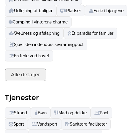
tager dig til Füssens historiske gamle bydel.
Udlejning af boliger
Pladser
Ferie i bjergene
Bjergsportsentusiaster kan tage ud i Allgäu-alperne,
bestige bjergtoppe eller træne i klatreparken. Eller du kan
Camping i vinterens charme
tage en afslappet svævebanetur op, for eksempel til
Wellness og afslapning
Et paradis for familier
Nebelhorn. Eventyrere svæver over drømmelandskabet i
en paraglider, mestrer downhill-stierne på en MTB eller
Sjov i den indendørs swimmingpool
vover sig ned ad de brusende bjergfloder på en raftingtur.
Du skal bare vælge, hvad du og din familie bedst kan
En ferie ved havet
lide.
Alle detaljer
Tjenester
Strand
Børn
Mad og drikke
Pool
Sport
Vandsport
Sanitære faciliteter