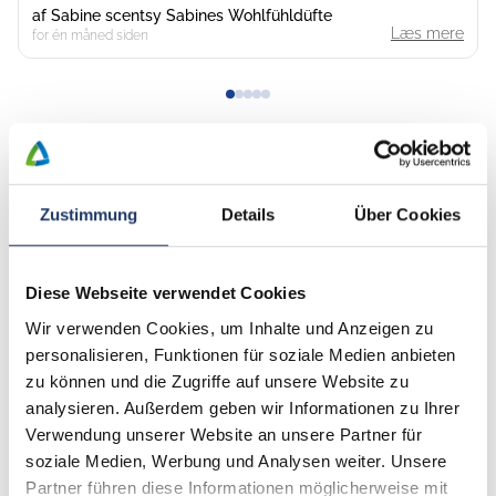
af
Sabine scentsy Sabines Wohlfühldüfte
ikke prøvet saunaen endnu, men vi har hørt, at den er meget
Læs mere
for én måned siden
dejlig. Alle var venlige og hjælpsomme, og der er en
fantastisk butik, der har alt, hvad man behøver. Restaurant
Tante Paula har altid fremragende mad, og de tilbyder
også takeaway. Vi kommer gerne tilbage igen og igen.
Alle anmeldelser
Zustimmung
Details
Über Cookies
Kontakt
Diese Webseite verwendet Cookies
Wir verwenden Cookies, um Inhalte und Anzeigen zu
På dette tidspunkt finder du et eksternt
personalisieren, Funktionen für soziale Medien anbieten
Mapbox-kort.
zu können und die Zugriffe auf unsere Website zu
Mapbox-kort er eksternt indhold. Det betyder, at
analysieren. Außerdem geben wir Informationen zu Ihrer
personlige data kan overføres til
Verwendung unserer Website an unsere Partner für
tredjepartsplatforme. Accepter marketingcookies for
soziale Medien, Werbung und Analysen weiter. Unsere
at se kortet. Du kan finde mere information i vores
Partner führen diese Informationen möglicherweise mit