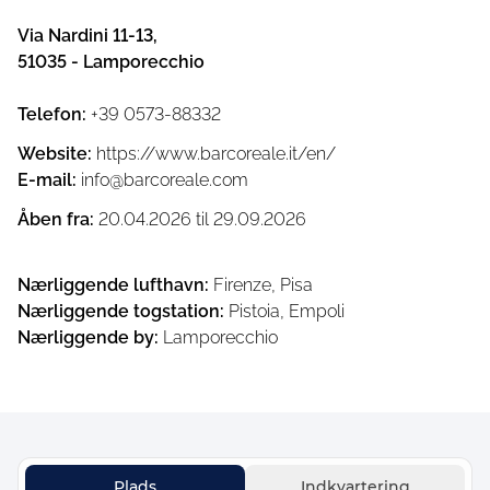
Via Nardini 11-13
,
51035
-
Lamporecchio
Telefon
:
+39 0573-88332
Website
:
https://www.barcoreale.it/en/
E-mail
:
info@barcoreale.com
Åben fra
:
20.04.2026
til
29.09.2026
Nærliggende lufthavn
:
Firenze, Pisa
Nærliggende togstation
:
Pistoia, Empoli
Nærliggende by
:
Lamporecchio
Plads
Indkvartering