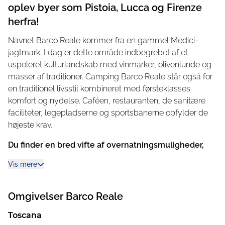
oplev byer som Pistoia, Lucca og Firenze
herfra!
Navnet Barco Reale kommer fra en gammel Medici-
jagtmark. I dag er dette område indbegrebet af et
uspoleret kulturlandskab med vinmarker, olivenlunde og
masser af traditioner. Camping Barco Reale står også for
en traditionel livsstil kombineret med førsteklasses
komfort og nydelse. Caféen, restauranten, de sanitære
faciliteter, legepladserne og sportsbanerne opfylder de
højeste krav.
Du finder en bred vifte af overnatningsmuligheder,
der passer til ethvert behov.
Vis mere
Den 4-stjernede campingplads tilbyder den ideelle
kombination af natur og komfort for både par og store
Omgivelser
Barco Reale
familier. Du kan vælge mellem et safaritelt, et mobilhome
eller en smuk plads midt i Toscana.
Toscana