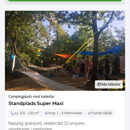
Alle billeder
Campingplads med kæledyr
Standplads Super Maxi
ca.
101 -
135
m²
max.
1 -
6
Mennesker
Hunde tilladt
Naturlig græsjord
elektricitet 10 ampere
vandposter i nærheden