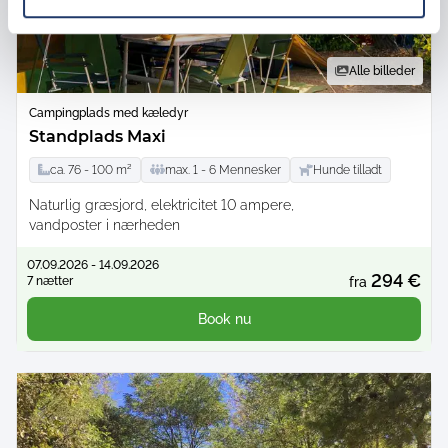
Alle billeder
Campingplads med kæledyr
Standplads Maxi
ca.
76 -
100
m²
max.
1 -
6
Mennesker
Hunde tilladt
Naturlig græsjord
elektricitet 10 ampere
vandposter i nærheden
07.09.2026 - 14.09.2026
294 €
7 nætter
fra
Book nu