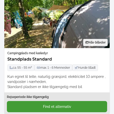
Alle billeder
Campingplads med kæledyr
Standplads Standard
ca.
55 -
55
m²
max.
1 -
6
Mennesker
Hunde tilladt
Kun egnet til telte
naturlig græsjord
elektricitet 10 ampere
vandposter i nærheden
Standard pladsen er ikke tilgængelig med bil
Rejseperiode ikke tilgængelig
Find et alternativ