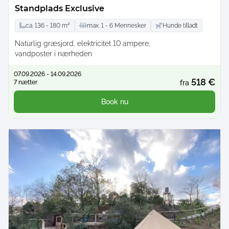
Standplads Exclusive
ca.
136 -
180
m²
max.
1 -
6
Mennesker
Hunde tilladt
Naturlig græsjord
elektricitet 10 ampere
vandposter i nærheden
07.09.2026 - 14.09.2026
518 €
7 nætter
fra
Book nu