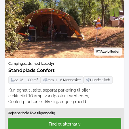
Alle billeder
Campingplads med kæledyr
Standplads Confort
ca.
76 -
100
m²
max.
1 -
6
Mennesker
Hunde tilladt
Kun egnet til telte
separat parkering til biler
elektricitet 10 amp
vandposter i nærheden
Confort pladsen er ikke tilgængelig med bil
Rejseperiode ikke tilgængelig
Find et alternativ