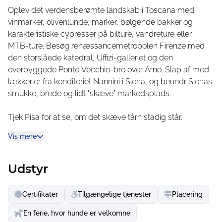
Unikt: udsigten over dalen fra swimmingpools på Barco
Oplev det verdensberømte landskab i Toscana med
Reale Du finder et varieret fritids- og
vinmarker, olivenlunde, marker, bølgende bakker og
underholdningsprogram for børn og teenagere på
karakteristiske cypresser på bilture, vandreture eller
Camping Barco Reale samt et børnediskotek og musik i
MTB-ture. Besøg renæssancemetropolen Firenze med
vores pub.
den storslåede katedral, Uffizi-galleriet og den
overbyggede Ponte Vecchio-bro over Arno. Slap af med
Den gamle og charmerende landsby San Baronto
lækkerier fra konditoriet Nannini i Siena, og beundr Sienas
ligger kun 500 meter fra campingpladsen.
smukke, brede og lidt "skæve" markedsplads.
Oplev og nyd Toscana aktivt. Camping Barco Reale er et
Tjek Pisa for at se, om det skæve tårn stadig står.
ideelt udgangspunkt for at besøge de vigtige byer
Spadser gennem "middelalderens Manhattan", San
Firenze, Pisa, Pistoia, Lucca og alle de andre kulturelle
Vis mere
Gimignano, med sine tårnhøje spir, og spis så en bid mad
steder i Toscana. Vi tilbyder guidede udflugter til disse
hos ismesteren Dondori. Smag Toscanas jordnære, lækre
steder. Du kan også opleve den toscanske natur på
køkken - for eksempel sprøde crostini-brød, pasta, pølser
Udstyr
organiserede eller individuelle vandreture eller på cykel.
eller vildtspecialiteter fra regionen, ledsaget af en lokal
rødvin...
Certifikater
Tilgængelige tjenester
Placering
En ferie, hvor hunde er velkomne