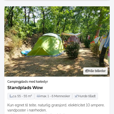
Alle billeder
Campingplads med kæledyr
Standplads Wow
ca.
55 -
55
m²
max.
1 -
6
Mennesker
Hunde tilladt
Kun egnet til telte
naturlig græsjord
elektricitet 10 ampere
vandposter i nærheden