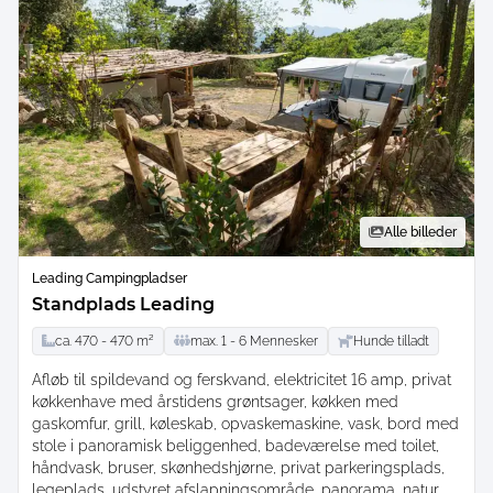
Alle billeder
Leading Campingpladser
Standplads Leading
ca.
470 -
470
m²
max.
1 -
6
Mennesker
Hunde tilladt
Afløb til spildevand og ferskvand, elektricitet 16 amp, privat
køkkenhave med årstidens grøntsager, køkken med
gaskomfur, grill, køleskab, opvaskemaskine, vask, bord med
stole i panoramisk beliggenhed, badeværelse med toilet,
håndvask, bruser, skønhedshjørne, privat parkeringsplads,
legeplads, udstyret afslapningsområde, panorama, natur