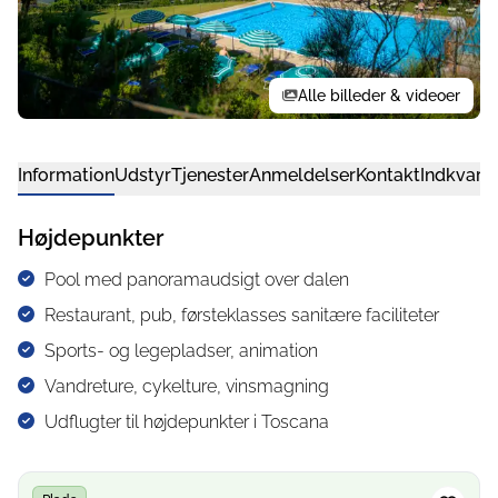
Alle billeder & videoer
Information
Udstyr
Tjenester
Anmeldelser
Kontakt
Indkvarte
Højdepunkter
Pool med panoramaudsigt over dalen
Restaurant, pub, førsteklasses sanitære faciliteter
Sports- og legepladser, animation
Vandreture, cykelture, vinsmagning
Udflugter til højdepunkter i Toscana