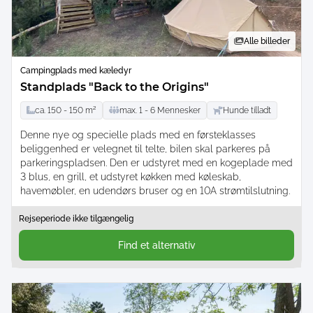
Alle billeder
Campingplads med kæledyr
Standplads "Back to the Origins"
ca.
150 -
150
m²
max.
1 -
6
Mennesker
Hunde tilladt
Denne nye og specielle plads med en førsteklasses
beliggenhed er velegnet til telte, bilen skal parkeres på
parkeringspladsen. Den er udstyret med en kogeplade med
3 blus, en grill, et udstyret køkken med køleskab,
havemøbler, en udendørs bruser og en 10A strømtilslutning.
Rejseperiode ikke tilgængelig
Find et alternativ