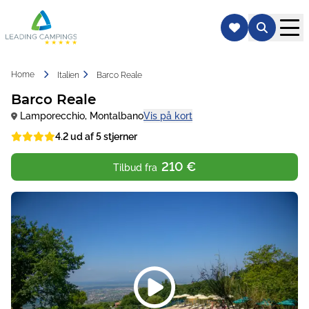
Home
Italien
Barco Reale
Barco Reale
Lamporecchio
,
Montalbano
Vis på kort
4.2 ud af 5 stjerner
210 €
Tilbud fra