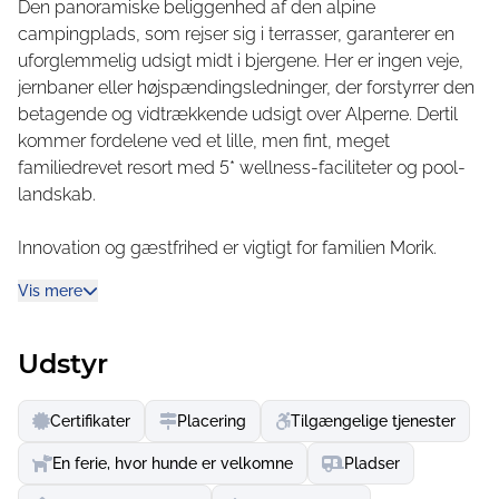
Den panoramiske beliggenhed af den alpine
langs Rätikon, er alt dette muligt under din camping- og
campingplads, som rejser sig i terrasser, garanterer en
glampingferie i Nenzing.
uforglemmelig udsigt midt i bjergene. Her er ingen veje,
jernbaner eller højspændingsledninger, der forstyrrer den
betagende og vidtrækkende udsigt over Alperne. Dertil
kommer fordelene ved et lille, men fint, meget
familiedrevet resort med 5* wellness-faciliteter og pool-
landskab.
Innovation og gæstfrihed er vigtigt for familien Morik.
Det kommer på den ene side til udtryk i standardiserende
Vis mere
sanitets- og wellnessfaciliteter og en restaurant, der er
kendt uden for campingpladsen, og på den anden side i
et væld af personlige tips om fritids- og
Udstyr
vandremuligheder. Og de er virkelig gode i Rätikon
mellem Østrig, Tyskland, Schweiz og Liechtenstein.
Certifikater
Placering
Tilgængelige tjenester
Her kommer passionerede bjergsportsentusiaster til
En ferie, hvor hunde er velkomne
Pladser
deres ret, og det samme gør afslappede wellness-