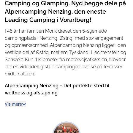
Camping og Glamping. Nyd begge dele på
Alpencamping Nenzing, den eneste
Leading Camping i Vorarlberg!
I 45 år har familien Morik drevet den 5-stjernede
campingplads i Nenzing, Østrig, med stor engagement
og opmærksomhed. Alpencamping Nenzing ligger i den
vestlige del af Østrig, mellem Tyskland, Liechtenstein og
Schweiz. Kun 4 kilometer fra motorvejsafkørslen, tilbyder
det en vidunderlig stille campingoplevelse på terrasser
midt i naturen.
Alpencamping Nenzing – Det perfekte sted til
wellness og afslapning
Nyd den fantastiske udsigt over bjergene, de
Vis mere
førsteklasses faciliteter og et alsidigt aktivitetsprogram.
Alt er til stede: wellnessområdet med indendørs pool og
udendørs svømmebassin, saunaverdenen, den