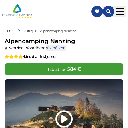
Home
Østrig
Alpencamping Nenzing
Alpencamping Nenzing
Nenzing
,
Vorarlberg
Vis på kort
4.5 ud af 5 stjerner
584 €
Tilbud fra