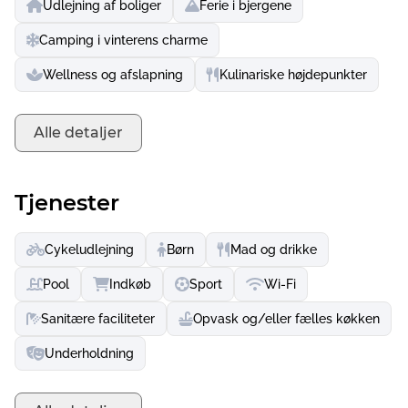
Udlejning af boliger
Ferie i bjergene
feriegæster.
For eksempel driver familien Morik en cykelstald i dalen
Camping i vinterens charme
og udlejer elcykler fra 15 år. Unge gæster motiveres med
Wellness og afslapning
Kulinariske højdepunkter
"Camping Kids Hiking Pass" og belønnes med medaljer.
En dukkert i de indendørs og udendørs pools fuldender
det omfattende tilbud til børn på alle tider af året.
Alle detaljer
Desuden er hunde velkomne gæster på Alpencamping
Nenzing.
Tjenester
Cykeludlejning
Børn
Mad og drikke
Pool
Indkøb
Sport
Wi-Fi
Sanitære faciliteter
Opvask og/eller fælles køkken
Underholdning