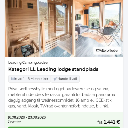
Alle billeder
Leading Campingpladser
Kategori LL Leading lodge standplads
max.
1 -
6
Mennesker
Hunde tilladt
Privat wellnesshytte med eget badeværelse og sauna,
møbleret udendørs terrasse, garanti for bedste panorama,
daglig adgang til wellnessområdet, 16 amp el, CEE-stik,
gas, vand, kloak, TV/radio-antenneforbindelse, bil inkl.
16.08.2026 - 23.08.2026
1.441 €
7 nætter
fra