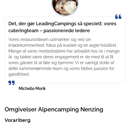
hyggelige restaurant, legepladser og fitnessrum for både
store og små campister.
Om du foretrækker at bo på en af de cirka 150 rummelige
Det, der gør LeadingCampings så specielt: vores
pladser – alle godt udstyrede, med TV- og
cateringteam – passionerede ledere
strømtilslutning samt gas- og spildevandsforbindelse
afhængigt af kategori – eller opleve en ekstraordinær
Vores restaurantteam udmærker sig ved sin
imødekommenhed, fokus på kvalitet og en ægte holdånd.
glampingoplevelse i de luksuriøse alpine Sky Chalets –
Mange af vores medarbejdere har arbejdet hos os i mange
de innovative chalets tilbyder alt, hvad hjertet begærer: et
år, og takket være deres engagement er de med til at få
køkken med åbent opholdsområde, soveværelser, en
vores gæster til at føle sig hjemme. Vi er særligt stolte af
hyggelig galleri, et badeværelse med bruser og en
dette sammentømrede team og vores fælles passion for
panoramabalkon. På Alpencamping Nenzing er luksus
gæstfrihed.
og natur i perfekt harmoni.
Michelle Morik
Lækre regionale retter serveres på Garfrenga
Restaurant
Omgivelser
Alpencamping Nenzing
Dine værter driver Alpencamping med entusiasme og
livsglæde. Uanset om det er en guidet vandretur med
Vorarlberg
bjergguide Wilfried eller en privat tur med din familie