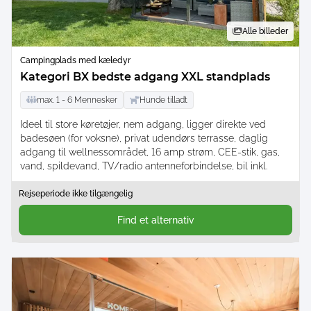
Alle billeder
Campingplads med kæledyr
Kategori BX bedste adgang XXL standplads
max.
1 -
6
Mennesker
Hunde tilladt
Ideel til store køretøjer, nem adgang, ligger direkte ved
badesøen (for voksne), privat udendørs terrasse, daglig
adgang til wellnessområdet, 16 amp strøm, CEE-stik, gas,
vand, spildevand, TV/radio antenneforbindelse, bil inkl.
Rejseperiode ikke tilgængelig
Find et alternativ