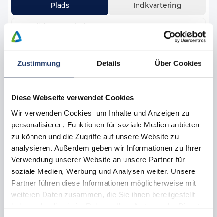
Plads
Indkvartering
Hvor vil du gerne rejse hen?
Alpencamping Nenzing
Hvornår vil du gerne rejse?
Zustimmung
Details
Über Cookies
16.08.2026 - 23.08.2026
Hvem rejser du med?
2 voksne, 0 barn
Diese Webseite verwendet Cookies
Wir verwenden Cookies, um Inhalte und Anzeigen zu
Tilpas søgning
personalisieren, Funktionen für soziale Medien anbieten
zu können und die Zugriffe auf unsere Website zu
analysieren. Außerdem geben wir Informationen zu Ihrer
Verwendung unserer Website an unsere Partner für
Indkvartering og standpladser
soziale Medien, Werbung und Analysen weiter. Unsere
Partner führen diese Informationen möglicherweise mit
weiteren Daten zusammen, die Sie ihnen bereitgestellt
haben oder die sie im Rahmen Ihrer Nutzung der Dienste