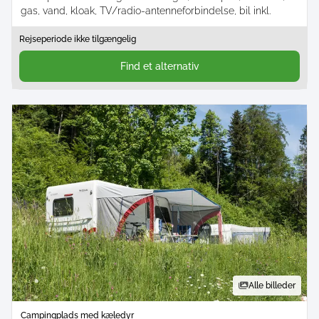
gas, vand, kloak, TV/radio-antenneforbindelse, bil inkl.
Rejseperiode ikke tilgængelig
Find et alternativ
Alle billeder
Campingplads med kæledyr