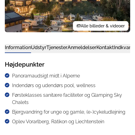
Alle billeder & videoer
Information
Udstyr
Tjenester
Anmeldelser
Kontakt
Indkvarte
Højdepunkter
Panoramaudsigt midt i Alperne
Indendørs og udendørs pool, wellness
Førsteklasses sanitære faciliteter og Glamping Sky
Chalets
Bjergvandring for unge og gamle, (e-)cykeludlejning
Oplev Vorarlberg, Rätikon og Liechtenstein