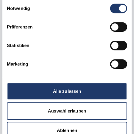
gesammelt haben.
Einwilligungsauswahl
Notwendig
Präferenzen
Statistiken
Alle billeder
Marketing
Campingplads med kæledyr
Kategori K comfort standplads
max.
1 -
6
Mennesker
Hunde tilladt
Alle zulassen
Til autocampere og campingvogne op til 7,5 meter, 16
ampere strøm, CEE-stik, gas, vand, kloak, TV/radio-
antenneforbindelse, bil inkl.
Auswahl erlauben
16.08.2026 - 23.08.2026
584 €
7 nætter
fra
Ablehnen