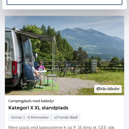
Book nu
Alle billeder
Campingplads med kæledyr
Kategori X XL standplads
max.
1 -
6
Mennesker
Hunde tilladt
Mere plads end kategorierne K og P, 16 Amp el, CEE-stik,