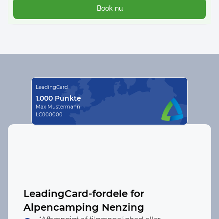
Book nu
LeadingCard
1.000 Punkte
Max Mustermann
LC000000
LeadingCard-fordele for
Alpencamping Nenzing