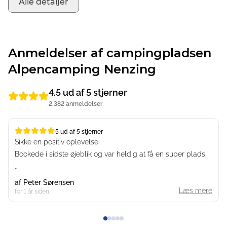
Alle detaljer
Anmeldelser af campingpladsen
Alpencamping Nenzing
4.5 ud af 5 stjerner
2.382 anmeldelser
5 ud af 5 stjerner
5 ud af 5 stjerner
Sikke en positiv oplevelse.
Bookede i sidste øjeblik og var heldig at få en super plads.
Beliggenhed, faciliteter, service og oplevelsen er i top.
af
Peter Sørensen
Læs mere
for 1 år siden
Bestemt ikke sidste besøg her.