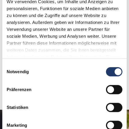
Wir verwenden Cookies, um Inhalte und Anzeigen zu
personalisieren, Funktionen für soziale Medien anbieten
Per ordinare
zu können und die Zugriffe auf unsere Website zu
analysieren. Außerdem geben wir Informationen zu Ihrer
Verwendung unserer Website an unsere Partner für
soziale Medien, Werbung und Analysen weiter. Unsere
Partner führen diese Informationen möglicherweise mit
weiteren Daten zusammen, die Sie ihnen bereitgestellt
haben oder die sie im Rahmen Ihrer Nutzung der Dienste
gesammelt haben.
Einwilligungsauswahl
Negozio
Notwendig
Visita il negozio
LeadingCampings
Präferenzen
Vai direttamente al negozio
Statistiken
Regala i momenti più belli
Marketing