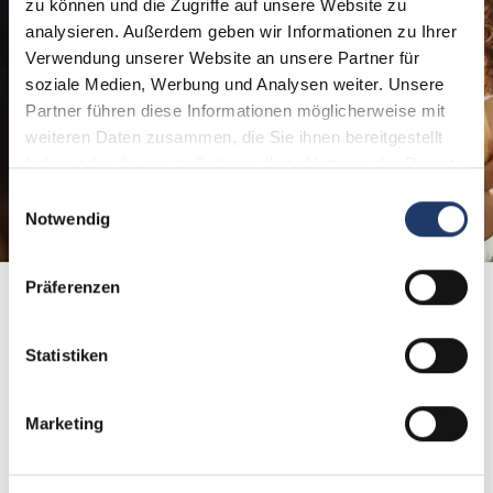
zu können und die Zugriffe auf unsere Website zu
partire!
analysieren. Außerdem geben wir Informationen zu Ihrer
Come ringraziamento o come sorpresa, il buono
Verwendung unserer Website an unsere Partner für
regalo LeadingCampings è sempre la scelta
soziale Medien, Werbung und Analysen weiter. Unsere
giusta. Basta scegliere l'importo, aggiungere un
Partner führen diese Informationen möglicherweise mit
messaggio e il gioco è fatto!
weiteren Daten zusammen, die Sie ihnen bereitgestellt
haben oder die sie im Rahmen Ihrer Nutzung der Dienste
gesammelt haben.
Ordina ora
Einwilligungsauswahl
Notwendig
Präferenzen
LeadingCard
1.000 Punti
Statistiken
Max Mustermann
LC000000
Marketing
Ordina subito la LeadingCard per