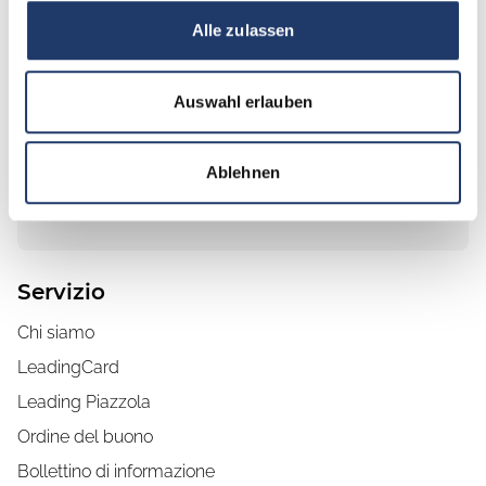
ottenere vantaggi e bonus esclusivi
Alle zulassen
Godetevi i numerosi vantaggi della nostra
LeadingCard e riscattate i punti accumulati per
Auswahl erlauben
ottenere interessanti bonus.
Ordinare la LeadingCard
Ablehnen
Ulteriori informazioni
Servizio
Chi siamo
LeadingCard
Leading Piazzola
Ordine del buono
Bollettino di informazione