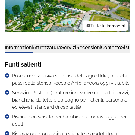
Tutte le immagini
Informazioni
Attrezzatura
Servizi
Recensioni
Contatto
Siste
Punti salienti
Posizione esclusiva sulle rive del Lago d'Idro, a pochi
passi dalla storica Rocca d'Anfo, ancora oggi visitabile
Servizio a 5 stelle (strutture innovative con tutti i servizi,
biancheria da letto e da bagno per i clienti, personale
ed elevati standard di ospitalità)
Piscina con scivolo per bambini e idromassaggio per
adulti
Ristorazione con cucina regionale e prodotti locali di