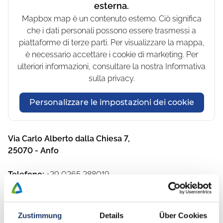
esterna.
Mapbox map è un contenuto esterno. Ciò significa
che i dati personali possono essere trasmessi a
piattaforme di terze parti. Per visualizzare la mappa,
è necessario accettare i cookie di marketing. Per
ulteriori informazioni, consultare la nostra Informativa
sulla privacy.
Personalizzare le impostazioni dei cookie
Via Carlo Alberto dalla Chiesa 7
,
25070
-
Anfo
Telefono
:
+39 0365 388019
Sito web
:
https://www.vacanzecolcuore.com/it/resort/lago-idro-
Zustimmung
Details
Über Cookies
glamping-boutique