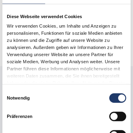
E-mail
:
info@lagoidroglampingboutique.com
Aperto da
:
26.03.2026
a
25.10.2026
Diese Webseite verwendet Cookies
Wir verwenden Cookies, um Inhalte und Anzeigen zu
Aeroporto vicino
:
Milano Bergamo
personalisieren, Funktionen für soziale Medien anbieten
Stazione ferroviaria vicina
:
Brescia Stazione Centrale
zu können und die Zugriffe auf unsere Website zu
Città vicina
:
Anfo
analysieren. Außerdem geben wir Informationen zu Ihrer
Verwendung unserer Website an unsere Partner für
soziale Medien, Werbung und Analysen weiter. Unsere
Partner führen diese Informationen möglicherweise mit
weiteren Daten zusammen, die Sie ihnen bereitgestellt
haben oder die sie im Rahmen Ihrer Nutzung der Dienste
Piazzola
Alloggio
gesammelt haben.
Einwilligungsauswahl
Notwendig
Dove le piacerebbe viaggiare?
Lago Idro Glamping Boutique
Präferenzen
Quando desidera viaggiare?
05.09.2026 - 12.09.2026