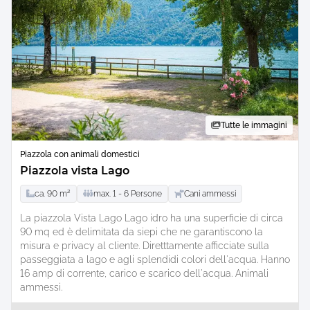
Tutte le immagini
Piazzola con animali domestici
Piazzola vista Lago
ca.
90
m²
max.
1 -
6
Persone
Cani ammessi
La piazzola Vista Lago Lago idro ha una superficie di circa
90 mq ed è delimitata da siepi che ne garantiscono la
misura e privacy al cliente. Diretttamente afficciate sulla
passeggiata a lago e agli splendidi colori dell'acqua. Hanno
16 amp di corrente, carico e scarico dell'acqua. Animali
ammessi.