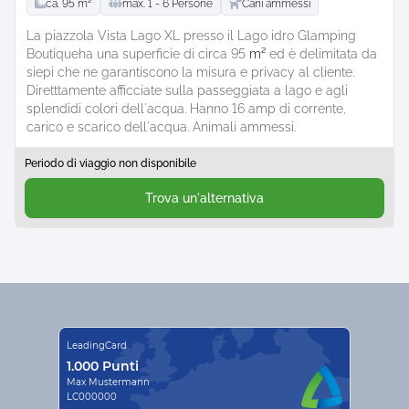
ca.
95
m²
max.
1 -
6
Persone
Cani ammessi
La piazzola Vista Lago XL presso il Lago idro Glamping
Boutiqueha una superficie di circa 95
m²
ed è delimitata da
siepi che ne garantiscono la misura e privacy al cliente.
Diretttamente afficciate sulla passeggiata a lago e agli
splendidi colori dell'acqua. Hanno 16 amp di corrente,
carico e scarico dell'acqua. Animali ammessi.
Periodo di viaggio non disponibile
Trova un'alternativa
LeadingCard
1.000 Punti
Max Mustermann
LC000000