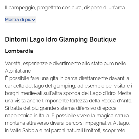
Il campeggio, progettato con cura, dispone di un'area
ristorante completamente ristrutturata in stile moderno.
Mostra di più
Che ne dite di una deliziosa colazione, di un cappuccino o
di un ottimo pranzo o cena con piatti locali e di stagione?
Nella zona del ristorante c'è anche un minimarket. Qui
Dintorni
Lago Idro Glamping Boutique
troverete specialità e tutto ciò che è più importante per le
Lombardia
vostre esigenze quotidiane, senza dover uscire dal
campeggio.
Varietà, esperienze e divertimento allo stato puro nelle
Alpi italiane
piscina, idromassaggio e scivolo d'acqua
È possibile fare una gita in barca direttamente davanti al
Presso il campeggio Lago Idro Glamping Boutique
cancello del lago del glamping, ad esempio per visitare i
troverete anche una piscina, ideale per rinfrescarvi nei
borghi medievali sull'altra sponda del Lago d'Idro. Merita
mesi più caldi e rilassarvi su un lettino prendisole. I
una visita anche l'imponente fortezza della Rocca d'Anfo.
bambini sfrecciano eccitati lungo lo scivolo curvo. Nella
Si tratta del più grande sistema difensivo di epoca
zona piscina è presente anche una piscina
napoleonica in Italia. È possibile vivere la magica natura
idromassaggio. Rilassatevi con una splendida vista sulla
montana attraverso diversi percorsi impegnativi. Al lago,
natura circostante.
in Valle Sabbia e nei parchi naturali limitrofi, scoprirete
una varietà di percorsi escursionistici per le famiglie e per