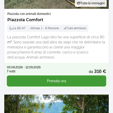
Tutte le immagini
Piazzola con animali domestici
Piazzola Comfort
ca.
80
m²
max.
1 -
6
Persone
Cani ammessi
La piazzola Comfort Lago Idro ha una superficie di circa 80
m²
. Sono searate una dall'altra da siepi che ne delimitano la
metratura e garantiscono ai clienti una maggior
privacy.Hanno 6 amp di corrente, carico e scarico
dell'acqua. Animali ammessi.
05.09.2026 - 12.09.2026
316 €
7 notti
da
Prenota ora