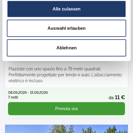
Alle zulassen
Auswahl erlauben
Tutte le immagini
Piazzola con animali domestici
Ablehnen
Passo Categoria S
ca.
60 -
79
m²
max.
1 -
6
Persone
Cani ammessi
Piazzole con uno spazio fino a 79 metri quadrati.
Perfettamente progettate per tende e auto. L'allacciamento
elettrico è incluso.
08.09.2026 - 15.09.2026
11 €
7 notti
da
Prenota ora