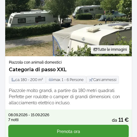
Tutte le immagini
Piazzola con animali domestici
Categoria di passo XXL
ca.
180 -
200
m²
max.
1 -
6
Persone
Cani ammessi
Piazzole molto grandi, a partire da 180 metri quadrati.
Perfette per roulotte o camper di grandi dimensioni, con
allacciamento elettrico incluso.
08.09.2026 - 15.09.2026
11 €
7 notti
da
Prenota ora