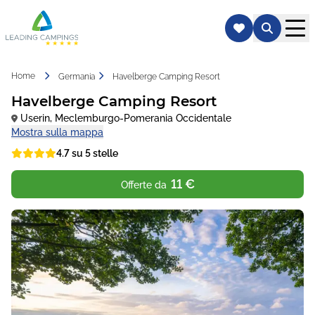
Home
Germania
Havelberge Camping Resort
Havelberge Camping Resort
Userin
,
Meclemburgo-Pomerania Occidentale
Mostra sulla mappa
4.7 su 5 stelle
11 €
Offerte da