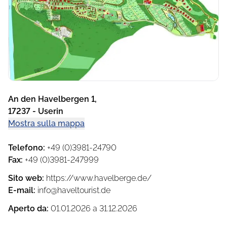
Per il resto, tutto è stato fantastico e un soggiorno qui è
assolutamente consigliato.
An den Havelbergen 1
,
17237
-
Userin
Mostra sulla mappa
Telefono
:
+49 (0)3981-24790
Fax
:
+49 (0)3981-247999
Sito web
:
https://www.havelberge.de/
E-mail
:
info@haveltourist.de
Aperto da
:
01.01.2026
a
31.12.2026