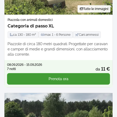
Tutte le immagini
Piazzola con animali domestici
Categoria di passo XL
ca.
130 -
180
m²
max.
1 -
6
Persone
Cani ammessi
Piazzole di circa 180 metri quadrati. Progettate per caravan
e camper di medie e grandi dimensioni, con allacciamento
alla corrente.
08.09.2026 - 15.09.2026
11 €
7 notti
da
Prenota ora