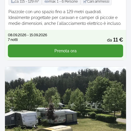
ca.
115 -
129
m²
max.
1 -
6
Persone
Cani ammessi
Piazzole con uno spazio fino a 129 metri quadrati.
Idealmente progettate per caravan e camper di piccole e
medie dimensioni, anche l'allacciamento elettrico è incluso.
08.09.2026 - 15.09.2026
11 €
7 notti
da
Prenota ora