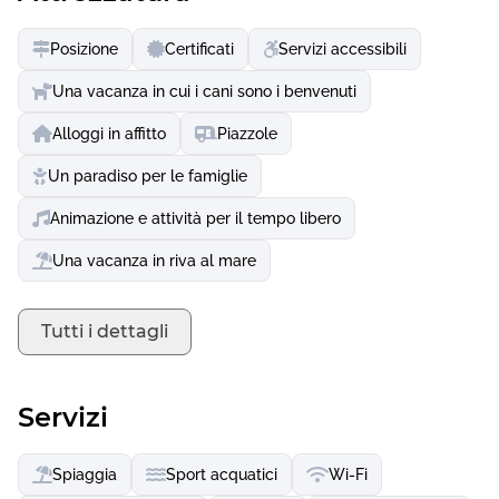
passeggiata all'insegna dello shopping e della cultura vi
porterà nella città residenziale di Neustrelitz o nel centro
Posizione
Certificati
Servizi accessibili
storico e nel grazioso porto di Waren an der Müritz.
Una vacanza in cui i cani sono i benvenuti
Alloggi in affitto
Piazzole
Un paradiso per le famiglie
Animazione e attività per il tempo libero
Una vacanza in riva al mare
Tutti i dettagli
Servizi
Spiaggia
Sport acquatici
Wi-Fi