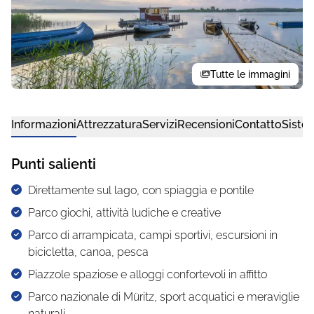
Tutte le immagini
Informazioni
Attrezzatura
Servizi
Recensioni
Contatto
Siste
Punti salienti
Direttamente sul lago, con spiaggia e pontile
Parco giochi, attività ludiche e creative
Parco di arrampicata, campi sportivi, escursioni in
bicicletta, canoa, pesca
Piazzole spaziose e alloggi confortevoli in affitto
Parco nazionale di Müritz, sport acquatici e meraviglie
naturali