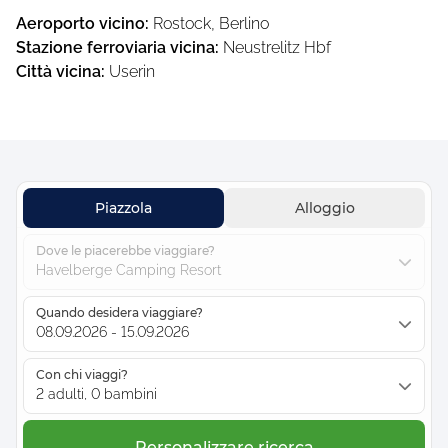
Aeroporto vicino
:
Rostock, Berlino
Stazione ferroviaria vicina
:
Neustrelitz Hbf
Città vicina
:
Userin
Piazzola
Alloggio
Dove le piacerebbe viaggiare?
Havelberge Camping Resort
Quando desidera viaggiare?
08.09.2026 - 15.09.2026
Con chi viaggi?
2 adulti, 0 bambini
Personalizzare ricerca