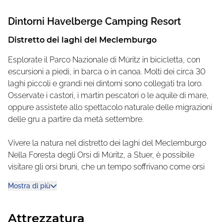
roulotte o delle case vacanza in affitto. Un'attrazione
speciale è il percorso a corde alte nella foresta. Gli ospiti
Dintorni
Havelberge Camping Resort
potranno assistere a spettacoli teatrali, musica dal vivo,
Distretto dei laghi del Meclemburgo
feste per bambini, un parco giochi, lezioni di artigianato e
molto altro ancora.
Esplorate il Parco Nazionale di Müritz in bicicletta, con
escursioni a piedi, in barca o in canoa. Molti dei circa 30
Dopo un'escursione rilassante nei boschi o nel
laghi piccoli e grandi nei dintorni sono collegati tra loro.
paesaggio lacustre, recatevi alla sauna finlandese in
Osservate i castori, i martin pescatori o le aquile di mare,
baita proprio sulla riva del lago.
oppure assistete allo spettacolo naturale delle migrazioni
La Strelitz Kleinseenplatte, con i suoi numerosi laghi
delle gru a partire da metà settembre.
collegati dalla Havel e dai canali, è ideale per le
escursioni in acqua. Nel parco vacanze Havelberge è
Vivere la natura nel distretto dei laghi del Meclemburgo
possibile noleggiare tutte le barche per esplorare la zona.
Nella Foresta degli Orsi di Müritz, a Stuer, è possibile
Che si tratti di canoe da 3 o kayak da 2 persone, il centro
visitare gli orsi bruni, che un tempo soffrivano come orsi
canoe vi darà sicuramente buoni consigli.
da circo o da ballo e che ora sono tenuti qui in modo
Mostra di più
consono alla specie. Nel parco avventura per animali di
Müritz, il Tierpark Grabowhöfe, si possono visitare lama,
dromedari, canguri e molti altri animali in un "safari". Una
Attrezzatura