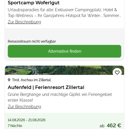
Sportcamp Woferlgut
Urlaubsparadies für alle: Exklusiver Campingplatz, Hotel &
Top-Wellness – Ihr Ganzjahres-Hotspot für Winter-, Sommer-
und Bergabenteuer, umgeben von traumhaften Seen &
Zur Beschreibung
Badewelten!
Reisezeitraum nicht verfügbar
Alternative finden
Loading...
Tirol, Aschau im Zillertal
Aufenfeld | Ferienresort Zillertal
Grüne Berghänge und mächtige Gipfel: ein Feriengebiet
erster Klasse!
Zur Beschreibung
14.08.2026 - 21.08.2026
462 €
ab
7 Nächte