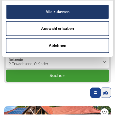
den Niederlanden:
Alle zulassen
Auswahl erlauben
Stellplatz
Unterkunft
Ablehnen
Reisezeitraum
16.08.2026 - 23.08.2026
Reisende
2 Erwachsene, 0 Kinder
Suchen
Loading...