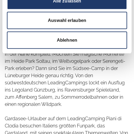
Alle zulassen
Tierwelten
Auswahl erlauben
Kinder lieben Action, möchten die Welt entdecken, toben
und staunen. Ihr Urlaub mit LeadingCampings wird mit
Ablehnen
einem Ausflug zu beliebten Themen- und Familienparks
in der Nähe komplett. Möchten Sie magische Momente
im Heide Park Soltau, im Weltvogelpark oder Serengeti-
Park erleben? Dann sind Sie im Südsee-Camp in der
Lüneburger Heide genau richtig. Von den
südwestdeutschen LeadingCampings lockt ein Ausflug
ins Legoland Günzburg, ins Ravensburger Spieleland,
zum Affenberg Salem, zu Sommerrodelbahnen oder in
einen regionalen Wildpark.
Gardasee-Urlauber auf dem LeadingCamping Piani di
Clodia besuchen Italiens größten Funpark, das
Gardaland, mit seinen spektakulären Themenwelten. Von