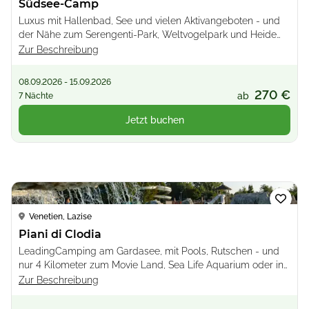
Südsee-Camp
Luxus mit Hallenbad, See und vielen Aktivangeboten - und
der Nähe zum Serengenti-Park, Weltvogelpark und Heide
Park
Zur Beschreibung
08.09.2026 - 15.09.2026
270 €
ab
7 Nächte
Jetzt buchen
Loading...
Venetien, Lazise
Piani di Clodia
LeadingCamping am Gardasee, mit Pools, Rutschen - und
nur 4 Kilometer zum Movie Land, Sea Life Aquarium oder ins
Gardaland
Zur Beschreibung