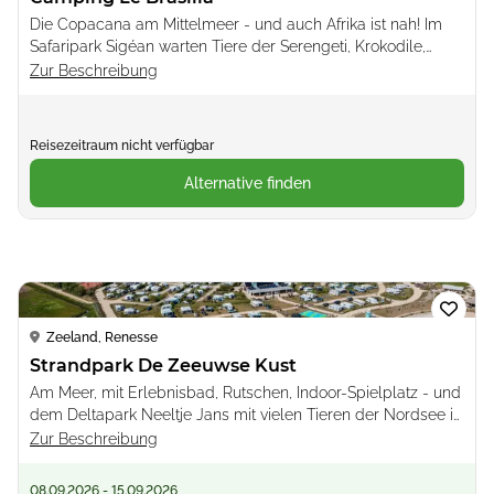
Die Copacana am Mittelmeer - und auch Afrika ist nah! Im
Safaripark Sigéan warten Tiere der Serengeti, Krokodile,
Warane und viele mehr
Zur Beschreibung
Reisezeitraum nicht verfügbar
Alternative finden
Loading...
Zeeland, Renesse
Strandpark De Zeeuwse Kust
Am Meer, mit Erlebnisbad, Rutschen, Indoor-Spielplatz - und
dem Deltapark Neeltje Jans mit vielen Tieren der Nordsee in
der Nähe
Zur Beschreibung
08.09.2026 - 15.09.2026