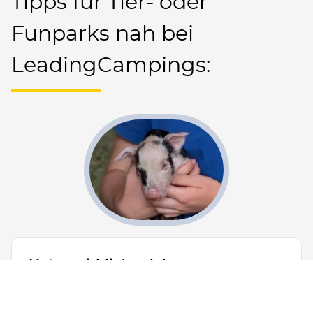
Tipps für Tier- oder
Funparks nah bei
LeadingCampings:
Natur wirklich erleben:
Schaubauernhof Natterer Boden in
Tirol