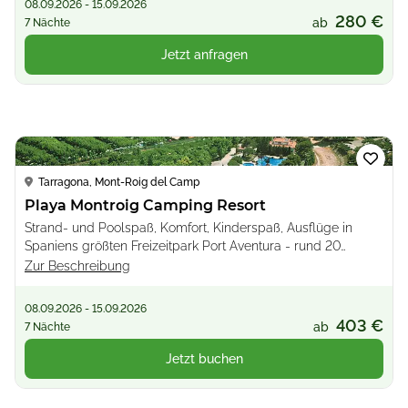
08.09.2026 - 15.09.2026
280 €
ab
7 Nächte
Jetzt anfragen
Loading...
Tarragona, Mont-Roig del Camp
Playa Montroig Camping Resort
Strand- und Poolspaß, Komfort, Kinderspaß, Ausflüge in
Spaniens größten Freizeitpark Port Aventura - rund 20
Minuten per Bus oder Auto
Zur Beschreibung
08.09.2026 - 15.09.2026
403 €
ab
7 Nächte
Jetzt buchen