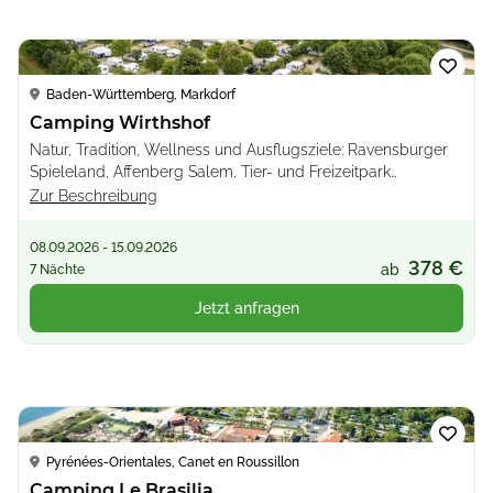
Loading...
Baden-Württemberg, Markdorf
Camping Wirthshof
Natur, Tradition, Wellness und Ausflugsziele: Ravensburger
Spieleland, Affenberg Salem, Tier- und Freizeitpark
Allensbach, Zeppelin Museum
Zur Beschreibung
08.09.2026 - 15.09.2026
378 €
ab
7 Nächte
Jetzt anfragen
Loading...
Pyrénées-Orientales, Canet en Roussillon
Camping Le Brasilia