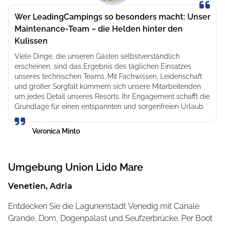
Union Lido Mare ist als einer der besten Luxus-
Wer LeadingCampings so besonders macht: Unser
Campingplätze Italiens und als erster Multi-Themen-
Maintenance-Team – die Helden hinter den
Campingplatz Europas bekannt und hat sich schon
Kulissen
immer dem Umweltschutz und der Barrierefreiheit
verschrieben.
Viele Dinge, die unseren Gästen selbstverständlich
erscheinen, sind das Ergebnis des täglichen Einsatzes
Von der Panorama-Terrasse des Wellnesscenters
unseres technischen Teams. Mit Fachwissen, Leidenschaft
und großer Sorgfalt kümmern sich unsere Mitarbeitenden
wandert der Blick über die Wipfel der Pinien bis zur
um jedes Detail unseres Resorts. Ihr Engagement schafft die
Adria. Sie können so den Thalassotherapie-Bereich, das
Grundlage für einen entspannten und sorgenfreien Urlaub.
W10 Leisure Building mit seinem teilweise überdachten
Schwimmbad und die zwei hervorragenden Aquaparks
Veronica Minto
mit beheiztem Wasser sehen.
Strand, Aquaparks, Wellness-Center, Fitness-
Umgebung
Union Lido Mare
Parcours, Restaurants und Geschäfte:
Venetien, Adria
Union Lido Mare bietet alles, was Sie brauchen, um Ihren
Urlaub unvergesslich zu machen. Lassen Sie sich
Entdecken Sie die Lagunenstadt Venedig mit Canale
Venedig und die Umgebung von Cavallino-Treporti nicht
Grande, Dom, Dogenpalast und Seufzerbrücke. Per Boot