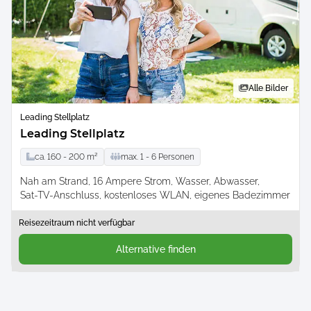
Alle Bilder
Leading Stellplatz
Leading Stellplatz
ca.
160 -
200
m²
max.
1 -
6
Personen
Nah am Strand
16 Ampere Strom
Wasser
Abwasser
Sat-TV-Anschluss
kostenloses WLAN
eigenes Badezimmer
Reisezeitraum nicht verfügbar
Alternative finden