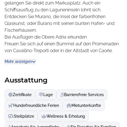
entgehen. Tennis, große Fußballfelder, eine Reitschule,
gelangen Sie direkt zum Markusplatz. Auch ein
ein Platz zum Bogenschießen, Windsurfkurse sowie einen
Schiffsausflug zu den Laguneninseln lohnt sich:
Tretbootverleih runden das umfangreiche Freizeitangebot
Entdecken Sie Murano, die Insel der farbenfrohen
ab.
Glaskunst, oder Burano mit seinen bunten Hafen- und
Fischerhäusern.
Das kulinarische Angebot auf dem Campingplatz Union
Bei Ausflügen die Obere Adria erkunden
Lido Mare bietet eine großen Auswahl an Restaurants,
Freuen Sie sich auf einen Bummel auf den Promenaden
vom raffinierten Abendessen bis hin zu einem schnellen
von Cavallino-Treporti oder in der Altstadt von Caorle.
und appetitlichen Snack. Die Restaurants, Pizzerien,
Erkunden Sie die Naturschutzgebiete der Lagune per
Rotisserie, Creperia, Bars und Buffet-Bars stehen Ihnen
Mehr anzeigen
Fahrrad, oder entdecken Sie die Kunstmuseen oder
rund um die Uhr zur Verfügung, um Ihnen einen
Freizeitparks an der Adria. Kleine Seeräuber freuen sich
unvergesslichen Urlaub zu garantieren.
auch auf eine Erlebnistour mit dem Piratenschiff!
Ausstattung
Zertifikate
Lage
Barrierefreie Services
Hundefreundliche Ferien
Mietunterkünfte
Stellplätze
Wellness & Erholung
Angebote für Jugendliche
Ein Paradies für Familien