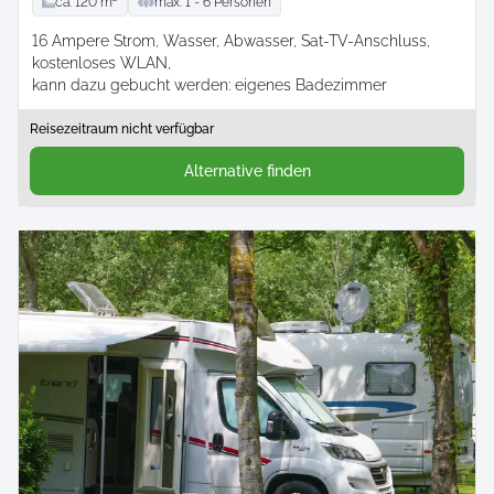
ca.
120
m²
max.
1 -
6
Personen
16 Ampere Strom
Wasser
Abwasser
Sat-TV-Anschluss
kostenloses WLAN
kann dazu gebucht werden: eigenes Badezimmer
Reisezeitraum nicht verfügbar
Alternative finden