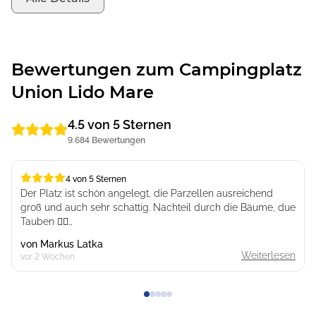
Bewertungen zum Campingplatz
Union Lido Mare
4.5 von 5 Sternen
9.684 Bewertungen
4 von 5 Sternen
4 von 5 Sternen
Der Platz ist schön angelegt, die Parzellen ausreichend
groß und auch sehr schattig. Nachteil durch die Bäume, due
Tauben 💁‍♂️
Es gibt viele Waschhäuser, alle mit Waschmaschinen,
von
Markus Latka
Becken um auch mal von Hand zu waschen und schön
Weiterlesen
vor 2 Wochen
gestaltete Kinderbeteiche.
Wir hatten wohl eins der modernsten Waschhäuser. Das
Design sehr schön aber mit Mängeln in der Umsetzung.
Für mich, dass erste Waschhaus ohne Urinale. Bei 9