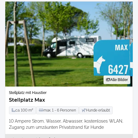
Alle Bilder
Stellplatz mit Haustier
Stellplatz Max
ca.
100
m²
max.
1 -
6
Personen
Hunde erlaubt
10 Ampere Strom
Wasser
Abwasser
kostenloses WLAN
Zugang zum umzäunten Privatstrand für Hunde