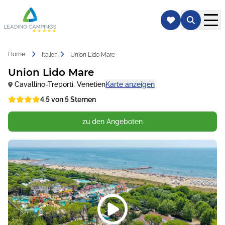
Home
Italien
Union Lido Mare
Union Lido Mare
Cavallino-Treporti
,
Venetien
Karte anzeigen
4.5 von 5 Sternen
zu den Angeboten