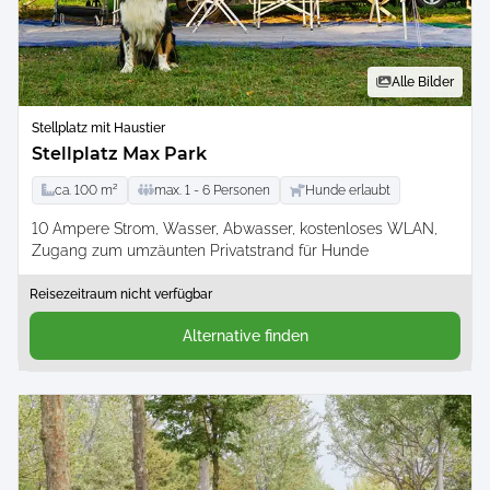
Alle Bilder
Stellplatz mit Haustier
Stellplatz Max Park
ca.
100
m²
max.
1 -
6
Personen
Hunde erlaubt
10 Ampere Strom
Wasser
Abwasser
kostenloses WLAN
Zugang zum umzäunten Privatstrand für Hunde
Reisezeitraum nicht verfügbar
Alternative finden