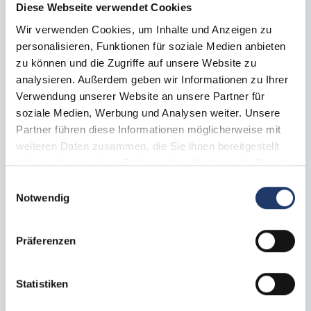
In der Nähe des Meeres
10 Ampere Strom
Wasser
Diese Webseite verwendet Cookies
Abwasser
Sat-TV-Anschluss
kostenloses WLAN
Wir verwenden Cookies, um Inhalte und Anzeigen zu
kann dazu gebucht werden: eigenes Badezimmer
personalisieren, Funktionen für soziale Medien anbieten
Reisezeitraum nicht verfügbar
zu können und die Zugriffe auf unsere Website zu
analysieren. Außerdem geben wir Informationen zu Ihrer
Alternative finden
Verwendung unserer Website an unsere Partner für
soziale Medien, Werbung und Analysen weiter. Unsere
Partner führen diese Informationen möglicherweise mit
weiteren Daten zusammen, die Sie ihnen bereitgestellt
haben oder die sie im Rahmen Ihrer Nutzung der Dienste
gesammelt haben.
Einwilligungsauswahl
Notwendig
Präferenzen
Statistiken
Alle Bilder