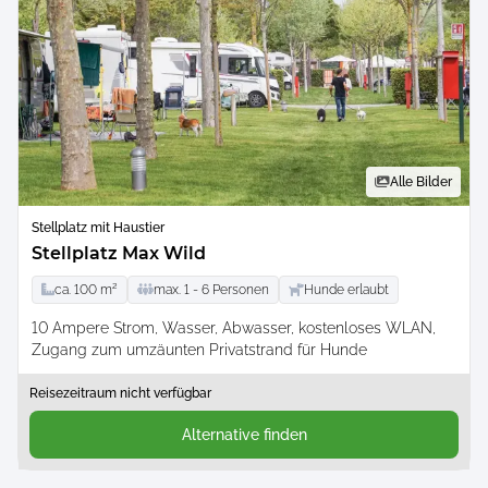
Alle Bilder
Stellplatz mit Haustier
Stellplatz Max Wild
ca.
100
m²
max.
1 -
6
Personen
Hunde erlaubt
10 Ampere Strom
Wasser
Abwasser
kostenloses WLAN
Zugang zum umzäunten Privatstrand für Hunde
Reisezeitraum nicht verfügbar
Alternative finden