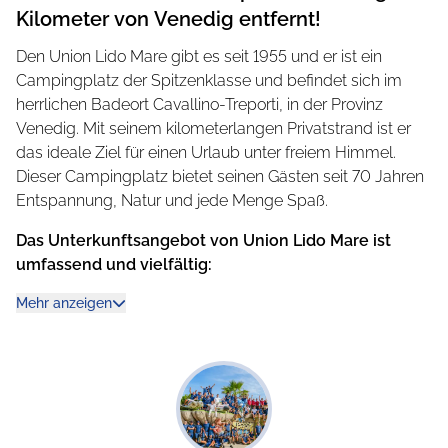
Kilometer von Venedig entfernt!
Den Union Lido Mare gibt es seit 1955 und er ist ein
Campingplatz der Spitzenklasse und befindet sich im
herrlichen Badeort Cavallino-Treporti, in der Provinz
Venedig. Mit seinem kilometerlangen Privatstrand ist er
das ideale Ziel für einen Urlaub unter freiem Himmel.
Dieser Campingplatz bietet seinen Gästen seit 70 Jahren
Entspannung, Natur und jede Menge Spaß.
Das Unterkunftsangebot von Union Lido Mare ist
umfassend und vielfältig:
Vom Lodging bis zum Glamping, vom Dog Camp bis
Mehr anzeigen
zum Speedy Camp, über das 4-Sterne-Superior-Hotel
und die luxuriösen Family Homes. Jede Unterkunft ist so
konzipiert, dass sie den Bedürfnissen jedes Gastes
gerecht wird, und qualitativ hochwertige Dienstleistungen
und Aktivitäten für alle Altersgruppen bietet.