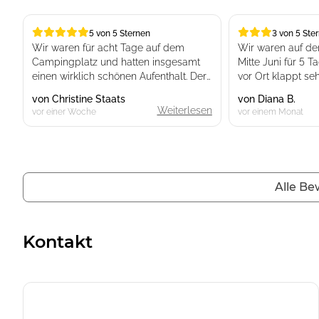
5 von 5 Sternen
3 von 5 Ste
5 von 5 Sternen
3 von 5 Sternen
Wir waren für acht Tage auf dem
Wir waren auf d
Campingplatz und hatten insgesamt
Mitte Juni für 5 
einen wirklich schönen Aufenthalt. Der
vor Ort klappt seh
Campingplatz ist sehr sauber, liebevoll
nett, am Empfa
von
Christine Staats
von
Diana B.
angelegt und insgesamt sehr gepflegt.
einen übersichtli
Weiterlesen
vor einer Woche
vor einem Monat
Besonders für Familien mit Kindern ist
Stellplatz zu finde
er eine absolute 10 von 10. Es gibt
Dort angekommen,
viele Spielmöglichkeiten und unser
die vorgeschrieb
Kind hat sich rundum wohlgefühlt.
Wohnwagen geste
leider feststellen
Alle B
Rückseite zu uns
Wir hatten ein Ferienhaus gemietet.
mussten, welche 
Dieses lag allerdings ziemlich weit am
Platz gebucht hat
Rand des Campingplatzes, sodass
schade aber leid
Kontakt
man für Einkäufe oder den Weg zum
vorgeschrieben...
Hauptgebäude jedes Mal eine recht
lange Strecke zurücklegen musste.
Weiterhin liegt d
Das sollte man bei der Buchung im
leider an einer St
Hinterkopf behalten.
eine schöne Auss
wenn die Hecken 