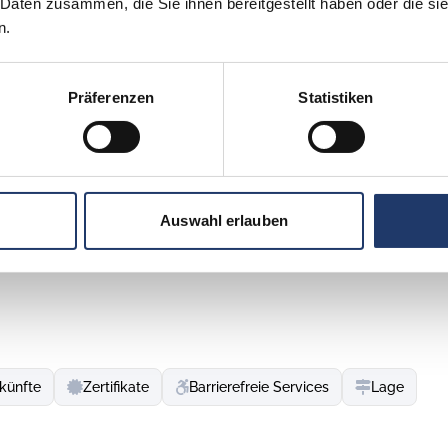
 Daten zusammen, die Sie ihnen bereitgestellt haben oder die s
n.
Präferenzen
Statistiken
tränden und klarem blauen Wasser, was viele
 Stand-up-Paddeln ermöglicht. Die Küstenlinie bietet auch
Auswahl erlauben
und Sonnenbäder.
alerische Küstenlandschaft, die sich besonders für
 reizvolle Umgebung auf gut ausgeschilderten Wegen
nießen. Lust auf Shopping oder Sightseeing? Die
ren gemütlichen Restaurants, Cafés, Fischräuchereien oder
künfte
Zertifikate
Barrierefreie Services
Lage
milie in der Nähe von Waabs. Von actiongeladenen Tagen im
rpark, bietet die Region unzählige Erlebnismöglichkeiten.