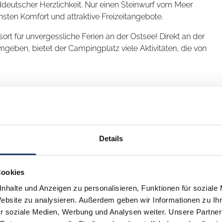
ddeutscher Herzlichkeit. Nur einen Steinwurf vom Meer
sten Komfort und attraktive Freizeitangebote.
sort für unvergessliche Ferien an der Ostsee! Direkt an der
geben, bietet der Campingplatz viele Aktivitäten, die von
richtungen
wie hochmoderne Sanitäranlagen, einen gut
nießen Sie hier lokale Köstlichkeiten und internationale
r gibt es wunderschöne Stellplätze und einen praktischen
äuser und die modernen Mobilheime begeistern alle Gäste
Details
 neues ausprobieren möchte ist in den Klabauter Hütten gut
 Monique und Ralf: die Gesichter unseres
und den Geruch des Holzes!
Cookies
am mit Ihrer Familie eine wertvolle Zeit
, teilen
n Tag dafür, dass sich unsere Gäste willkommen fühlen. Ob bei
nhalte und Anzeigen zu personalisieren, Funktionen für soziale
en sich. Ihre Gastgeber laden Sie herzlich dazu ein,
t unseren Gästen, ihr Einsatz ist überall spürbar. Sie stehen für
Website zu analysieren. Außerdem geben wir Informationen zu I
emeinsame Erinnerungen zu schaffen, die ein Leben lang
unseres Campingplatzes.
r soziale Medien, Werbung und Analysen weiter. Unsere Partner