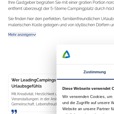
Ihre Gastgeber begrüßen Sie mit einer großen Portion nor
entfernt überzeugt der 5-Sterne Campingplatz durch höch
Sie finden hier den perfekten, familienfreundlichen Urlaub
malerischen Küste gelegen und von idyllischen Dörfern um
einem engagierten Team organisiert werden.
Mehr anzeigen
Der Campingplatz bietet Ihnen viele Services und Ein
ausgestatteten Supermarkt und gemütliche Restaurants. Ge
Gerichte.
Auch das Übernachtungsangebot ist vielfältig, für Campe
Wohnmobilhafen vor der Schranke. Die eleganten Ferienh
Zustimmung
die eine feste Unterkunft bevorzugen. Und wer mal etwas
Wer LeadingCampings so besonders macht: Ribanna,
aufgehoben, genießen Sie hier den Flair der Einfachheit 
Urlaubsgefühls
Diese Webseite verwendet 
Auf dem Ostsee Camping Heide erleben Sie so gemeins
Mit Kreativität, Herzlichkeit und Leidenschaft sorgen sie jede
Wir verwenden Cookies, um I
besondere Urlaubserlebnisse, genießen die Natur und erhol
Veranstaltungen, in der Animation oder in der Kommunikation mi
und die Zugriffe auf unsere 
unvergessliche Momente an der Ostsee zu erleben und g
Gemeinschaft, Lebensfreude und die besondere Atmosphäre 
Website an unsere Partner fü
halten!