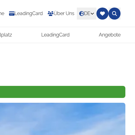
ne
LeadingCard
Über Uns
DE
lplatz
LeadingCard
Angebote