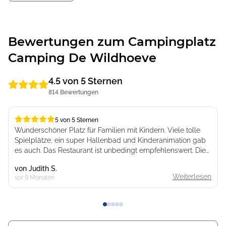
Abenteuerspielplazt Schateiland (Schatzinsel) Zeumeren.
Bewertungen zum Campingplatz
Camping De Wildhoeve
4.5 von 5 Sternen
814 Bewertungen
5 von 5 Sternen
5 von 5 Sternen
Wunderschöner Platz für Familien mit Kindern. Viele tolle
Spielplätze, ein super Hallenbad und Kinderanimation gab
es auch. Das Restaurant ist unbedingt empfehlenswert. Die
Lage, im Wald, ein Traum. Besonders toll sind auch die
von
Judith S.
super freundlichen Angestellten. Die sanitären Anlagen sind
Weiterlesen
vor 9 Monaten
klasse. Besonders toll sind auch die Kinderbäder und die
Familienduschen.
Alles in Allem ein ganz toller Platz. Wir kommen bestimmt
wieder!