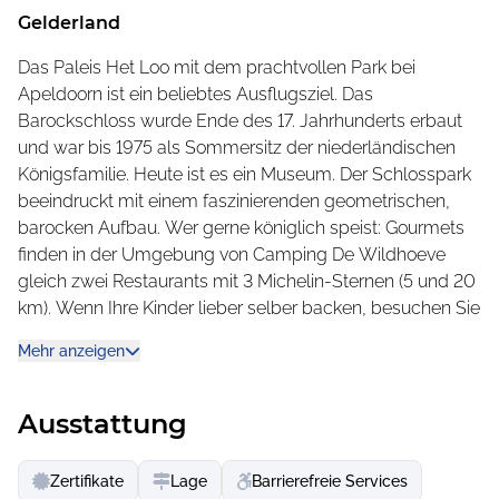
(königliche Domäne) Het Loo und die Veluwe. Entdecken
Gelderland
Sie tiefe Wälder, Weide- und Heideland, idyllische Kanäle
und beobachten Sie Rehe, Hirsche oder andere Tiere in
Das Paleis Het Loo mit dem prachtvollen Park bei
freier Wildbahn. In der Nähe können Sie sogar mit einem
Apeldoorn ist ein beliebtes Ausflugsziel. Das
Esel auf Wanderschaft gehen!
Barockschloss wurde Ende des 17. Jahrhunderts erbaut
und war bis 1975 als Sommersitz der niederländischen
Der Campingplatz bietet dabei allen Komfort
Königsfamilie. Heute ist es ein Museum. Der Schlosspark
Genießen Sie das subtropische Hallenbad und die vielen
beeindruckt mit einem faszinierenden geometrischen,
Spiel- und Serviceangebote. Freuen Sie sich auf
barocken Aufbau. Wer gerne königlich speist: Gourmets
kulinarische Genüsse, wenn Sie am Abend einen aktiv-
finden in der Umgebung von Camping De Wildhoeve
erholsamen Urlaubstag Revue passieren lassen. Das
gleich zwei Restaurants mit 3 Michelin-Sternen (5 und 20
freundliche Team in der Brasserie serviert Ihnen
km). Wenn Ihre Kinder lieber selber backen, besuchen Sie
unverfälschte Gerichte, die frisch zubereitet sind und so
das Niederländische Bäckereimuseum in Hattem. Es
Mehr anzeigen
viel wie eben möglich auf regionale Produkte
begeistert mit vielen Mitmachaktionen.
zurückgreifen. Deshalb darf die Brasserie sich auch
Reizvolle Shopping- und Kulturstädte
„Euro-Toques Restaurant“ nennen.
In Elburg können Sie mit dem Boot in See stechen oder
Ausstattung
die historische Kornmühle besichtigen. Zum Bummeln
und Shoppen geht es ins beschaulich Epe mit seinen
Zertifikate
Lage
Barrierefreie Services
vielen Terrassencafés. In Epe entführt Sie das