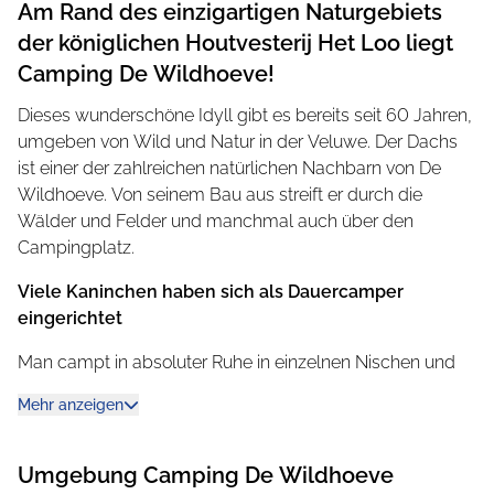
Am Rand des einzigartigen Naturgebiets
der königlichen Houtvesterij Het Loo liegt
Camping De Wildhoeve!
Dieses wunderschöne Idyll gibt es bereits seit 60 Jahren,
umgeben von Wild und Natur in der Veluwe. Der Dachs
ist einer der zahlreichen natürlichen Nachbarn von De
Wildhoeve. Von seinem Bau aus streift er durch die
Wälder und Felder und manchmal auch über den
Campingplatz.
Viele Kaninchen haben sich als Dauercamper
eingerichtet
Man campt in absoluter Ruhe in einzelnen Nischen und
auf Lichtungen oder auf Stellfeldern. Um den Charakter
Mehr anzeigen
zu wahren, parken Autos separat. Wanderer und
Radfahrer kommen voll auf ihre Kosten: Endlose Rad-
und Wanderwege erschließen die Kroondomein
Umgebung
Camping De Wildhoeve