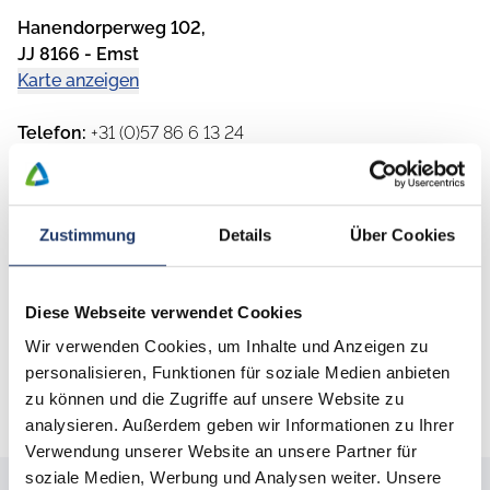
Hanendorperweg 102
,
JJ 8166
-
Emst
Karte anzeigen
Telefon
:
+31 (0)57 86 6 13 24
Fax
:
+31 (0)57 86 6 23 93
Webseite
:
https://www.wildhoeve.nl/de
E-Mail
:
info@wildhoeve.nl
Zustimmung
Details
Über Cookies
Geöffnet von
:
27.03.2026
bis
30.09.2026
Diese Webseite verwendet Cookies
Nächster Flughafen
:
Münster-Osnabrück
Wir verwenden Cookies, um Inhalte und Anzeigen zu
Nächster Bahnhof
:
't Harde
personalisieren, Funktionen für soziale Medien anbieten
Nächster Ort
:
Emst
zu können und die Zugriffe auf unsere Website zu
analysieren. Außerdem geben wir Informationen zu Ihrer
Verwendung unserer Website an unsere Partner für
soziale Medien, Werbung und Analysen weiter. Unsere