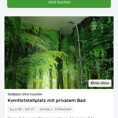
Jetzt buchen
Alle Bilder
Stellplatz ohne Haustier
Komfortstellplatz mit privatem Bad
ca.
90 -
125
m²
max.
1 -
6
Personen