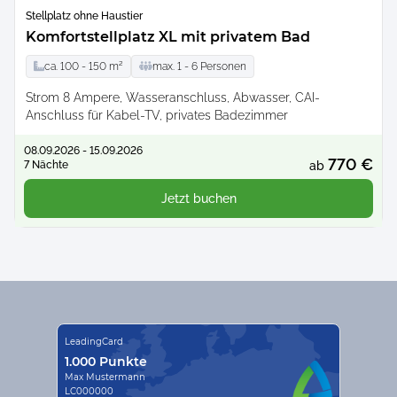
Stellplatz ohne Haustier
Komfortstellplatz XL mit privatem Bad
ca.
100 -
150
m²
max.
1 -
6
Personen
Strom 8 Ampere, Wasseranschluss, Abwasser, CAI-
Anschluss für Kabel-TV, privates Badezimmer
08.09.2026 - 15.09.2026
770 €
7 Nächte
ab
Jetzt buchen
LeadingCard
1.000 Punkte
Max Mustermann
LC000000