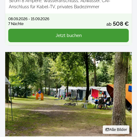
Strom 8 Ampere, Wasseranschluss, Abwasser, CAI-
Anschluss für Kabel-TV, privates Badezimmer
08.09.2026 - 15.09.2026
508 €
7 Nächte
ab
Jetzt buchen
Alle Bilder