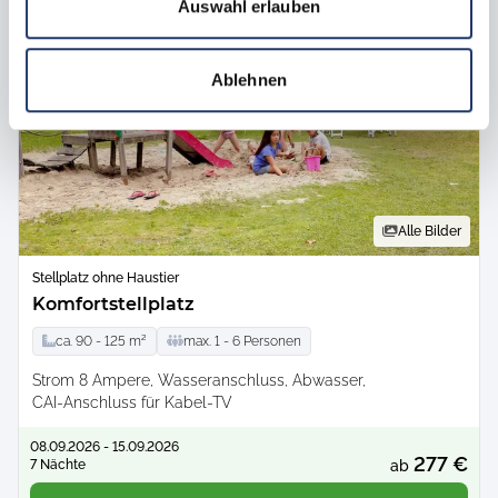
Auswahl erlauben
Ablehnen
Alle Bilder
Stellplatz ohne Haustier
Komfortstellplatz
ca.
90 -
125
m²
max.
1 -
6
Personen
Strom 8 Ampere
Wasseranschluss
Abwasser
CAI-Anschluss für Kabel-TV
08.09.2026 - 15.09.2026
277 €
7 Nächte
ab