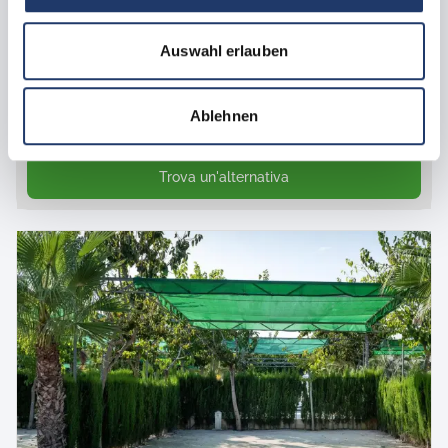
Questa piccola piazzola ha meno di 60 m² ed è circondata
da siepi. È ideale per gli ospiti di tende con auto o per
Auswahl erlauben
piccoli camper. È dotata di allacciamento alla corrente
elettrica, all'acqua e alle acque reflue ed è incluso anche
l'accesso alla rete WLAN.
Ablehnen
Periodo di viaggio non disponibile
Trova un'alternativa