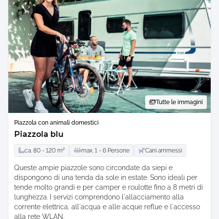
Tutte le immagini
Piazzola con animali domestici
Piazzola blu
ca.
80 -
120
m²
max.
1 -
6
Persone
Cani ammessi
Queste ampie piazzole sono circondate da siepi e
dispongono di una tenda da sole in estate. Sono ideali per
tende molto grandi e per camper e roulotte fino a 8 metri di
lunghezza. I servizi comprendono l'allacciamento alla
corrente elettrica, all'acqua e alle acque reflue e l'accesso
alla rete WLAN.