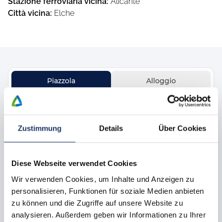
Stazione ferroviaria vicina
:
Alicante
Città vicina
:
Elche
Piazzola
Alloggio
Dove le piacerebbe viaggiare?
La Marina Camping & Resort
Zustimmung
Details
Über Cookies
Quando desidera viaggiare?
04.09.2026 - 11.09.2026
Diese Webseite verwendet Cookies
Con chi viaggi?
2 adulti, 0 bambini
Wir verwenden Cookies, um Inhalte und Anzeigen zu
personalisieren, Funktionen für soziale Medien anbieten
Personalizzare ricerca
zu können und die Zugriffe auf unsere Website zu
analysieren. Außerdem geben wir Informationen zu Ihrer