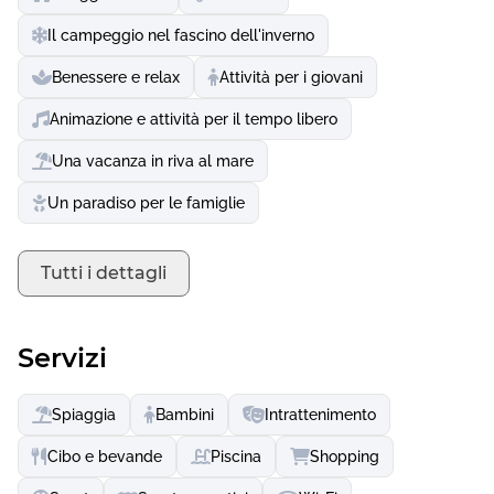
caroselli frenetici per diverse fasce d'età e molto altro.
Il campeggio nel fascino dell'inverno
Oppure fate un safari fotografico a tigri & co. o avvicinatevi
alle scimmie e a molti altri animali nel parco Terra Natura.
Benessere e relax
Attività per i giovani
Il Mundomar offre affascinanti spettacoli di delfini e
Animazione e attività per il tempo libero
incontri in piscina con i leoni marini.
Una vacanza in riva al mare
Un paradiso per le famiglie
Tutti i dettagli
Servizi
Spiaggia
Bambini
Intrattenimento
Cibo e bevande
Piscina
Shopping