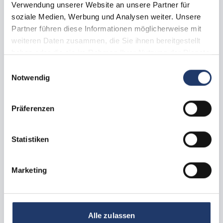
Verwendung unserer Website an unsere Partner für
soziale Medien, Werbung und Analysen weiter. Unsere
Sistemazioni e piazzole
Partner führen diese Informationen möglicherweise mit
weiteren Daten zusammen, die Sie ihnen bereitgestellt
haben oder die sie im Rahmen Ihrer Nutzung der Dienste
gesammelt haben.
Einwilligungsauswahl
Notwendig
Präferenzen
Statistiken
Tutte le immagini
Marketing
Piazzola con animali domestici
Piazzola giallo
Alle zulassen
ca.
50 -
60
m²
max.
1 -
6
Persone
Cani ammessi