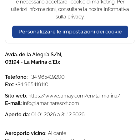
è necessario accettare i cookie di marketing. Per
ulteriori informazioni, consultare la nostra Informativa
sulla privacy.
Personalizzare le impostazioni dei cookie
Avda. de la Alegría S/N
,
03194
-
La Marina d'Elx
Telefono
:
+34 965419200
Fax
:
+34 965419110
Sito web
:
https://www.samay.com/en/la-marina/
E-mail
:
info@lamarinaresort.com
Aperto da
:
01.01.2026
a
31.12.2026
Aeroporto vicino
:
Alicante