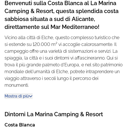
Benvenuti sulla Costa Blanca al La Marina
Camping & Resort, questa splendida costa
sabbiosa situata a sud di Alicante,
direttamente sul Mar Mediterraneo!
Vicino alla città di Elche, questo complesso turistico che
si estende su 120.000 m² vi accoglie calorosamente. Il
campeggio offre una varietà di sistemazioni e servizi. La
spiaggia, la città e i suoi dintorni vi affascineranno. Qui si
trova il più grande palmeto d'Europa, e nel sito patrimonio
mondiale dell'umanità di Elche, potrete intraprendere un
viaggio attraverso i secoli lungo il percorso dei
monumenti.
Al La Marina Camping & Resort, sarete coccolati con
Mostra di più
un servizio eccellente.
Dintorni
La Marina Camping & Resort
Godetevi la gastronomia selezionata, i programmi di
intrattenimento per bambini e adulti, e le piscine e aree
Costa Blanca