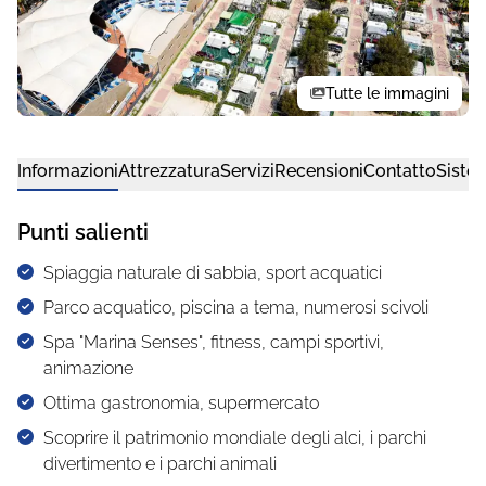
Tutte le immagini
Informazioni
Attrezzatura
Servizi
Recensioni
Contatto
Siste
Punti salienti
Spiaggia naturale di sabbia, sport acquatici
Parco acquatico, piscina a tema, numerosi scivoli
Spa "Marina Senses", fitness, campi sportivi,
animazione
Ottima gastronomia, supermercato
Scoprire il patrimonio mondiale degli alci, i parchi
divertimento e i parchi animali