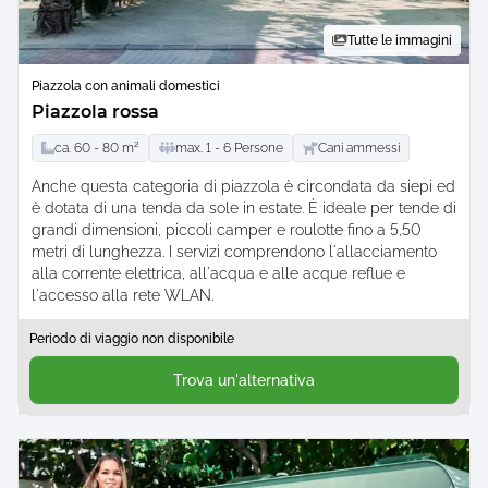
Tutte le immagini
Piazzola con animali domestici
Piazzola rossa
ca.
60 -
80
m²
max.
1 -
6
Persone
Cani ammessi
Anche questa categoria di piazzola è circondata da siepi ed
è dotata di una tenda da sole in estate. È ideale per tende di
grandi dimensioni, piccoli camper e roulotte fino a 5,50
metri di lunghezza. I servizi comprendono l'allacciamento
alla corrente elettrica, all'acqua e alle acque reflue e
l'accesso alla rete WLAN.
Periodo di viaggio non disponibile
Trova un'alternativa