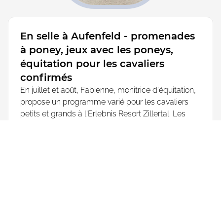
En selle à Aufenfeld - promenades
à poney, jeux avec les poneys,
équitation pour les cavaliers
confirmés
En juillet et août, Fabienne, monitrice d'équitation,
propose un programme varié pour les cavaliers
petits et grands à l'Erlebnis Resort Zillertal. Les
plus jeunes peuvent se réjouir de jeux créatifs et
amusants avec des poneys pour les amateurs de
chevaux à partir de 6 ans. Les enfants peuvent
également s'asseoir fièrement en selle pour la
première fois lors de balades à poney, qui ont lieu
plusieurs fois par semaine en haute saison.
Fabienne propose également des cours
d'équitation qualifiés pour les enfants et les
adultes à partir de 6 ans, ainsi que des cours