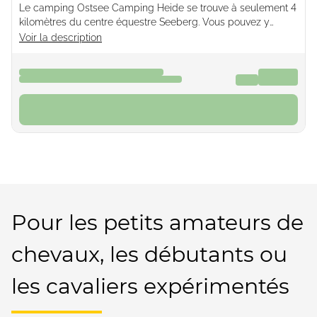
Le camping Ostsee Camping Heide se trouve à seulement 4
kilomètres du centre équestre Seeberg. Vous pouvez y
réserver des balades à cheval sur la plage, des cours
Voir la description
d'équitation pour enfants ou adultes, et bien plus encore
Pour les petits amateurs de
chevaux, les débutants ou
les cavaliers expérimentés