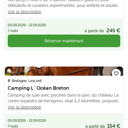
débutants et cavaliers expérimentés, pour enfants et adultes.
Au pas, au trot ou au galop à travers la forêt et les dunes
Voir la description
jusqu'à la plage
05.09.2026 - 12.09.2026
245 €
à partir de
7 nuits
Réserver maintenant
Loading...
Bretagne, Lesconil
Camping L`Océan Breton
Camping de luxe avec piscines dans le parc du château. Le
centre équestre de Kervignon, situé à 2 kilomètres, propose
des cours d'équitation, de voltige et de saut d'obstacles
Voir la description
pour les cavaliers confirmés et débutants
05.09.2026 - 12.09.2026
154 €
à partir de
7 nuits