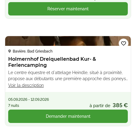
Réserver maintenant
Loading...
Bavière, Bad Griesbach
Holmernhof Dreiquellenbad Kur- &
Feriencamping
Le centre équestre et d'attelage Heindle, situé à proximité,
propose aux débutants une première approche des poneys
ou des chevaux, des cours d'équitation, le pansage, le
Voir la description
harnachement, la selle, des événements pour les enfants et
des badges de motivation
05.09.2026 - 12.09.2026
385 €
à partir de
7 nuits
Demander maintenant