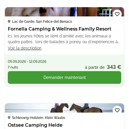
Loading...
Lac de Garde, San Felice del Benaco
Fornella Camping & Wellness Family Resort
Ici, les jeunes hôtes se lient d'amitié avec les animaux à
quatre pattes : lors de balades à poney ou d'expériences à
la ferme avec des ânes câlins. Profitez du côté rural de la
Voir la description
région du lac de Garde
05.09.2026 - 12.09.2026
343 €
à partir de
7 nuits
Demander maintenant
Loading...
Schleswig-Holstein, Klein Waabs
Ostsee Camping Heide