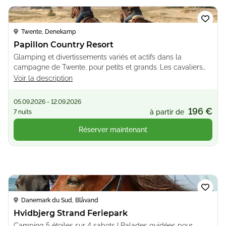
Loading...
Twente, Denekamp
Papillon Country Resort
Glamping et divertissements variés et actifs dans la
campagne de Twente, pour petits et grands. Les cavaliers
apprécieront le centre équestre Manege Meinders situé à
Voir la description
proximité, qui propose des balades à cheval et des cours
05.09.2026 - 12.09.2026
196 €
à partir de
7 nuits
Réserver maintenant
Loading...
Danemark du Sud, Blåvand
Hvidbjerg Strand Feriepark
Camping 5 étoiles sur 4 sabots ! Balades guidées pour