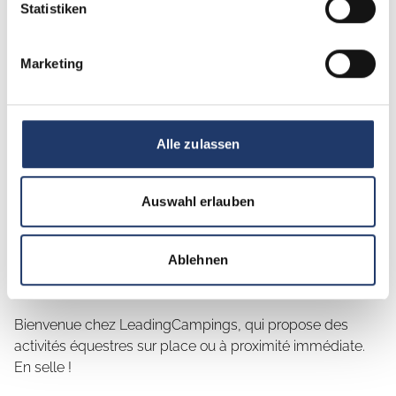
Statistiken
Home
Expériences & activités
Équitation
Marketing
Le bonheur se trouve à dos
de cheval
Alle zulassen
Êtes-vous ou l'un de vos enfants passionné par les
Auswahl erlauben
chevaux ? Les autres membres de la famille préfèrent-ils
se baigner, pratiquer des sports de balle ou faire des
Ablehnen
excursions en bateau ? Pourquoi ne pas tout concilier afin
que toute la famille soit heureuse pendant les vacances ?
Bienvenue chez LeadingCampings, qui propose des
activités équestres sur place ou à proximité immédiate.
En selle !