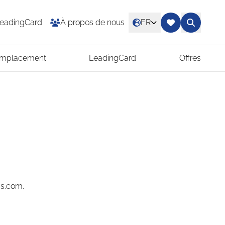
eadingCard
À propos de nous
FR
Emplacement
LeadingCard
Offres
gs.com.