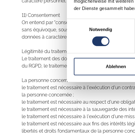
caractère personnel.
möglicherweise mit weiteren
der Dienste gesammelt habe
11) Consentement
On entend par "consentement" de la personne concer
Einwilligungsauswahl
Notwendig
sans équivoque, sous la forme d'une déclaration ou d
données à caractère personnel la concernant.
Légitimité du traitement
Le traitement des données à caractère personnel n'est 
du RGPD, le traitement peut notamment avoir pour ba
Ablehnen
La personne concernée a donné son consentement au 
le traitement est nécessaire à l'exécution d'un con
la personne concernée ;
le traitement est nécessaire au respect d'une obliga
le traitement est nécessaire à la sauvegarde des in
le traitement est nécessaire à l'exécution d'une missi
le traitement est nécessaire aux fins des intérêts lé
libertés et droits fondamentaux de la personne co