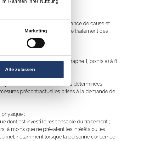
ie im Rahmen Ihrer Nutzung
 un cas spécifique, en connaissance de cause et
Marketing
cernée indique qu'elle accepte le traitement des
nformément à l'article 6, paragraphe 1, points a) à f)
Alle zulassen
pour une ou plusieurs finalités déterminées ;
de mesures précontractuelles prises à la demande de
 physique ;
que dont est investi le responsable du traitement ;
rs, à moins que ne prévalent les intérêts ou les
ersonnel, notamment lorsque la personne concernée