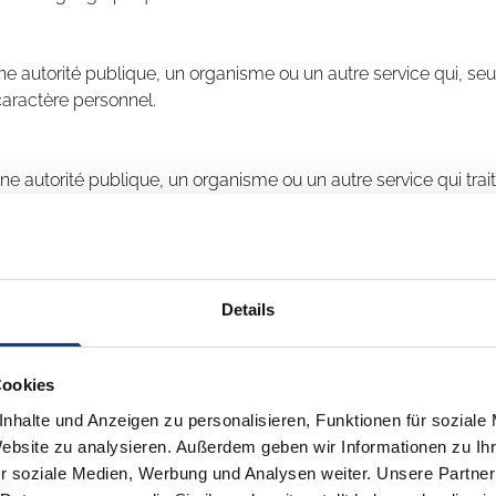
e autorité publique, un organisme ou un autre service qui, seu
caractère personnel.
ne autorité publique, un organisme ou un autre service qui tra
ne autorité publique, un organisme ou un autre service auquel
Details
orités susceptibles de recevoir des données à caractère personn
membres ne sont pas considérées comme des destinataires ; le t
 en matière de protection des données, conformément aux final
Cookies
nhalte und Anzeigen zu personalisieren, Funktionen für soziale
ne autorité publique, un organisme ou un autre service autre 
Website zu analysieren. Außerdem geben wir Informationen zu I
cées sous l'autorité directe du responsable du traitement ou du 
r soziale Medien, Werbung und Analysen weiter. Unsere Partner