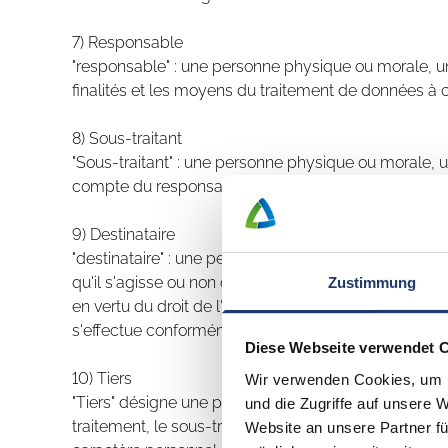
7) Responsable
"responsable" : une personne physique ou morale, un
finalités et les moyens du traitement de données à 
8) Sous-traitant
"Sous-traitant" : une personne physique ou morale, u
compte du responsable du traitement.
9) Destinataire
"destinataire" : une personne physique ou morale, u
qu'il s'agisse ou non d'un tiers. Toutefois, les aut
Zustimmung
en vertu du droit de l'Union ou du droit des États 
s'effectue conformément à la législation applicable
Diese Webseite verwendet 
10) Tiers
Wir verwenden Cookies, um I
"Tiers" désigne une personne physique ou morale, u
und die Zugriffe auf unsere 
traitement, le sous-traitant et les personnes qui, pla
Website an unsere Partner fü