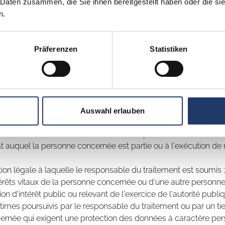
 Daten zusammen, die Sie ihnen bereitgestellt haben oder die s
n.
née toute manifestation de volonté, exprimée librement pour
Präferenzen
Statistiken
e tout autre acte confirmatif clair, par lequel la personne con
licite que s'il existe une base juridique pour le traitement. Co
se juridique :
Auswahl erlauben
traitement des données à caractère personnel la concernant 
trat auquel la personne concernée est partie ou à l'exécution 
tion légale à laquelle le responsable du traitement est soumis ;
térêts vitaux de la personne concernée ou d'une autre personne
on d'intérêt public ou relevant de l'exercice de l'autorité publi
gitimes poursuivis par le responsable du traitement ou par un tie
ncernée qui exigent une protection des données à caractère p