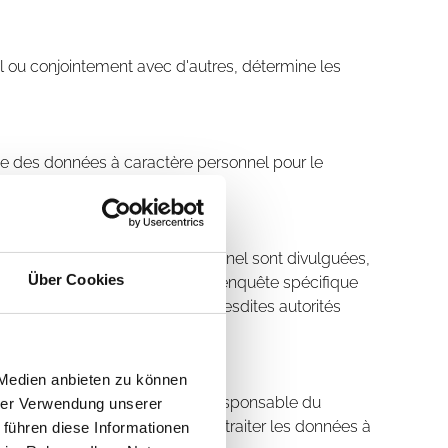
l ou conjointement avec d'autres, détermine les
ite des données à caractère personnel pour le
 des données à caractère personnel sont divulguées,
Über Cookies
el dans le cadre d'une mission d'enquête spécifique
raitement de ces données par lesdites autorités
ités du traitement.
 Medien anbieten zu können
que la personne concernée, le responsable du
hrer Verwendung unserer
sous-traitant, sont habilitées à traiter les données à
 führen diese Informationen