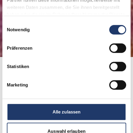
Partner führen diese Informationen möglicherweise mit
weiteren Daten zusammen, die Sie ihnen bereitgestellt
haben oder die sie im Rahmen Ihrer Nutzung der Dienste
gesammelt haben.
Einwilligungsauswahl
Notwendig
Präferenzen
Statistiken
Home
Destinations
France
Marketing
Vos LeadingCampings en
France:
Alle zulassen
Auswahl erlauben