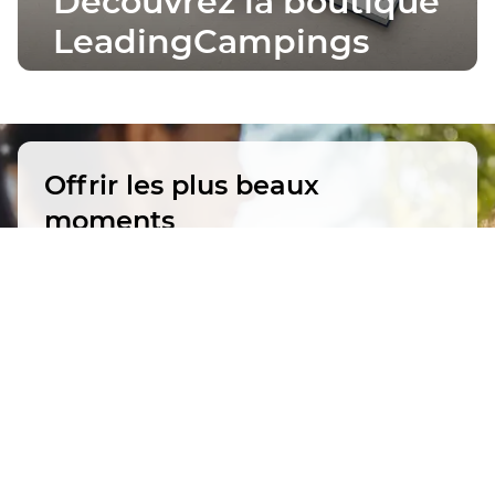
Découvrez la boutique
LeadingCampings
Accéder à la boutique
Offrir les plus beaux
moments
Utilisable dans les 48 LeadingCampings
dans 10 pays d'Europe. Offrir du plaisir
maintenant et susciter l'anticipation !
Que ce soit en guise de remerciement ou de
surprise : avec le chèque-cadeau
LeadingCampings, vous faites toujours le bon
choix. Il suffit de choisir le montant, d'ajouter un
message et le tour est joué !