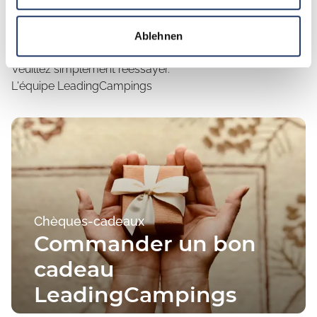
Malheureusement, nous n'avons pas pu finaliser votre
commande de bons d'achat.
Ablehnen
Veuillez simplement réessayer.
L'équipe LeadingCampings
Chèques-cadeaux
Commander un bon
cadeau
LeadingCampings