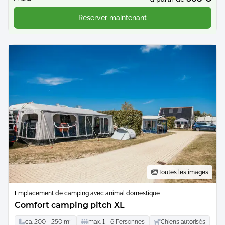
Réserver maintenant
Toutes les images
Emplacement de camping avec animal domestique
Comfort camping pitch XL
ca.
200 -
250
m²
max.
1 -
6
Personnes
Chiens autorisés