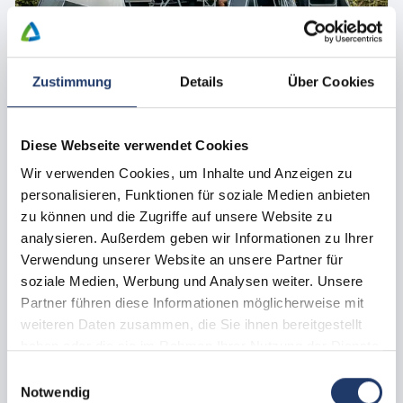
Toutes les images
Zustimmung
Details
Über Cookies
Emplacement de camping avec animal domestique
Comfort camping pitch
Diese Webseite verwendet Cookies
ca.
100 -
160
m²
max.
1 -
6
Personnes
Chiens autorisés
Wir verwenden Cookies, um Inhalte und Anzeigen zu
Nos emplacements confort spacieux disposent d'un sol en
personalisieren, Funktionen für soziale Medien anbieten
gazon et sont entourés d'espaces verts, ce qui te garantit
zu können und die Zugriffe auf unsere Website zu
suffisamment d'intimité. Profite des bâtiments sanitaires
analysieren. Außerdem geben wir Informationen zu Ihrer
chauffés. Tu trouveras ici la combinaison parfaite de
Verwendung unserer Website an unsere Partner für
détente, de confort et de plaisir en famille sur un site de
soziale Medien, Werbung und Analysen weiter. Unsere
premier choix à proximité de la plage.
Partner führen diese Informationen möglicherweise mit
08.09.2026 - 15.09.2026
weiteren Daten zusammen, die Sie ihnen bereitgestellt
452 €
7 nuits
à partir de
haben oder die sie im Rahmen Ihrer Nutzung der Dienste
Réserver maintenant
gesammelt haben.
Einwilligungsauswahl
Notwendig