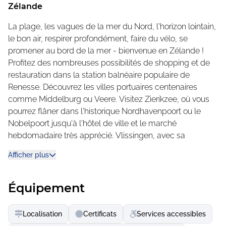
Le bâtiment central avec le restaurant haut de gamme
Zélande
Strandcafé DOK et le restaurant italien « La Costa » au
premier étage, la piscine couverte, les aires de jeux
La plage, les vagues de la mer du Nord, l'horizon lointain,
aquatiques, les courts de tennis, le mini-golf et de
le bon air, respirer profondément, faire du vélo, se
nombreuses autres installations soulignent le niveau
promener au bord de la mer - bienvenue en Zélande !
d'excellence. Le camping se distingue par ses grandes
Profitez des nombreuses possibilités de shopping et de
parcelles, tous les raccordements, en partie des
restauration dans la station balnéaire populaire de
sanitaires privés. Les emplacements sont séparés par
Renesse. Découvrez les villes portuaires centenaires
des haies de roses sauvages.
comme Middelburg ou Veere. Visitez Zierikzee, où vous
pourrez flâner dans l'historique Nordhavenpoort ou le
Le parc est très proche de la plage et les nombreuses
Nobelpoort jusqu'à l'hôtel de ville et le marché
autres installations soulignent son niveau
hebdomadaire très apprécié. Vlissingen, avec sa
d'excellence.
promenade en bord de mer, sa cour des marins, son port
Afficher plus
et son "MuZEEum" maritime, est également une
Le centre-ville animé de Renesse est rapidement
destination très appréciée.
accessible à vélo ou par un bus de transfert gratuit.
Équipement
Des excursions pour toute la famille
Les familles rendent visite aux phoques & Co. au parc
Localisation
Certificats
Services accessibles
d'aventure Neeltje Jans. Le parc, situé sur une ancienne