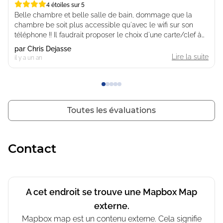
4 étoiles sur 5
4 étoiles sur 5
Belle chambre et belle salle de bain, dommage que la
chambre be soit plus accessible qu'avec le wifi sur son
téléphone !! Il faudrait proposer le choix d'une carte/clef à
ceux qui ne veulent pas utiliser leur téléphone ou qui n'ont
par
Chris Dejasse
pas le wifi ! Nous avons dû retourner 3x à la réception pour
Lire la suite
il y a un an
l'ouverture de la porte et heureusement que nous étions là
avant 17h sinon ...
Toutes les évaluations
Contact
A cet endroit se trouve une Mapbox Map
externe.
Mapbox map est un contenu externe. Cela signifie