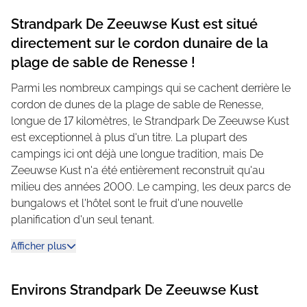
Strandpark De Zeeuwse Kust est situé
directement sur le cordon dunaire de la
plage de sable de Renesse !
Parmi les nombreux campings qui se cachent derrière le
cordon de dunes de la plage de sable de Renesse,
longue de 17 kilomètres, le Strandpark De Zeeuwse Kust
est exceptionnel à plus d'un titre. La plupart des
campings ici ont déjà une longue tradition, mais De
Zeeuwse Kust n'a été entièrement reconstruit qu'au
milieu des années 2000. Le camping, les deux parcs de
bungalows et l'hôtel sont le fruit d'une nouvelle
planification d'un seul tenant.
La famille Ruijtenberg a mis à profit tout le savoir-
Afficher plus
faire acquis au cours de nombreuses années de
gestion de camping.
Environs
Strandpark De Zeeuwse Kust