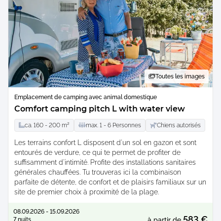
Toutes les images
Emplacement de camping avec animal domestique
Comfort camping pitch L with water view
ca.
160 -
200
m²
max.
1 -
6
Personnes
Chiens autorisés
Les terrains confort L disposent d'un sol en gazon et sont
entourés de verdure, ce qui te permet de profiter de
suffisamment d'intimité. Profite des installations sanitaires
générales chauffées. Tu trouveras ici la combinaison
parfaite de détente, de confort et de plaisirs familiaux sur un
site de premier choix à proximité de la plage.
08.09.2026 - 15.09.2026
583 €
7 nuits
à partir de