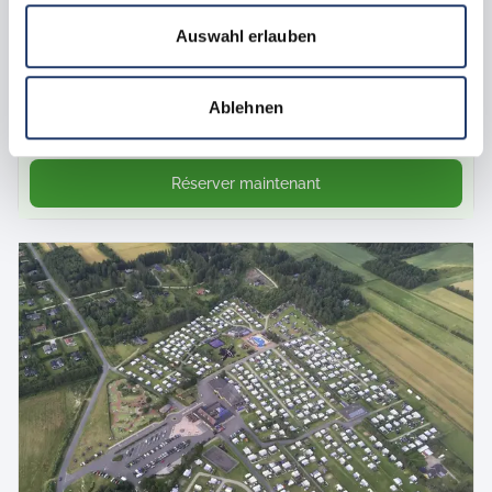
Emplacements de 40 à 140 m2
Auswahl erlauben
sans et avec électricité de 10 à 16 ampères
sans et avec raccordement à l'eau et aux eaux usées, TV
par câble
Ablehnen
06.09.2026 - 13.09.2026
182 €
7 nuits
à partir de
Réserver maintenant