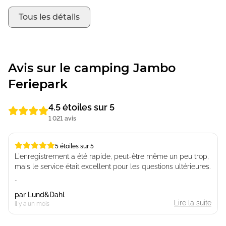
Tous les détails
Avis sur le camping Jambo
Feriepark
4.5 étoiles sur 5
1 021 avis
5 étoiles sur 5
5 étoiles sur 5
L'enregistrement a été rapide, peut-être même un peu trop,
mais le service était excellent pour les questions ultérieures.
Le chalet de camping est agréable, mais par exemple, la
par
Lund&Dahl
poêle était très usée ; elle a été remplacée sans problème.
Lire la suite
il y a un mois
Sinon, c'est un endroit sympa avec plein d'activités