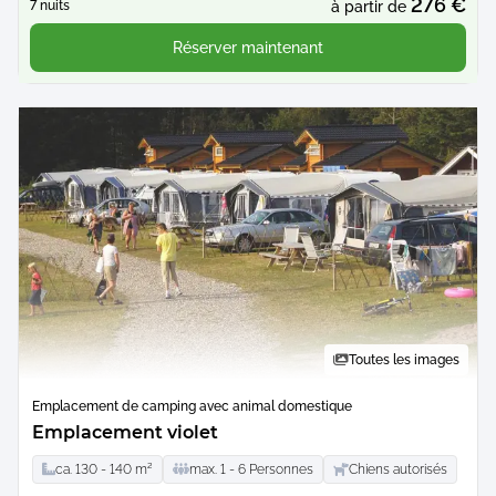
276 €
7 nuits
à partir de
Réserver maintenant
Toutes les images
Emplacement de camping avec animal domestique
Emplacement violet
ca.
130 -
140
m²
max.
1 -
6
Personnes
Chiens autorisés