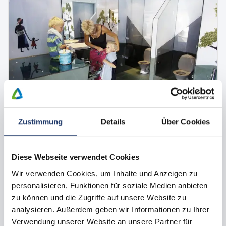
Toutes les images
Zustimmung
Details
Über Cookies
Emplacement de camping avec animal domestique
Emplacement noir
Diese Webseite verwendet Cookies
max.
1 -
6
Personnes
Chiens autorisés
Wir verwenden Cookies, um Inhalte und Anzeigen zu
Particulièrement adapté pour les cyclistes avec une tente,
personalisieren, Funktionen für soziale Medien anbieten
sans connexion électrique
zu können und die Zugriffe auf unsere Website zu
06.09.2026 - 13.09.2026
analysieren. Außerdem geben wir Informationen zu Ihrer
135 €
7 nuits
à partir de
Verwendung unserer Website an unsere Partner für