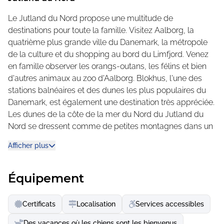
chalets en bois à louer, salles de bains familiales
Le Jutland du Nord propose une multitude de
impeccables et grandes cuisines communes.
destinations pour toute la famille. Visitez Aalborg, la
Notre parc de vacances 5 étoiles dispose de toutes les
quatrième plus grande ville du Danemark, la métropole
installations d'un camping, mais vous pouvez aussi louer
de la culture et du shopping au bord du Limfjord. Venez
une caravane entièrement équipée. Vous pouvez
en famille observer les orangs-outans, les félins et bien
également réserver un chalet de luxe confortable
d'autres animaux au zoo d'Aalborg. Blokhus, l'une des
pouvant accueillir jusqu'à six personnes, avec salle de
stations balnéaires et des dunes les plus populaires du
bain privée et cuisine entièrement équipée. Avec son
Danemark, est également une destination très appréciée.
espace aquatique chauffé, le Jambo Feriepark est parfait
Les dunes de la côte de la mer du Nord du Jutland du
lorsque la mer est trop froide pour la baignade.
Nord se dressent comme de petites montagnes dans un
ciel souvent clair.
La magnifique plage de sable est toute proche, entourée
Afficher plus
d’un cadre paisible et spacieux. Le Jambo Feriepark est
Funpark, zoo, randonnées sur la plage et dans les dunes
réputé pour son service professionnel et chaleureux, ainsi
- beaucoup de choses à faire dans le Jutland du Nord.
Équipement
que pour ses nombreuses activités destinées aux
À seulement deux kilomètres du parc de vacances
familles avec enfants.
Jambo, Fårup Sommerland, le parc d'attractions familial
Certificats
Localisation
Services accessibles
très apprécié, vous accueille. Sept montagnes russes et
Une grande salle d'activités permet d’éviter l’ennui
plus de 50 autres attractions vous permettront de vous
Des vacances où les chiens sont les bienvenus