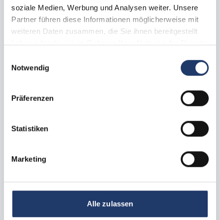
soziale Medien, Werbung und Analysen weiter. Unsere
Réserver maintenant
Partner führen diese Informationen möglicherweise mit
weiteren Daten zusammen, die Sie ihnen bereitgestellt
haben oder die sie im Rahmen Ihrer Nutzung der Dienste
gesammelt haben.
Einwilligungsauswahl
Notwendig
Präferenzen
Statistiken
Marketing
Toutes les images
Emplacement pour camping-car
Aire de camping-car
Alle zulassen
ca.
40 -
140
m²
max.
1 -
6
Personnes
Chiens autorisés