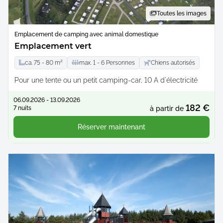
Toutes les images
Emplacement de camping avec animal domestique
Emplacement vert
ca.
75 -
80
m²
max.
1 -
6
Personnes
Chiens autorisés
Pour une tente ou un petit camping-car, 10 A d'électricité
06.09.2026 - 13.09.2026
182 €
7 nuits
à partir de
Réserver maintenant