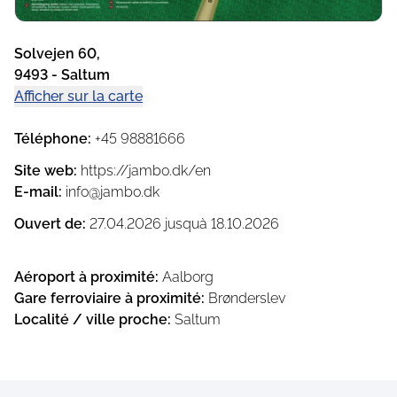
Solvejen 60
,
9493
-
Saltum
Afficher sur la carte
Téléphone
:
+45 98881666
Site web
:
https://jambo.dk/en
E-mail
:
info@jambo.dk
Ouvert de
:
27.04.2026
jusquà
18.10.2026
Aéroport à proximité
:
Aalborg
Gare ferroviaire à proximité
:
Brønderslev
Localité / ville proche
:
Saltum