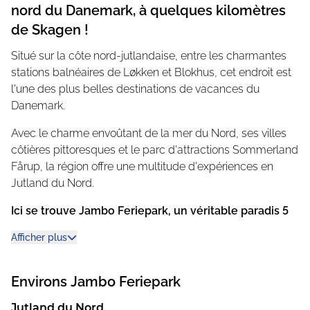
nord du Danemark, à quelques kilomètres
de Skagen !
Situé sur la côte nord-jutlandaise, entre les charmantes
stations balnéaires de Løkken et Blokhus, cet endroit est
l'une des plus belles destinations de vacances du
Danemark.
Avec le charme envoûtant de la mer du Nord, ses villes
côtières pittoresques et le parc d'attractions Sommerland
Fårup, la région offre une multitude d'expériences en
Jutland du Nord.
Ici se trouve Jambo Feriepark, un véritable paradis 5
étoiles. "Jambo" signifie "Bienvenue" en swahili.
Afficher plus
Les rues du camping portent des noms comme
"Afrikavej", et le terrain de mini-golf imaginatif est décoré
Environs
Jambo Feriepark
de sculptures d'éléphants grandeur nature et plus vraies
que nature. Pour le reste, tout est typiquement nordique :
Jutland du Nord