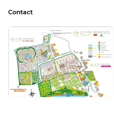
Accès direct au 
appréciable.
Contact
Nous avons hâte 
rapidement dans
Nous avons suggé
d’installer quelq
nique.
Merci pour ce sup