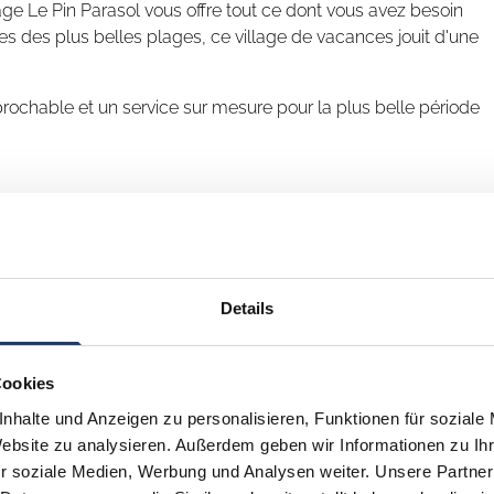
lage Le Pin Parasol vous offre tout ce dont vous avez besoin
 des plus belles plages, ce village de vacances jouit d'une
prochable et un service sur mesure pour la plus belle période
tous les âges au camping Le Pin Parasol
ent à part dans l'hôtellerie de plein air en France grâce à
on, pataugeoire, toboggans et glissades avec bouées, piscine
solites, incontournables ou inoubliables qui suscitent
Details
 du bien-être à l'état pur ?
sol : vous pouvez profiter de deux univers de vacances sur un
Cookies
, baignades, ports de plaisance, pistes cyclables, dunes,
s : l'espace Pin Parasol Sensations vous attend pour des
 Nature & Sens, quant à lui, est un havre de paix où le bien-
nhalte und Anzeigen zu personalisieren, Funktionen für soziale
le d'Yeu avec une diversité de paysages et leur côte sauvage.
nces une expérience inoubliable.
Website zu analysieren. Außerdem geben wir Informationen zu I
couvrir à travers les châteaux, les villages de caractère, la
r soziale Medien, Werbung und Analysen weiter. Unsere Partner
 emplacements magnifiquement paysagés et spacieux ou