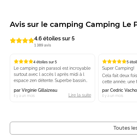
Avis sur le camping Camping Le P
4.6 étoiles sur 5
1 389 avis
4 étoiles sur 5
5 étoi
4 étoiles sur 5
5 étoiles sur 5
Le camping pin parasol est incroyable
Super Camping!
surtout avec l accès l après midi à l
Cela fait deux fo
espace zen détente. Superbe bassin
cette année, une f
de nage, dommage qu il y est des
en cottage. Ces 
par
Virginie Gillaizeau
par
Cedric Vach
enfants alors qu il y a des piscines
été inoubliables !
Lire la suite
il y a un mois
il y a un mois
prévus pour. Beau mobil-home
Personnel au top,
prenium mais manque la clim ou
saison, des espa
ventilateur. Restaurant burgers
superbes, des e
vraiment pas terribles. Nous avons été
spacieux et prop
déçus. Clientèle principalement
entretenus tout a
Toutes le
étrangère. Personnel super gentil et au
camping.
petit soin.