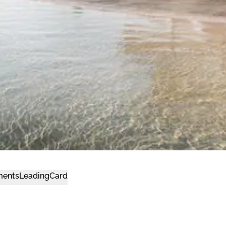
ments
LeadingCard