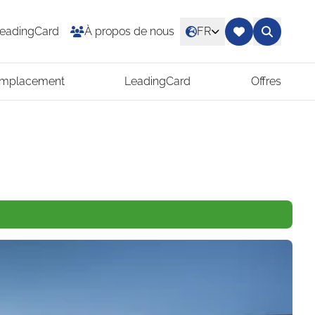
eadingCard
À propos de nous
FR
Emplacement
LeadingCard
Offres