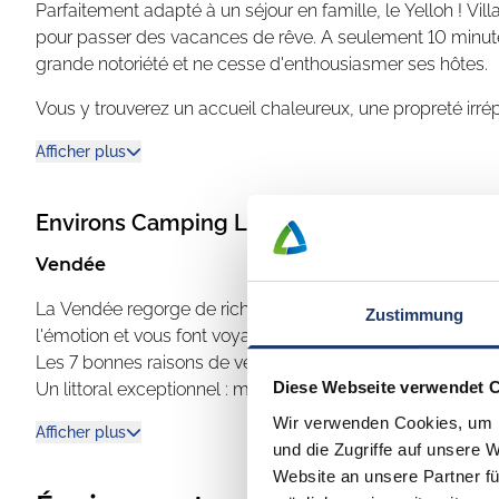
Parfaitement adapté à un séjour en famille, le Yelloh ! Vil
pour passer des vacances de rêve. A seulement 10 minutes
grande notoriété et ne cesse d'enthousiasmer ses hôtes.
Vous y trouverez un accueil chaleureux, une propreté irré
de l'année.
Afficher plus
Un accueil de qualité et des paradis aquatiques pour 
Environs
Camping Le Pin Parasol
Le Yelloh ! Village Le Pin Parasol est devenu un établissem
ses 2 grands parcs aquatiques. 5.000 m² de plaisir : lag
Vendée
de 50 mètres et un espace balnéothérapie gratuit.
La Vendée regorge de richesses ! Des lieux merveilleux, in
Zustimmung
Se détendre en faisant du sport et en s'amusant ou profiter
l'émotion et vous font voyager.
Les 7 bonnes raisons de venir se ressourcer en Vendée :
C'est l'un des points forts du Yelloh ! Village Le Pin Para
Diese Webseite verwendet 
Un littoral exceptionnel : magnifiques plages de sable fin
seul camping. Combinez les deux espaces selon vos envie
forêts et marais ...
moments de plaisir et de convivialité. L'espace Pin Parasol
Wir verwenden Cookies, um I
Afficher plus
Des îles au charme indéniable : l'île de Noirmoutier et l'î
être, la détente et la remise en forme feront de vos vaca
und die Zugriffe auf unsere 
Une terre d'histoire et de culture : un riche patrimoine à dé
Website an unsere Partner fü
Sur place, vous pouvez passer vos vacances sur des
forêt ...