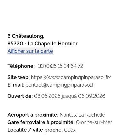
Lac du Jaunay très
concerne toutefois la température des
bassins. L’eau était vraiment froide, ce
de revenir
qui a été assez décevant, surtout pour
 ce beau camping.
les enfants. Avec une météo peu
favorable, des bassins plus chauds
6 Châteaulong
,
ré à l’accueil
auraient permis de profiter un
85220
-
La Chapelle Hermier
ues tables de pique
minimum des différentes
infrastructures aquatiques. Même dans
Afficher sur la carte
l’espace balnéo, l’eau ne nous a pas
semblé suffisamment chaude.
er séjour.
Téléphone
:
+33 (0)25 15 34 64 72
C’est dommage car cela a clairement
impacté notre expérience ce week-
Site web
:
https://www.campingpinparasol.fr/
end.
E-mail
:
contact@campingpinparasol.fr
Malgré tout, cela reste un camping
Ouvert de
:
08.05.2026
jusquà
06.09.2026
que nous apprécions beaucoup.
Aéroport à proximité
:
Nantes, La Rochelle
Gare ferroviaire à proximité
:
Olonne-sur-Mer
Localité / ville proche
:
Coëx