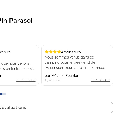
in Parasol
les sur 5
4 étoiles sur 5
4 étoiles sur 5
Nous sommes venus dans ce
camping pour le week-end de
is que nous venons
l’Ascension, pour la troisième année
ois en tente une fois
consécutive. Jusqu’à présent, nous
deux expériences ont
on
par
Mélaine Fourrier
avons toujours été totalement ravis des
Lire la suite
Lire la suite
il y a 2 mois
services proposés ainsi que de
 des animations hors
l’ensemble du camping. Cette année,
ces aquatiques
nous étions accompagnés d’amis et,
mplacements
une fois encore, nous avons apprécié
res, des espaces vers
le cadre, les animations et l’ambiance
utant que le reste du
s évaluations
générale.
Le gros point négatif de ce séjour