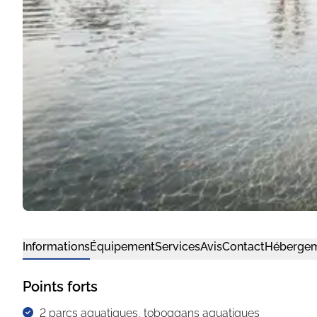
Informations
Équipement
Services
Avis
Contact
Héberge
Points forts
2 parcs aquatiques, toboggans aquatiques