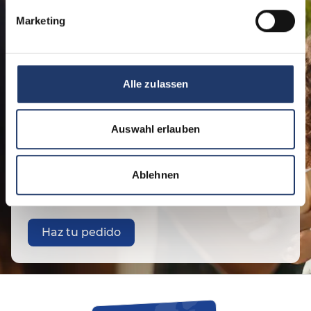
Marketing
Regale los mejores
momentos
Canjeable en los 48 LeadingCampings
Alle zulassen
de 10 países europeos. ¡Regale alegría
ahora y despierte la expectación!
Auswahl erlauben
Ya sea como agradecimiento o como sorpresa, el
vale regalo de LeadingCampings es siempre la
Ablehnen
elección correcta. Simplemente elija el importe,
añada un mensaje y ¡listo!
Haz tu pedido