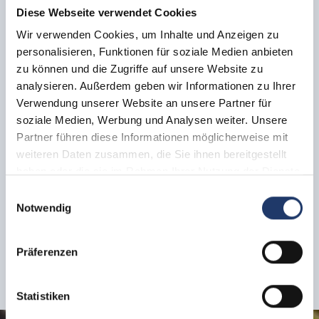
Diese Webseite verwendet Cookies
5. Afiliación y colaboración
Wir verwenden Cookies, um Inhalte und Anzeigen zu
personalisieren, Funktionen für soziale Medien anbieten
zu können und die Zugriffe auf unsere Website zu
6. Sostenibilidad y responsabilidad
analysieren. Außerdem geben wir Informationen zu Ihrer
Verwendung unserer Website an unsere Partner für
soziale Medien, Werbung und Analysen weiter. Unsere
7. Aspectos técnicos y protección de datos
Partner führen diese Informationen möglicherweise mit
weiteren Daten zusammen, die Sie ihnen bereitgestellt
haben oder die sie im Rahmen Ihrer Nutzung der Dienste
8. Contacto y servicio
gesammelt haben.
Einwilligungsauswahl
Notwendig
¿Tiene más preguntas? Con mucho gusto. Envíenos un
Präferenzen
correo electrónico: info@leadingcampings.com
¡Esperamos sus noticias!
Statistiken