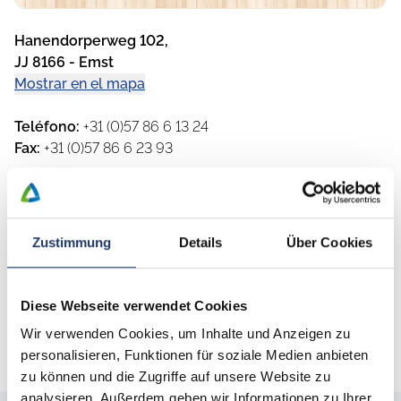
Hanendorperweg 102
,
JJ 8166
-
Emst
Mostrar en el mapa
Teléfono
:
+31 (0)57 86 6 13 24
Fax
:
+31 (0)57 86 6 23 93
Página web
:
https://www.wildhoeve.nl/en
E-mail
:
info@wildhoeve.nl
Abierto de
:
27.03.2026
a
30.09.2026
Zustimmung
Details
Über Cookies
Aeropuerto cercano
:
Münster-Osnabrück
Diese Webseite verwendet Cookies
Estación de tren cercana
:
't Harde
Ciudad cercana
:
Emst
Wir verwenden Cookies, um Inhalte und Anzeigen zu
personalisieren, Funktionen für soziale Medien anbieten
zu können und die Zugriffe auf unsere Website zu
analysieren. Außerdem geben wir Informationen zu Ihrer