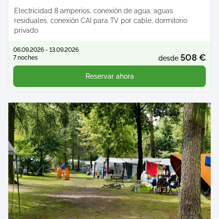
Electricidad 8 amperios, conexión de agua, aguas
residuales, conexión CAI para TV por cable, dormitorio
privado
06.09.2026 - 13.09.2026
508 €
7 noches
desde
Reservar ahora