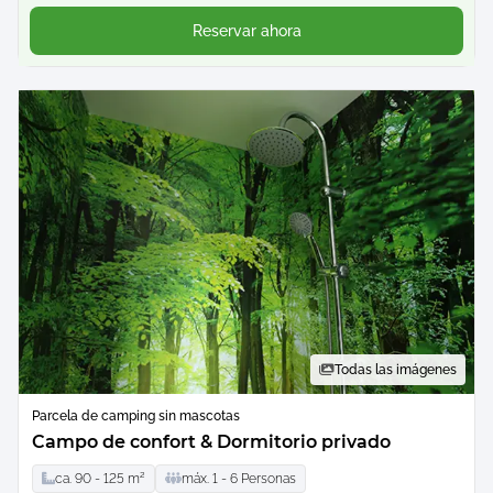
Reservar ahora
Todas las imágenes
Parcela de camping sin mascotas
Campo de confort & Dormitorio privado
ca.
90 -
125
m²
máx.
1 -
6
Personas