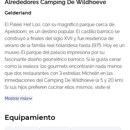
Kroondomein (dominio real) Het Loo y el Veluwe.
Alrededores
Camping De Wildhoeve
Descubra bosques profundos, praderas y brezales,
Gelderland
canales idílicos y observe ciervos, venados y otros
animales en libertad. Incluso podrá pasear con un burro
El Paleis Het Loo, con su magnífico parque cerca de
por los alrededores.
Apeldoorn, es un destino popular. El castillo barroco se
construyó a finales del siglo XVII y fue residencia de
El camping ofrece todas las comodidades
verano de la familia real holandesa hasta 1975. Hoy es un
Disfrute de la piscina cubierta subtropical y de los
museo. El parque del palacio impresiona por su
numerosos juegos y servicios que se ofrecen. Por la
fascinante diseño geométrico barroco. Si le gusta cenar
noche, disfrute de las delicias culinarias mientras
como la realeza: los gourmets encontrarán nada menos
reflexiona sobre un día de vacaciones activo y relajante.
que dos restaurantes con 3 estrellas Michelin en las
El amable equipo de la brasserie le servirá platos
inmediaciones del Camping De Wildhoeve (a 5 y 20 km).
auténticos recién preparados y elaborados con
Si sus hijos prefieren cocinar ellos mismos, visite el
productos regionales. Por eso la brasserie también puede
Museo Holandés de la Panadería en Hattem. Les
Mostrar más
llamarse «Restaurante Euro-Toques».
encantará con muchas actividades prácticas.
Encantadoras ciudades comerciales y culturales
Equipamiento
En Elburg podrá navegar en barco o visitar el histórico
molino de maíz. Para pasear y hacer compras, diríjase a