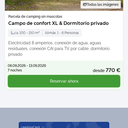
Todas las imágenes
Parcela de camping sin mascotas
Campo de confort XL & Dormitorio privado
ca.
100 -
150
m²
máx.
1 -
6
Personas
Electricidad 8 amperios, conexión de agua, aguas
residuales, conexión CAI para TV por cable, dormitorio
privado
06.09.2026 - 13.09.2026
770 €
7 noches
desde
Reservar ahora
LeadingCard