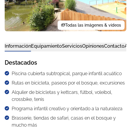
Todas las imágenes & videos
Información
Equipamiento
Servicios
Opiniones
Contacto
Al
Destacados
Piscina cubierta subtropical, parque infantil acuático
Rutas en bicicleta, paseos por el bosque, excursiones
Alquiler de bicicletas y kettcars, fútbol, voleibol,
crossbike, tenis
Programa infantil creativo y orientado a la naturaleza
Brasserie, tiendas de safari, casas en el bosque y
mucho más