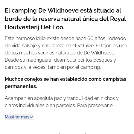
El camping De Wildhoeve está situado al
borde de la reserva natural única del Royal
Houtvesterij Het Loo.
Este hermoso idilio existe desde hace 60 años, rodeado
de vida salvaje y naturaleza en el Veluwe. El tejón es uno
de los muchos vecinos naturales de De Wildhoeve.
Desde su madriguera, deambula por los bosques y
campos y, a veces, también por el camping.
Muchos conejos se han establecido como campistas
permanentes.
Acampan en absoluta paz y tranquilidad en nichos y
claros individuales o en parcelas. Para preservar el
carácter, los coches se aparcan por separado. Los
Mostrar más
excursionistas y ciclistas sacarán provecho de su dinero:
interminables rutas de ciclismo y senderismo abren el