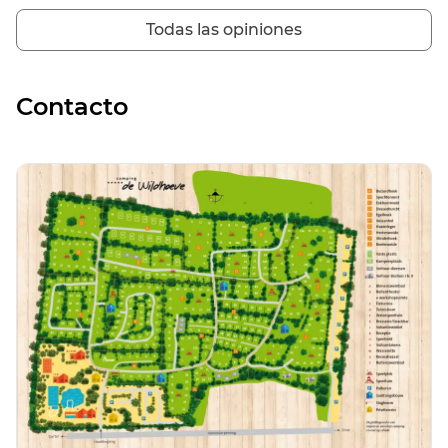
apropiado. Te permiten volver un día para jugar. ¿Pero estoy
pagando por cuatro días? ¡Cancelar no es una opción por
Todas las opiniones
esto! Y para colmo, ¡después te cobran la electricidad!
Probablemente la generan ellos mismos con paneles
solares y han encontrado un modelo de ingresos extra. Me
Contacto
parece una estafa, además de los precios ya elevados del
Día de la Ascensión. Mucha gente estuvo de acuerdo con
esto cuando estuvimos allí.