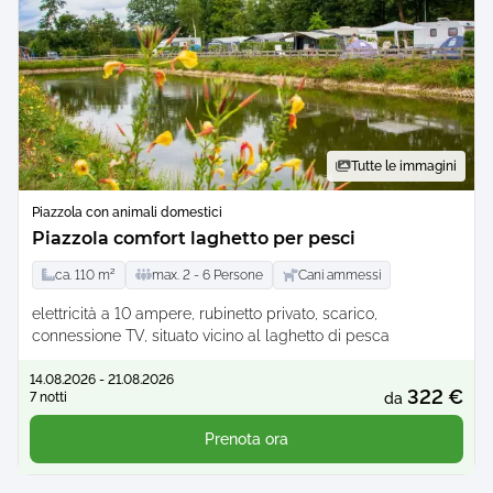
Tutte le immagini
Piazzola con animali domestici
Piazzola comfort laghetto per pesci
ca.
110
m²
max.
2 -
6
Persone
Cani ammessi
elettricità a 10 ampere
rubinetto privato
scarico
connessione TV
situato vicino al laghetto di pesca
14.08.2026 - 21.08.2026
322 €
7 notti
da
Prenota ora