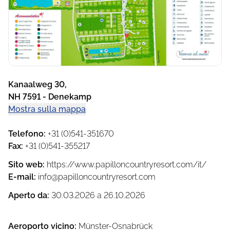
Kanaalweg 30
,
NH 7591
-
Denekamp
Mostra sulla mappa
Telefono
:
+31 (0)541-351670
Fax
:
+31 (0)541-355217
Sito web
:
https://www.papilloncountryresort.com/it/
E-mail
:
info@papilloncountryresort.com
Aperto da
:
30.03.2026
a
26.10.2026
Aeroporto vicino
:
Münster-Osnabrück