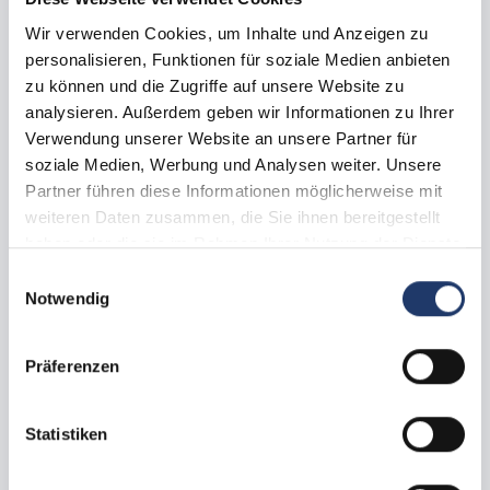
Wir verwenden Cookies, um Inhalte und Anzeigen zu
Sistemazioni e piazzole
personalisieren, Funktionen für soziale Medien anbieten
zu können und die Zugriffe auf unsere Website zu
analysieren. Außerdem geben wir Informationen zu Ihrer
Verwendung unserer Website an unsere Partner für
soziale Medien, Werbung und Analysen weiter. Unsere
Partner führen diese Informationen möglicherweise mit
weiteren Daten zusammen, die Sie ihnen bereitgestellt
haben oder die sie im Rahmen Ihrer Nutzung der Dienste
gesammelt haben.
Einwilligungsauswahl
Notwendig
Präferenzen
Tutte le immagini
Piazzola per camper
Statistiken
Piazzola per camper
ca.
90
m²
max.
2 -
5
Persone
Cani ammessi