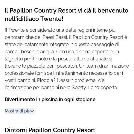
Il Papillon Country Resort vi dà il benvenuto
nell'idilliaco Twente!
Il Twente è considerato una delle regioni interne più
panoramiche dei Paesi Bassi. Il Papillon Country Resort è
stato delicatamente integrato in questo paesaggio di
campi, boschi e acqua. Con una piscina coperta e un
laghetto per il nuoto e la pesca, attorno al quale si
trovano le piazzole per i pescatori. Un team di animazione
professionale fornisce l'intrattenimento necessario per i
vostri bambini. Pioggia? Nessun problema, c'è
l'animazione per bambini nella Spotty-Land coperta.
Divertimento in piscina in ogni stagione
Il paradiso della piscina coperta con scivolo per bambini
Mostra di più
ha una piscina separata per bambini e un parco giochi
acquatico nell'area esterna. Oltre agli innumerevoli parchi
Dintorni
Papillon Country Resort
giochi presenti sul territorio, al Papillon Country Resort il