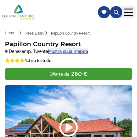
Home
Paesi Bassi
Papillon Country Resort
Papillon Country Resort
Denekamp
,
Twente
Mostra sulla mappa
4.3 su 5 stelle
280 €
Offerte da