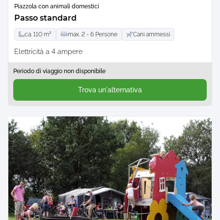
Piazzola con animali domestici
Passo standard
ca.
110
m²
max.
2 -
6
Persone
Cani ammessi
Elettricità a 4 ampere
Periodo di viaggio non disponibile
Trova un'alternativa