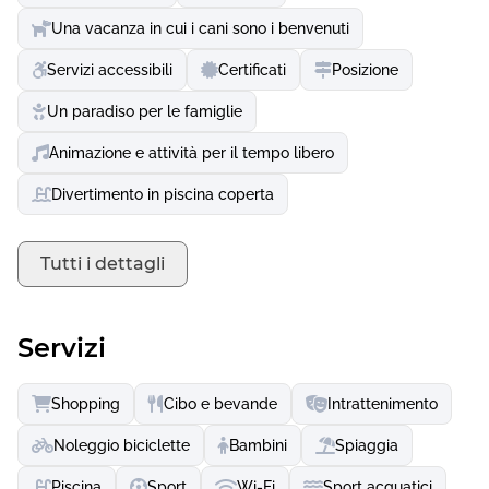
raggiungere Nordhorn in bicicletta o in auto: visitate
bisonti, lama, zebre e molto altro allo zoo di Nordhorn.
Una vacanza in cui i cani sono i benvenuti
Servizi accessibili
Certificati
Posizione
Un paradiso per le famiglie
Animazione e attività per il tempo libero
Divertimento in piscina coperta
Tutti i dettagli
Servizi
Shopping
Cibo e bevande
Intrattenimento
Noleggio biciclette
Bambini
Spiaggia
Piscina
Sport
Wi-Fi
Sport acquatici