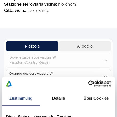
Stazione ferroviaria vicina
:
Nordhorn
Città vicina
:
Denekamp
Piazzola
Alloggio
Dove le piacerebbe viaggiare?
Papillon Country Resort
Quando desidera viaggiare?
14.08.2026 - 21.08.2026
Con chi viaggi?
2 adulti, 0 bambini
Zustimmung
Details
Über Cookies
Personalizzare ricerca
Diese Webseite verwendet Cookies