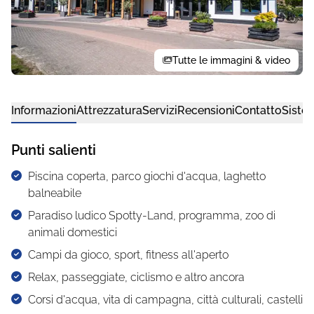
Tutte le immagini & video
Informazioni
Attrezzatura
Servizi
Recensioni
Contatto
Siste
Punti salienti
Piscina coperta, parco giochi d'acqua, laghetto
balneabile
Paradiso ludico Spotty-Land, programma, zoo di
animali domestici
Campi da gioco, sport, fitness all'aperto
Relax, passeggiate, ciclismo e altro ancora
Corsi d'acqua, vita di campagna, città culturali, castelli