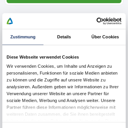
Alojamiento y parcelas
Zustimmung
Details
Über Cookies
Diese Webseite verwendet Cookies
Wir verwenden Cookies, um Inhalte und Anzeigen zu
personalisieren, Funktionen für soziale Medien anbieten
zu können und die Zugriffe auf unsere Website zu
analysieren. Außerdem geben wir Informationen zu Ihrer
Verwendung unserer Website an unsere Partner für
soziale Medien, Werbung und Analysen weiter. Unsere
Todas las imágenes
Partner führen diese Informationen möglicherweise mit
weiteren Daten zusammen, die Sie ihnen bereitgestellt
Parcela de camping con mascota
haben oder die sie im Rahmen Ihrer Nutzung der Dienste
Standard parcela
gesammelt haben.