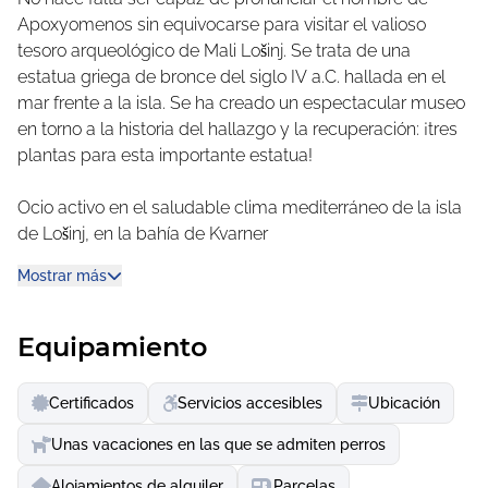
Apoxyomenos sin equivocarse para visitar el valioso
tesoro arqueológico de Mali Lošinj. Se trata de una
estatua griega de bronce del siglo IV a.C. hallada en el
mar frente a la isla. Se ha creado un espectacular museo
en torno a la historia del hallazgo y la recuperación: ¡tres
plantas para esta importante estatua!
Ocio activo en el saludable clima mediterráneo de la isla
de Lošinj, en la bahía de Kvarner
Además, Mali Lošinj es un paraíso para ciclistas de
Mostrar más
montaña, excursionistas, aficionados al baño y
navegantes que aprecian las bahías protegidas del
viento. Descubra rincones idílicos junto al mar, para
Equipamiento
relajarse, bucear o nadar. ¿Quizá vea delfines saltar del
agua azul tan rápido como una flecha? Un paseo de
Certificados
Servicios accesibles
Ubicación
compras o una excursión culinaria le llevarán a la
tranquila capital de la isla. Allí encontrará numerosos
Unas vacaciones en las que se admiten perros
restaurantes y cafés con vistas al mar, así como zonas de
Alojamientos de alquiler
Parcelas