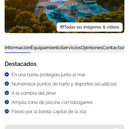
Todas las imágenes & videos
Información
Equipamiento
Servicios
Opiniones
Contacto
Al
Destacados
En una bahía protegida junto al mar
Numerosos puntos de baño y deportes (acuáticos)
A la sombra del pinar
Amplia zona de piscina con toboganes
Paseo por la bonita capital de la isla