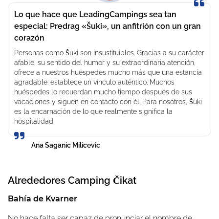
Lo que hace que LeadingCampings sea tan
Camping Čikat significa vacaciones con mucha
especial: Predrag «Šuki», un anfitrión con un gran
comodidad, incluso en temporada baja.
corazón
Las instalaciones sanitarias del Camping Čikat están muy
Personas como Šuki son insustituibles. Gracias a su carácter
bien cuidadas y algunas están acondicionadas para el
afable, su sentido del humor y su extraordinaria atención,
invierno y cuentan con calefacción. Las parcelas y los
ofrece a nuestros huéspedes mucho más que una estancia
agradable: establece un vínculo auténtico. Muchos
alojamientos de alquiler también marcan la pauta: las
huéspedes lo recuerdan mucho tiempo después de sus
parcelas Premium y Superior y las casas móviles de lujo
vacaciones y siguen en contacto con él. Para nosotros, Šuki
en particular impresionan por su ubicación e
es la encarnación de lo que realmente significa la
instalaciones excepcionales.
hospitalidad.
Čikat es el mayor camping de las islas de Cres y Lošinj
Ana Saganic Milicevic
y permanece abierto todo el año.
Los huéspedes pueden acampar incluso en invierno y
Alrededores
Camping Čikat
disfrutar de las islas en esta época especial del año.
Gracias a su ubicación natural, el camping es ideal para
Bahía de Kvarner
dar paseos nocturnos hasta el centro de Mali Lošinj, a 2
km.
No hace falta ser capaz de pronunciar el nombre de