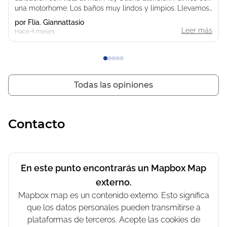
una motorhome. Los baños muy lindos y limpios. Llevamos
bicicletas y se puede andar por un sendero que da toda la
por
Flia. Giannattasio
vuelta. El atardecer es hermoso.
Leer más
Hace 4 meses
Marzo 2026
Todas las opiniones
Contacto
En este punto encontrarás un Mapbox Map
externo.
Mapbox map es un contenido externo. Esto significa
que los datos personales pueden transmitirse a
plataformas de terceros. Acepte las cookies de