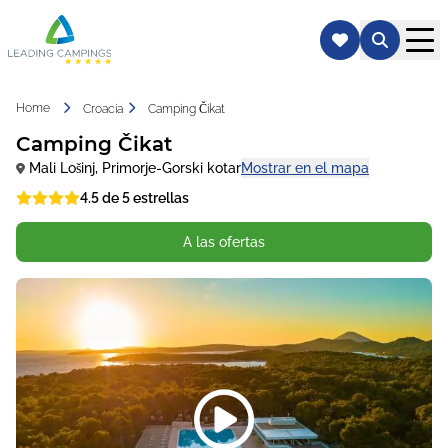
Home
Croacia
Camping Čikat
Camping Čikat
Mali Lošinj
,
Primorje-Gorski kotar
Mostrar en el mapa
4.5 de 5 estrellas
A las ofertas