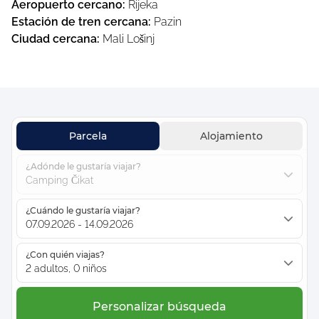
Aeropuerto cercano
:
Rijeka
Estación de tren cercana
:
Pazin
Ciudad cercana
:
Mali Lošinj
Parcela
Alojamiento
¿Adónde le gustaría viajar?
Camping Čikat
¿Cuándo le gustaría viajar?
07.09.2026 - 14.09.2026
¿Con quién viajas?
2 adultos, 0 niños
Personalizar búsqueda