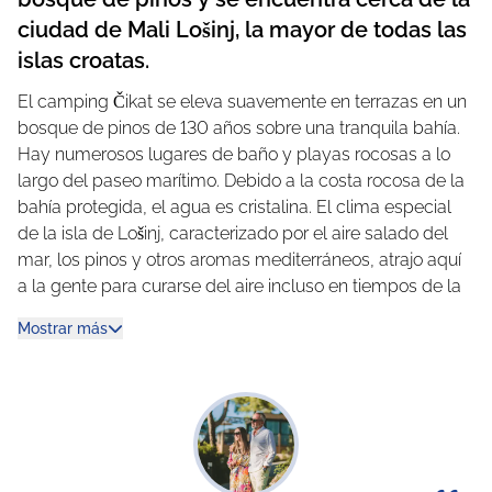
ciudad de Mali Lošinj, la mayor de todas las
islas croatas.
El camping Čikat se eleva suavemente en terrazas en un
bosque de pinos de 130 años sobre una tranquila bahía.
Hay numerosos lugares de baño y playas rocosas a lo
largo del paseo marítimo. Debido a la costa rocosa de la
bahía protegida, el agua es cristalina. El clima especial
de la isla de Lošinj, caracterizado por el aire salado del
mar, los pinos y otros aromas mediterráneos, atrajo aquí
a la gente para curarse del aire incluso en tiempos de la
emperatriz «Sisi».
Mostrar más
El mar invita a nadar, chapotear y bucear. Descubra en
familia el complejo de piscinas, espectacularmente
iluminado por la noche. A los niños les encantará el
parque acuático y los mega toboganes. También podrá
disfrutar del variado programa de animación y de las
excelentes instalaciones deportivas y de servicios.