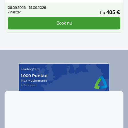
08.09.2026 - 15.09.2026
485 €
7 nætter
fra
Book nu
LeadingCard
1.000 Punkte
Max Mustermann
LC000000