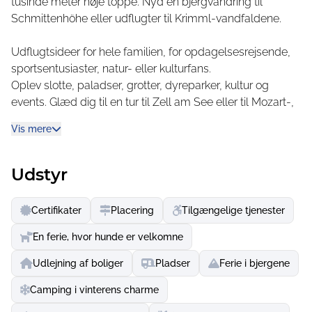
tusinde meter høje toppe. Nyd en bjergvandring til
Schmittenhöhe eller udflugter til Krimml-vandfaldene.
Udflugtsideer for hele familien, for opdagelsesrejsende,
sportsentusiaster, natur- eller kulturfans.
Oplev slotte, paladser, grotter, dyreparker, kultur og
events. Glæd dig til en tur til Zell am See eller til Mozart-,
festival- og fæstningsbyen Salzburg.
Vis mere
Udstyr
Certifikater
Placering
Tilgængelige tjenester
En ferie, hvor hunde er velkomne
Udlejning af boliger
Pladser
Ferie i bjergene
Camping i vinterens charme