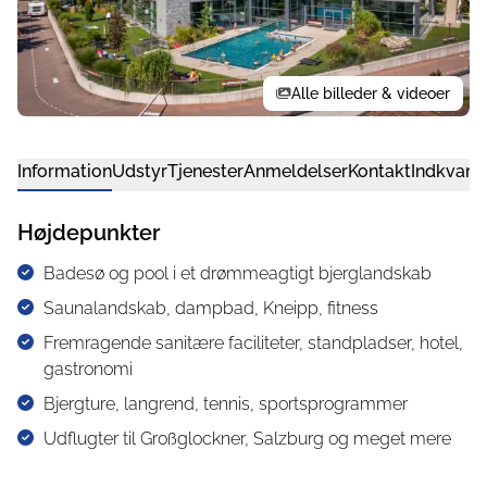
Alle billeder & videoer
Information
Udstyr
Tjenester
Anmeldelser
Kontakt
Indkvarte
Højdepunkter
Badesø og pool i et drømmeagtigt bjerglandskab
Saunalandskab, dampbad, Kneipp, fitness
Fremragende sanitære faciliteter, standpladser, hotel,
gastronomi
Bjergture, langrend, tennis, sportsprogrammer
Udflugter til Großglockner, Salzburg og meget mere