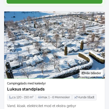
Alle billeder
Campingplads med kæledyr
Luksus standplads
ca.
120 -
150
m²
max.
1 -
6
Mennesker
Hunde tilladt
Vand, kloak, elektricitet mod et ekstra gebyr