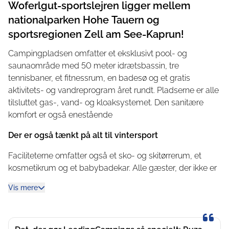
Woferlgut-sportslejren ligger mellem
nationalparken Hohe Tauern og
sportsregionen Zell am See-Kaprun!
Campingpladsen omfatter et eksklusivt pool- og
saunaområde med 50 meter idrætsbassin, tre
tennisbaner, et fitnessrum, en badesø og et gratis
aktivitets- og vandreprogram året rundt. Pladserne er alle
tilsluttet gas-, vand- og kloaksystemet. Den sanitære
komfort er også enestående
Der er også tænkt på alt til vintersport
Faciliteterne omfatter også et sko- og skitørrerum, et
kosmetikrum og et babybadekar. Alle gæster, der ikke er
entusiastiske campister, vil blive henrykte over det
Vis mere
familiedrevne firestjernede Hotel Woferlgut, der støder op
til campingområdet.
Sportslejren er også det ideelle udgangspunkt for