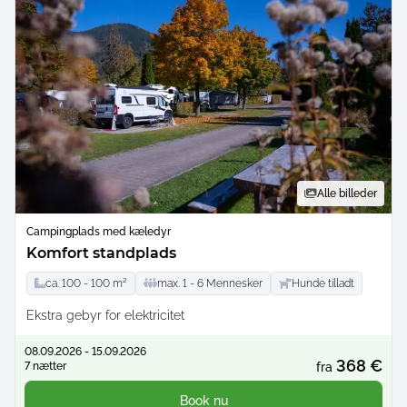
Alle billeder
Campingplads med kæledyr
Komfort standplads
ca.
100 -
100
m²
max.
1 -
6
Mennesker
Hunde tilladt
Ekstra gebyr for elektricitet
08.09.2026 - 15.09.2026
368 €
7 nætter
fra
Book nu