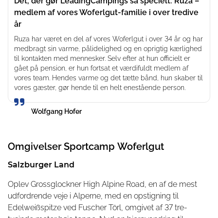
Det, der gør LeadingCampings så specielt: Ruza –
uforglemmelige udflugter
medlem af vores Woferlgut-familie i over tredive
år
Oplev for eksempel Großglockner, se murmeldyr, eller
beundre Europas største vandfald. Oplev saltminer, en
Ruza har været en del af vores Woferlgut i over 34 år og har
medbragt sin varme, pålidelighed og en oprigtig kærlighed
enorm isgrotte, eller slentre gennem Salzburg. Om
til kontakten med mennesker. Selv efter at hun officielt er
vinteren tiltrækker kendte skisportssteder som
gået på pension, er hun fortsat et værdifuldt medlem af
Schmittenhöhe eller gletsjeren i Kaprun besøgende.
vores team. Hendes varme og det tætte bånd, hun skaber til
Mange kilometer langrendsløjper strækker sig direkte fra
vores gæster, gør hende til en helt enestående person.
campingpladsen.
Wolfgang Hofer
Omgivelser
Sportcamp Woferlgut
Salzburger Land
Oplev Grossglockner High Alpine Road, en af de mest
udfordrende veje i Alperne, med en opstigning til
Edelweißspitze ved Fuscher Törl, omgivet af 37 tre-