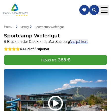
Home
Østrig
Sportcamp Woferlgut
Sportcamp Woferlgut
Bruck an der Glocknerstraße
,
Salzburg
Vis på kort
4.4 ud af 5 stjerner
368 €
Tilbud fra