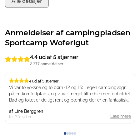
Alle detaljer
Anmeldelser af campingpladsen
Sportcamp Woferlgut
4.4 ud af 5 stjerner
2.377 anmeldelser
4 ud af 5 stjerner
4 ud af 5 stjerner
Vi var to voksne og to børn (12 og 15) i egen campingvogn
på en komfortplads, og vi var meget tilfredse med opholdet.
Bad og toilet er dejligt rent og pænt og der er en fantastisk
badesø.
af
Line Berggren
Den sidste stjerne mangler kun, fordi det ville være rigtig
Læs mere
for 2 år siden
dyrt at bruge campingpladsens pool/badeland.
Alt i alt en super dejlig campingplads som vi kan give vores
bedste anbefalinger.