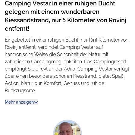
Camping Vestar in einer ruhigen Bucht
gelegen mit einem wunderbaren
Kiessandstrand, nur 5 Kilometer von Rovinj
entfernt!
Eingebettet in einer ruhigen Bucht, nur fünf Kilometer von
Rovinj entfernt, verbindet Camping Vestar auf
harmonische Weise die Schönheit der Natur mit
zahlreichen Campingmöglichkeiten. Das Campingresort
empfängt Sie direkt an der Adria. Camping Vestar verfügt
über einen besonders schönen Kiesstrand, bietet Spaß,
Action, Natur pur, Komfort, Genuss und ruhige
Rückzugsorte.
Auf Camping Vestar Freiheit, Naturnähe und Komfort
Mehr anzeigen
genießen
Auf Camping Vestar wählen Sie aus Stellplätzen, auf
denen Sie die Freiheit und die tiefe Verbindung zur Natur