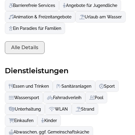
Mit atemberaubenden Ausblicken auf einen Archipel mit
Barrierefreie Services
Angebote für Jugendliche
18 unbewohnten Inseln stellt Vrsar ein Segelparadies dar.
Seinen Charme gewinnt Vrsar durch die mediterrane
Animation & Freizeitangebote
Urlaub am Wasser
Architektur und zahlreiche Skulpturen. Casanovas Haus
Ein Paradies für Familien
und weitere Sehenswürdigkeiten ziehen Abenteurer,
Künstler und Liebhaber gleichermaßen an.
Alle Details
Dienstleistungen
Essen und Trinken
Sanitäranlagen
Sport
Wassersport
Fahrradverleih
Pool
Unterhaltung
WLAN
Strand
Einkaufen
Kinder
Abwaschen, ggf. Gemeinschaftsküche