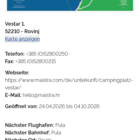
Vestar 1
,
52210
-
Rovinj
Karte anzeigen
Telefon
:
+385 (0)52800250
Fax
:
+385 (0)52800215
Webseite
:
https://www.maistra.com/de/unterkunft/campingplatz-
vestar/
E-Mail
:
hello@maistra.hr
Geöffnet von
:
24.04.2026
bis
04.10.2026
Nächster Flughafen
:
Pula
Nächster Bahnhof
:
Pula