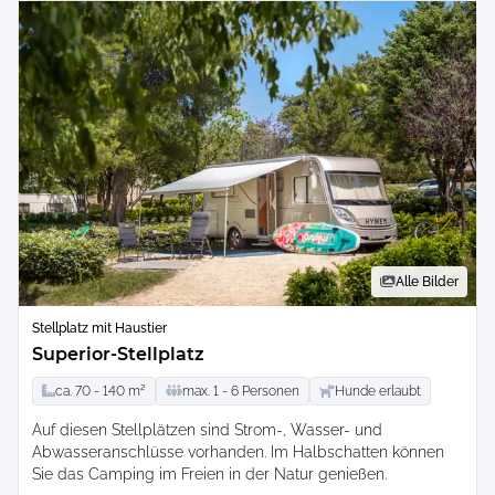
Alle Bilder
Stellplatz mit Haustier
Superior-Stellplatz
ca.
70 -
140
m²
max.
1 -
6
Personen
Hunde erlaubt
Auf diesen Stellplätzen sind Strom-, Wasser- und
Abwasseranschlüsse vorhanden. Im Halbschatten können
Sie das Camping im Freien in der Natur genießen.