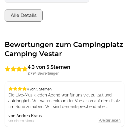
Alle Details
Bewertungen zum Campingplatz
Camping Vestar
4.3 von 5 Sternen
2.794 Bewertungen
4 von 5 Sternen
4 von 5 Sternen
Die Live-Musik jeden Abend war für uns viel zu laut und
aufdringlich. Wir waren extra in der Vorsaison auf dem Platz
um Ruhe zu haben. Wir sind dementsprechend eher
abgereist.
von
Andrea Kraus
Der Platz ist schön gestaltet und die Sanitäranlagen perfekt,
Weiterlesen
vor einem Monat
sauber und genügend vorhanden. Auch die Parzellen schön