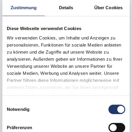
Unterkünfte und Stellplätze
Zustimmung
Details
Über Cookies
Diese Webseite verwendet Cookies
Wir verwenden Cookies, um Inhalte und Anzeigen zu
personalisieren, Funktionen für soziale Medien anbieten
zu können und die Zugriffe auf unsere Website zu
analysieren. Außerdem geben wir Informationen zu Ihrer
Verwendung unserer Website an unsere Partner für
soziale Medien, Werbung und Analysen weiter. Unsere
Partner führen diese Informationen möglicherweise mit
weiteren Daten zusammen, die Sie ihnen bereitgestellt
Alle Bilder
haben oder die sie im Rahmen Ihrer Nutzung der Dienste
gesammelt haben.
Stellplatz mit Haustier
Einwilligungsauswahl
Notwendig
E-Premium-Stellplatz
ca.
70 -
140
m²
max.
1 -
6
Personen
Hunde erlaubt
Präferenzen
In Meeresnähe - in der 2. und 3. Reihe zum Meer - gelegen,