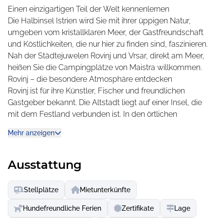
Einen einzigartigen Teil der Welt kennenlernen
Freuen Sie sich auf einmalige Erlebnisse, auf Feste für die
Die Halbinsel Istrien wird Sie mit ihrer üppigen Natur,
Sinne und pure Erholung! Willkommen auf Camping
umgeben vom kristallklaren Meer, der Gastfreundschaft
Vestar!
und Köstlichkeiten, die nur hier zu finden sind, faszinieren.
Nah der Städtejuwelen Rovinj und Vrsar, direkt am Meer,
heißen Sie die Campingplätze von Maistra willkommen.
Rovinj – die besondere Atmosphäre entdecken
Rovinj ist für ihre Künstler, Fischer und freundlichen
Gastgeber bekannt. Die Altstadt liegt auf einer Insel, die
mit dem Festland verbunden ist. In den örtlichen
Tavernen genießen Sie authentische Köstlichkeiten und
Mehr anzeigen
erleben die mediterrane Lebensart, die das Herz Istriens
prägen. Mit Kopfstein gepflasterte Gassen führen zur
Kirche der Heiligen Euphemia. Die Besucher können auch
Ausstattung
eine Fahrt in einem traditionellen Batana-Boot
unternehmen, um den Blick auf einen atemberaubenden
Stellplätze
Mietunterkünfte
Sonnenuntergang zu genießen.
Vrsar – eine kleine Stadt, die mit ihrem Charme begeistert
Hundefreundliche Ferien
Zertifikate
Lage