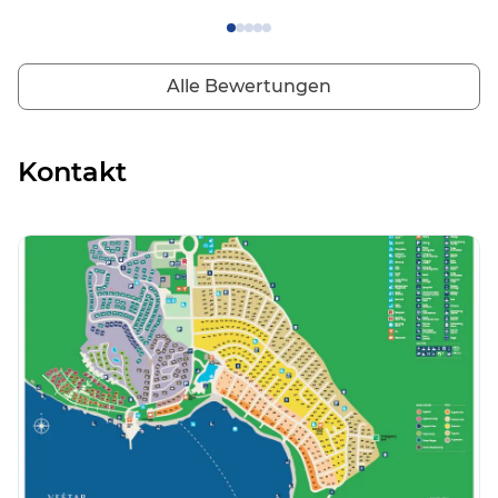
mit der Hecken-Umrandung, aber viele Stellplätze sehr
schräg abfallend. Die Preise - wie überall in Kroatien -
mittlerweile utopisch hoch für einen Campingplatz. Wir
waren vor vielen Jahren bei Ihnen und haben den Platz
Alle Bewertungen
noch als Naturparadies in Erinnerung, nun ist er - wie so
viele - leider zu einem viel zu großen, nicht mehr
landestypischem Campingplatz geworden. Für Familien mit
Kindern bestimmt ein großartiger Platz, für uns Rentner,
Kontakt
nicht mehr. Wir werden dementsprechend leider nicht
nochmal zu Ihnen kommen und lieber kleinere, familiäre
Campingplätze suchen.