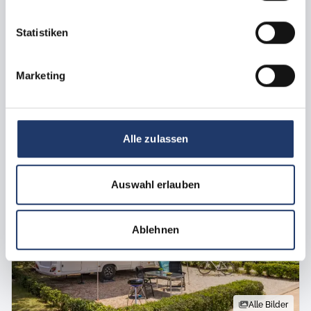
verfügen diese Stellplätze neben Strom- und
Wasseranschlüssen auch über eine eigene Ladestation für
Statistiken
Elektrofahrzeuge
Reisezeitraum nicht verfügbar
Marketing
Alternative finden
Alle zulassen
Auswahl erlauben
Ablehnen
Alle Bilder