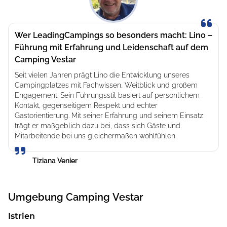
Istriens erspüren. Die gepflegten Stellplätze haben eine
Größe von bis zu 140 Quadratmetern. Alternativ können
Sie komfortable, modern ausgestattete Mobilheime mit
Wer LeadingCampings so besonders macht: Lino –
Terrassen buchen. Das Design der Mobilheime greift
Führung mit Erfahrung und Leidenschaft auf dem
faszinierende Themen, wie ein Fischerdorf, eine
Camping Vestar
Wasseroase oder einen mediterranen Wald, auf.
Seit vielen Jahren prägt Lino die Entwicklung unseres
Mit der ganzen Familie aktiv sein, sich entspannen
Campingplatzes mit Fachwissen, Weitblick und großem
und genießen
Engagement. Sein Führungsstil basiert auf persönlichem
Kontakt, gegenseitigem Respekt und echter
Der Campingplatz Vestar verfügt über glitzernde Pools
Gastorientierung. Mit seiner Erfahrung und seinem Einsatz
trägt er maßgeblich dazu bei, dass sich Gäste und
für Klein und Groß. Die Kinder toben sich begeistert in
Mitarbeitende bei uns gleichermaßen wohlfühlen.
dem fantasievoll gestalteten Spraypark aus. Das Team
von Camping Vestar bietet eine bunte Vielfalt an
Tiziana Venier
Erwachsenen- und Kinderanimation, vom Miniclub bis zu
Wasser- und Sportaktivitäten. Leckeres vom Grill, Burger,
Pizza, Pasta und mehr – die Restaurants sowie die Bars
Umgebung
Camping Vestar
von MaiEats laden Sie zu einer unvergesslichen
kulinarischen Reise ein. Genießen Sie die frische, lokal
Istrien
inspirierte und saisonale Küche.