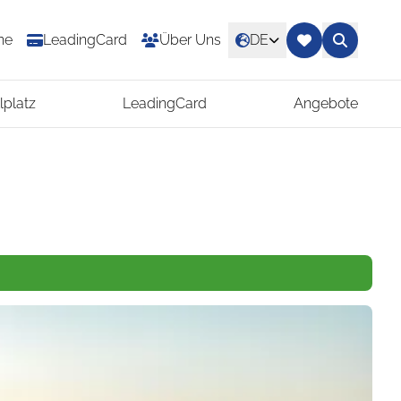
ne
LeadingCard
Über Uns
DE
lplatz
LeadingCard
Angebote