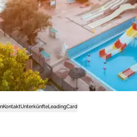
n
Kontakt
Unterkünfte
LeadingCard