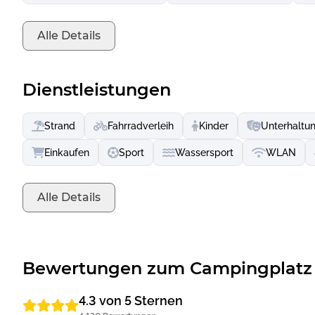
Traditionen – ein echtes kulturelles Erlebnis.
Jeder Zwischenstopp offenbart die herzliche und lebendig
Alle Details
Lebensart eins werden.
Dienstleistungen
Strand
Fahrradverleih
Kinder
Unterhaltu
Einkaufen
Sport
Wassersport
WLAN
Alle Details
Bewertungen zum Campingplatz 
4.3 von 5 Sternen