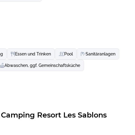
e Seele dieser Region, in der Natur, Geschichte und
ng
Essen und Trinken
Pool
Sanitäranlagen
Abwaschen, ggf. Gemeinschaftsküche
Camping Resort Les Sablons