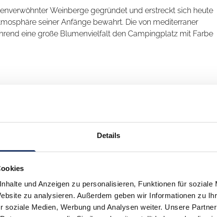
enverwöhnter Weinberge gegründet und erstreckt sich heute
 Atmosphäre seiner Anfänge bewahrt. Die von mediterraner
ährend eine große Blumenvielfalt den Campingplatz mit Farbe
e und die Zeit mit der Familie am Strand vom Rauschen der
 Kinder mit dem leisen Rascheln der Natur und dem Duft
g. In den 2 Hektar Permakultur-Gärten können Sie Pflanzen
Details
nder dazu einlädt, die rund 30 Tiere kennenzulernen.
neue Ideen für besondere Urlaubserlebnisse
lichen Umgebung schafft ein tolles Erlebnis für Urlauber,
 für unsere Gäste. Mit innovativen Angeboten und ihrem Gespür für
Cookies
n.
ellnessbereich kontinuierlich weiter. Sie steht für eine neue
nhalte und Anzeigen zu personalisieren, Funktionen für soziale
hen Ideen begeistert.
aubserlebnis, das Entspannung, Neugier und
Website zu analysieren. Außerdem geben wir Informationen zu I
r soziale Medien, Werbung und Analysen weiter. Unsere Partner